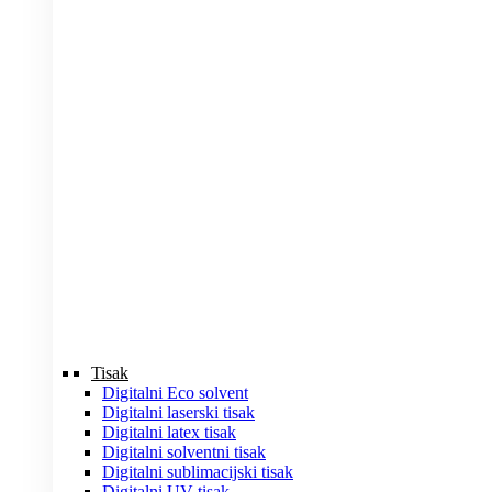
Tisak
Digitalni Eco solvent
Digitalni laserski tisak
Digitalni latex tisak
Digitalni solventni tisak
Digitalni sublimacijski tisak
Digitalni UV tisak