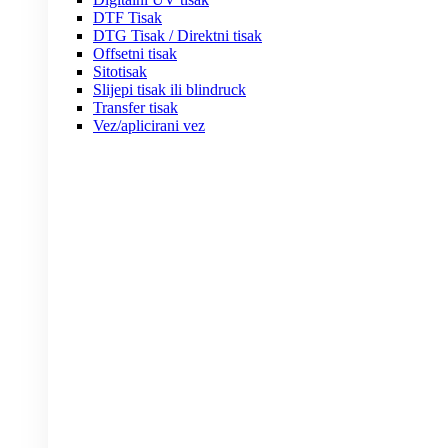
DTF Tisak
DTG Tisak / Direktni tisak
Offsetni tisak
Sitotisak
Slijepi tisak ili blindruck
Transfer tisak
Vez/aplicirani vez