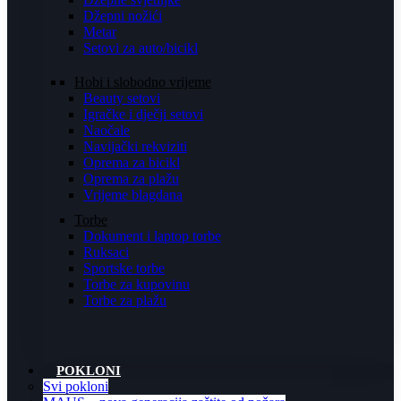
Džepni nožići
Metar
Setovi za auto/bicikl
Hobi i slobodno vrijeme
Beauty setovi
Igračke i dječji setovi
Naočale
Navijački rekviziti
Oprema za bicikl
Oprema za plažu
Vrijeme blagdana
Torbe
Dokument i laptop torbe
Ruksaci
Sportske torbe
Torbe za kupovinu
Torbe za plažu
POKLONI
Svi pokloni