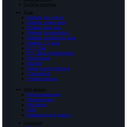
Grafička priprema
Tisak
Digitalni Eco solvent
Digitalni laserski tisak
Digitalni latex tisak
Digitalni solventni tisak
Digitalni sublimacijski tisak
Digitalni UV tisak
DTF Tisak
DTG Tisak / Direktni tisak
Offsetni tisak
Sitotisak
Slijepi tisak ili blindruck
Transfer tisak
Vez/aplicirani vez
Web stranice
Web programiranje
Web marketing
Web dizajn
SEO
Održavanje web stranica
Graviranje