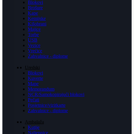
Blokovi
Brošure
Kape
Kemijske
Kišobrani
Majice
Torbe
USB
Vezice
Vrećice
Zahvalnice - diplome
Uredski
Blokovi
Kuverte
Mape
Memorandum
NCR/Samokopirajući blokovi
Pečati
Posjetnice/vizitkarte
Zahvalnice - diplome
Ambalaža
Kutije
Naljepnice