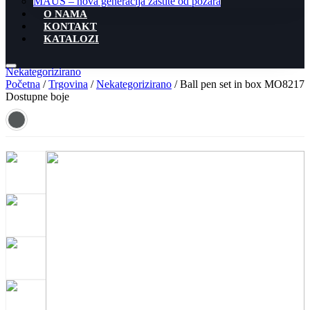
MAUS – nova generacija zaštite od požara
O NAMA
KONTAKT
KATALOZI
Nekategorizirano
Početna
/
Trgovina
/
Nekategorizirano
/ Ball pen set in box MO8217
Dostupne boje