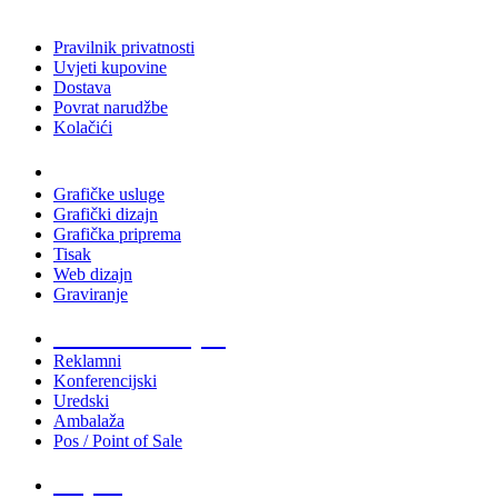
Pravilnik privatnosti
Uvjeti kupovine
Dostava
Povrat narudžbe
Kolačići
Usluge
Grafičke usluge
Grafički dizajn
Grafička priprema
Tisak
Web dizajn
Graviranje
Tiskani materijali
Reklamni
Konferencijski
Uredski
Ambalaža
Pos / Point of Sale
Majice