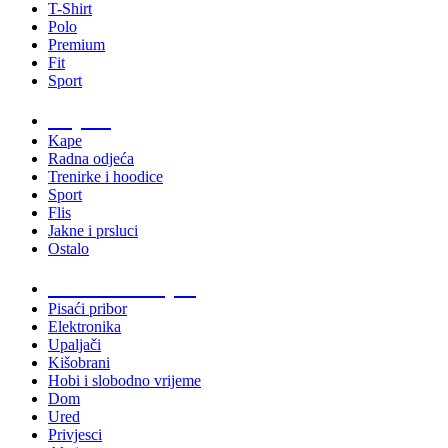
T-Shirt
Polo
Premium
Fit
Sport
Odjeća
Kape
Radna odjeća
Trenirke i hoodice
Sport
Flis
Jakne i prsluci
Ostalo
Promo materijali
Pisaći pribor
Elektronika
Upaljači
Kišobrani
Hobi i slobodno vrijeme
Dom
Ured
Privjesci