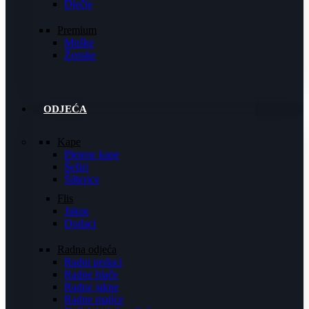
Dječje
Premium
Muške
Ženske
ODJEĆA
Kape
Pletene kape
Šeširi
Šilterice
Flis
Jakne
Dodaci
Radna odjeća
Radni prsluci
Radne hlače
Radne jakne
Radne majice