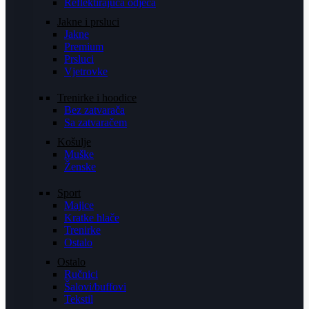
Reflektirajuća odjeća
Jakne i prsluci
Jakne
Premium
Prsluci
Vjetrovke
Trenirke i hoodice
Bez zatvarača
Sa zatvaračem
Košulje
Muške
Ženske
Sport
Majice
Kratke hlače
Trenirke
Ostalo
Ostalo
Ručnici
Šalovi/buffovi
Tekstil