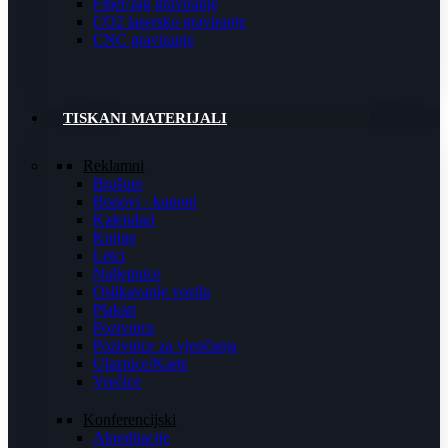
Fiber/Jag graviranje
CO2 lasersko graviranje
CNC graviranje
TISKANI MATERIJALI
Reklamni
Brošure
Bonovi - kuponi
Kalendari
Knjige
Letci
Naljepnice
Oslikavanje vozila
Plakati
Pozivnice
Pozivnice za vjenčanja
Ulaznice/Karte
Vrećice
Konferencijski
Akreditacije