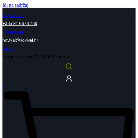
Idi na sadržaj
Nazovite nas
+385 91 6673 789
Pošaljite upit
novival@novival.hr
Adresa
Trnjanska cesta 72, 10 000 Zagreb
0