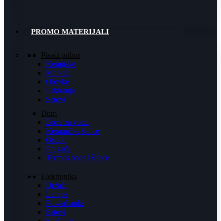
PROMO MATERIJALI
Pisaći pribor
Kemijske
Markeri
Olovke
Pakiranja
Setovi
Dom
Boce za vodu
Keramičke šalice
Ostalo
Pregače
Termos boce i šalice
Elektronika
Držači
Lampe
Powerbanks
Satovi
Slušalice