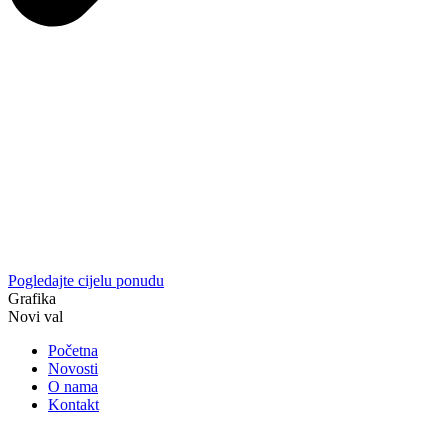
Pogledajte cijelu ponudu
Grafika
Novi val
Početna
Novosti
O nama
Kontakt