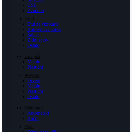
USB
Zvučnici
Ured
Etui za vizitkarte
Rokovnici i notesi
Šalice
Zidni satovi
Ostalo
Upaljači
Metalni
Plastični
Privjesci
Drveni
Metalni
Plastični
Ostalo
Kišobrani
Automatski
Ručni
Alati
Džepne svjetiljke