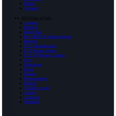
Omoti
Tetrapak
POS/Point of Sale
A-panoi
Banneri
Beach flag
Big LED UP Display sistemi
Hangeri
LED okviri i totemi
LED Promo pultevi
LED UP Display sistemi
Letci
Naljepnice
Panoi
Plakati
Promo pultovi
Roll up
Tekstilni zidovi
Zastave
Zastavice
Wobbleri