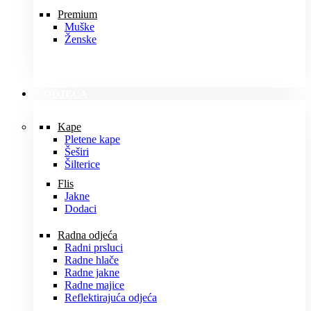
Premium
Muške
Ženske
ODJEĆA
Kape
Pletene kape
Šeširi
Šilterice
Flis
Jakne
Dodaci
Radna odjeća
Radni prsluci
Radne hlače
Radne jakne
Radne majice
Reflektirajuća odjeća