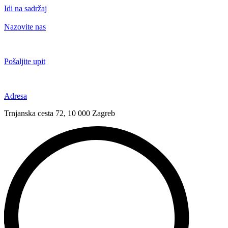
Idi na sadržaj
Nazovite nas
+385 91 6673 789
Pošaljite upit
novival@novival.hr
Adresa
Trnjanska cesta 72, 10 000 Zagreb