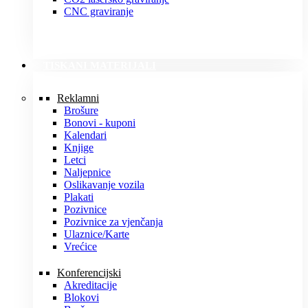
CNC graviranje
TISKANI MATERIJALI
Reklamni
Brošure
Bonovi - kuponi
Kalendari
Knjige
Letci
Naljepnice
Oslikavanje vozila
Plakati
Pozivnice
Pozivnice za vjenčanja
Ulaznice/Karte
Vrećice
Konferencijski
Akreditacije
Blokovi