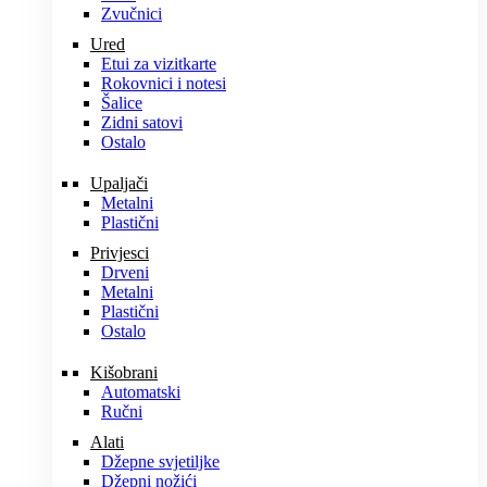
Zvučnici
Ured
Etui za vizitkarte
Rokovnici i notesi
Šalice
Zidni satovi
Ostalo
Upaljači
Metalni
Plastični
Privjesci
Drveni
Metalni
Plastični
Ostalo
Kišobrani
Automatski
Ručni
Alati
Džepne svjetiljke
Džepni nožići