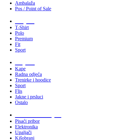
Ambalaža
Pos / Point of Sale
Majice
T-Shirt
Polo
Premium
Fit
Sport
Odjeća
Kape
Radna odjeća
Trenirke i hoodice
Sport
Flis
Jakne i prsluci
Ostalo
Promo materijali
Pisaći pribor
Elektronika
Upaljači
Kišobrani