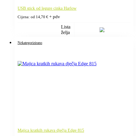
USB stick od legure cinka Harlow
+ pdv
Cijena: od
14,70
€
Lista
želja
Nekategorizirano
Majica kratkih rukava dječja Edge 815