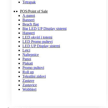
Tetrapak
POS/Point of Sale
A-panoi
Banneri
Beach flag
Big LED UP Display sistemi
Hangeri
LED okviri i totemi
LED Promo pultevi
LED UP Display sistemi
Letci
Naljepnice
Panoi
Plakati
Promo pultovi
Roll up
Tekstilni zidovi
Zastave
Zastavice
Wobbleri