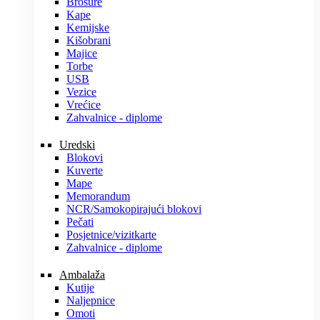
Brošure
Kape
Kemijske
Kišobrani
Majice
Torbe
USB
Vezice
Vrećice
Zahvalnice - diplome
Uredski
Blokovi
Kuverte
Mape
Memorandum
NCR/Samokopirajući blokovi
Pečati
Posjetnice/vizitkarte
Zahvalnice - diplome
Ambalaža
Kutije
Naljepnice
Omoti