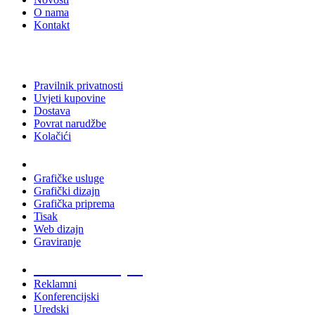
O nama
Kontakt
Pravilnik privatnosti
Uvjeti kupovine
Dostava
Povrat narudžbe
Kolačići
Usluge
Grafičke usluge
Grafički dizajn
Grafička priprema
Tisak
Web dizajn
Graviranje
Tiskani materijali
Reklamni
Konferencijski
Uredski