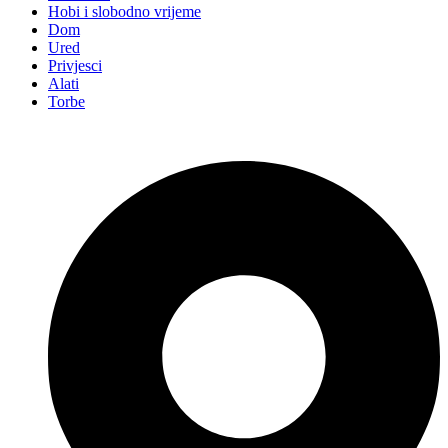
Hobi i slobodno vrijeme
Dom
Ured
Privjesci
Alati
Torbe