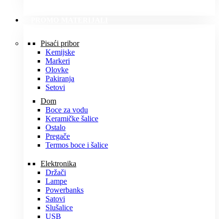
PROMO MATERIJALI
Pisaći pribor
Kemijske
Markeri
Olovke
Pakiranja
Setovi
Dom
Boce za vodu
Keramičke šalice
Ostalo
Pregače
Termos boce i šalice
Elektronika
Držači
Lampe
Powerbanks
Satovi
Slušalice
USB