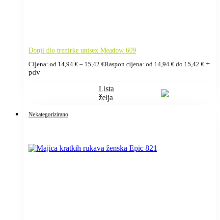
Donji dio trenirke unisex Meadow 609
+
Cijena: od
14,94
€
–
15,42
€
Raspon cijena: od 14,94 € do 15,42 €
pdv
Lista
želja
Nekategorizirano