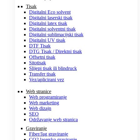
Tisak
Digitalni Eco solvent
Digitalni laserski tisak
Digitalni latex tisak
Digitalni solventni tisak
Digitalni sublimacijski tisak
Digitalni UV tisak
DTF Tisak
DTG Tisak / Direktni tisak
Offsetni tisak
Sitotisak
Slijepi tisak ili blindruck
Transfer tisak
Vez/aplicirani vez
Web stranice
Web programiranje
Web marketing
Web dizajn
SEO
Održavanje web stranica
Graviranje
Fiber/Jag graviranje
CO2 lasersko graviranje