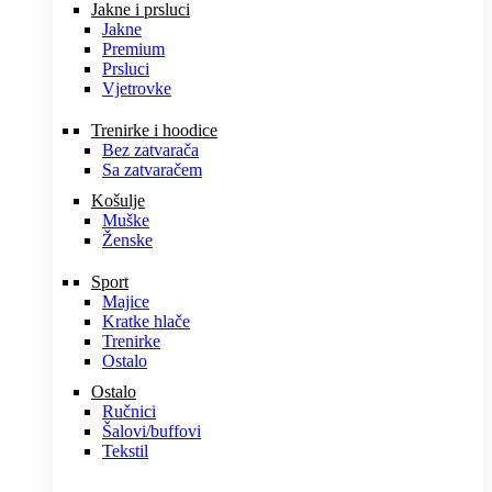
Jakne i prsluci
Jakne
Premium
Prsluci
Vjetrovke
Trenirke i hoodice
Bez zatvarača
Sa zatvaračem
Košulje
Muške
Ženske
Sport
Majice
Kratke hlače
Trenirke
Ostalo
Ostalo
Ručnici
Šalovi/buffovi
Tekstil