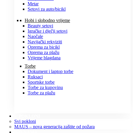
Metar
Setovi za auto/bicikl
Hobi i slobodno vrijeme
Beauty setovi
Igračke i dječji setovi
Naočale
Navijački rekviziti
Oprema za bicikl
Oprema za plažu
Vrijeme blagdana
Torbe
Dokument i laptop torbe
Ruksaci
Sportske torbe
Torbe za kupovinu
Torbe za plažu
POKLONI
Svi pokloni
MAUS – nova generacija zaštite od požara
O NAMA