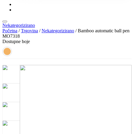
KONTAKT
KATALOZI
Nekategorizirano
Početna
/
Trgovina
/
Nekategorizirano
/ Bamboo automatic ball pen
MO7318
Dostupne boje