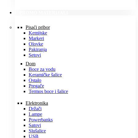
PROMO MATERIJALI
Pisaći pribor
Kemijske
Markeri
Olovke
Pakiranja
Setovi
Dom
Boce za vodu
Keramičke šalice
Ostalo
Pregače
Termos boce i šalice
Elektronika
Držači
Lampe
Powerbanks
Satovi
Slušalice
USB