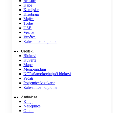
Brošure
Kape
Kemijske
Kišobrani
Majice
Torbe
USB
Vezice
Vrećice
Zahvalnice - diplome
Uredski
Blokovi
Kuverte
Mape
Memorandum
NCR/Samokopirajući blokovi
Pečati
Posjetnice/vizitkarte
Zahvalnice - diplome
Ambalaža
Kutije
Naljepnice
Omoti