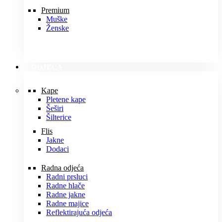
Premium
Muške
Ženske
ODJEĆA
Kape
Pletene kape
Šeširi
Šilterice
Flis
Jakne
Dodaci
Radna odjeća
Radni prsluci
Radne hlače
Radne jakne
Radne majice
Reflektirajuća odjeća