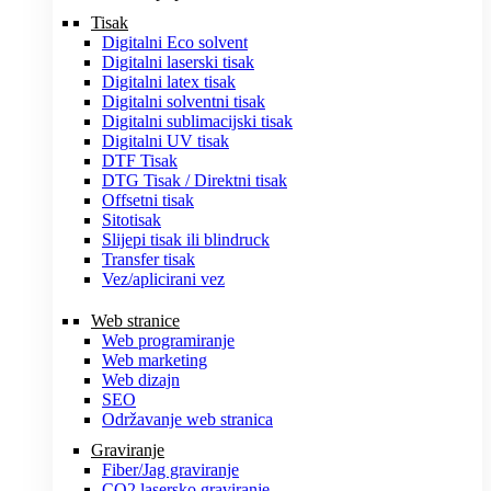
Tisak
Digitalni Eco solvent
Digitalni laserski tisak
Digitalni latex tisak
Digitalni solventni tisak
Digitalni sublimacijski tisak
Digitalni UV tisak
DTF Tisak
DTG Tisak / Direktni tisak
Offsetni tisak
Sitotisak
Slijepi tisak ili blindruck
Transfer tisak
Vez/aplicirani vez
Web stranice
Web programiranje
Web marketing
Web dizajn
SEO
Održavanje web stranica
Graviranje
Fiber/Jag graviranje
CO2 lasersko graviranje