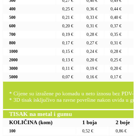
300
0,27 €
0,40 €
0,49 €
400
0,25 €
0,36 €
0,44 €
500
0,21 €
0,33 €
0,40 €
600
0,20 €
0,31 €
0,37 €
700
0,19 €
0,28 €
0,35 €
800
0,17 €
0,27 €
0,31 €
1000
0,15 €
0,24 €
0,28 €
2000
0,13 €
0,20 €
0,25 €
3000
0,11 €
0,19 €
0,20 €
5000
0,07 €
0,16 €
0,17 €
* Cijene su izražene po komadu u neto iznosu bez PDV-a
* 3D tisak isključivo na ravne površine nakon uvida u gr
TISAK na metal i gumu
KOLIČINA
(kom)
1 boja
2 boje
100
0,52 €
0,86 €