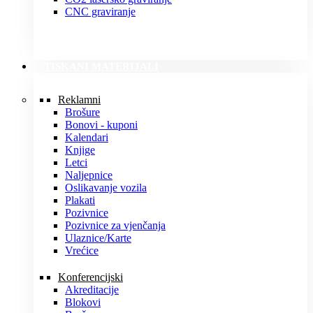
CNC graviranje
TISKANI MATERIJALI
Reklamni
Brošure
Bonovi - kuponi
Kalendari
Knjige
Letci
Naljepnice
Oslikavanje vozila
Plakati
Pozivnice
Pozivnice za vjenčanja
Ulaznice/Karte
Vrećice
Konferencijski
Akreditacije
Blokovi