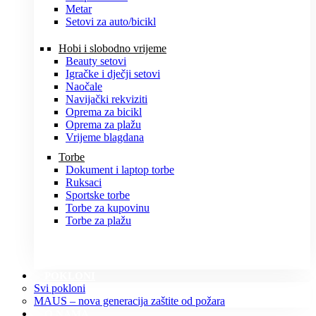
Metar
Setovi za auto/bicikl
Hobi i slobodno vrijeme
Beauty setovi
Igračke i dječji setovi
Naočale
Navijački rekviziti
Oprema za bicikl
Oprema za plažu
Vrijeme blagdana
Torbe
Dokument i laptop torbe
Ruksaci
Sportske torbe
Torbe za kupovinu
Torbe za plažu
POKLONI
Svi pokloni
MAUS – nova generacija zaštite od požara
O NAMA