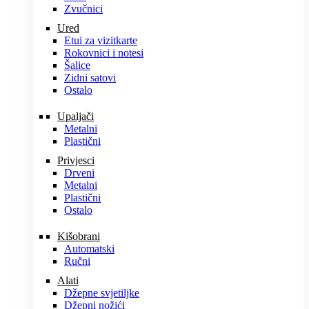
Zvučnici
Ured
Etui za vizitkarte
Rokovnici i notesi
Šalice
Zidni satovi
Ostalo
Upaljači
Metalni
Plastični
Privjesci
Drveni
Metalni
Plastični
Ostalo
Kišobrani
Automatski
Ručni
Alati
Džepne svjetiljke
Džepni nožići