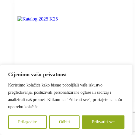
Cijenimo vašu privatnost
Katalog 2025 K25
Koristimo kolačiće kako bismo poboljšali vaše iskustvo
pregledavanja, posluživali personalizirane oglase ili sadržaj i
+ pdv
Cijena: od
2,41
€
analizirali naš promet. Klikom na "Prihvati sve", pristajete na našu
Lista
upotrebu kolačića.
želja
Majica
, Promo materijali
Prilagodite
Odbiti
Prihvatiti sve