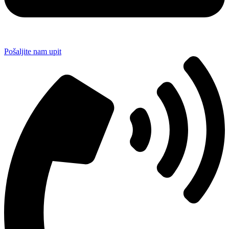
Pošaljite nam upit