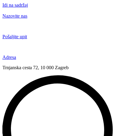
Idi na sadržaj
Nazovite nas
+385 91 6673 789
Pošaljite upit
novival@novival.hr
Adresa
Trnjanska cesta 72, 10 000 Zagreb