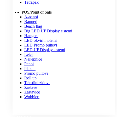
Tetrapak
POS/Point of Sale
A-panoi
Banneri
Beach flag
Big LED UP Display sistemi
Hangeri
LED okviri i totemi
LED Promo pultevi
LED UP Display sistemi
Letci
Naljepnice
Panoi
Plakati
Promo pultovi
Roll up
Tekstilni zidovi
Zastave
Zastavice
Wobbleri