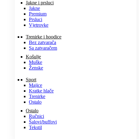
Jakne i prsluci
Jakne
Premium
Prsluci
Vjetrovke
Trenirke i hoodice
Bez zatvarača
Sa zatvaračem
Košulje
Muške
Ženske
Sport
Majice
Kratke hlače
Trenirke
Ostalo
Ostalo
Ručnici
Šalovi/buffovi
Tekstil