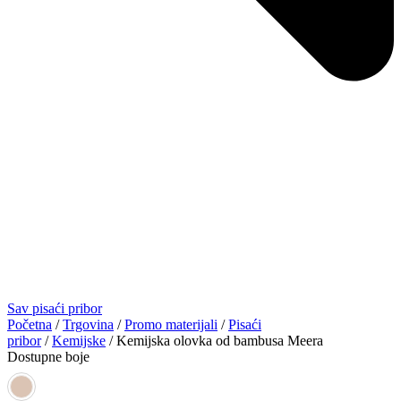
Sav pisaći pribor
Početna
/
Trgovina
/
Promo materijali
/
Pisaći
pribor
/
Kemijske
/ Kemijska olovka od bambusa Meera
Dostupne boje