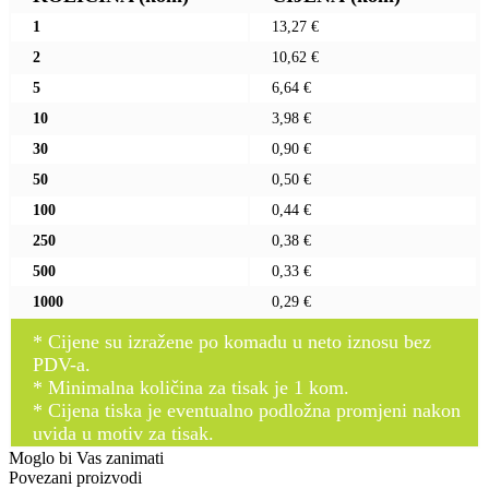
1
13,27 €
2
10,62 €
5
6,64 €
10
3,98 €
30
0,90 €
50
0,50 €
100
0,44 €
250
0,38 €
500
0,33 €
1000
0,29 €
* Cijene su izražene po komadu u neto iznosu bez
PDV-a.
* Minimalna količina za tisak je 1 kom.
* Cijena tiska je eventualno podložna promjeni nakon
uvida u motiv za tisak.
Moglo bi Vas zanimati
Povezani proizvodi