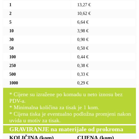
1
13,27 €
2
10,62 €
5
6,64 €
10
3,98 €
30
0,90 €
50
0,50 €
100
0,44 €
250
0,38 €
500
0,33 €
1000
0,29 €
* Cijene su izražene po komadu u neto iznosu bez
PDV-a.
* Minimalna količina za tisak je 1 kom.
* Cijena tiska je eventualno podložna promjeni nakon
uvida u motiv za tisak.
GRAVIRANJE na materijale od prokroma
KOLIČINA
(kom)
CIJENA
(kom)