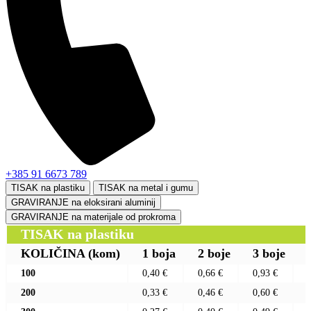
+385 91 6673 789
TISAK na plastiku
TISAK na metal i gumu
GRAVIRANJE na eloksirani aluminij
GRAVIRANJE na materijale od prokroma
TISAK na plastiku
KOLIČINA
(kom)
1 boja
2 boje
3 boje
100
0,40 €
0,66 €
0,93 €
200
0,33 €
0,46 €
0,60 €