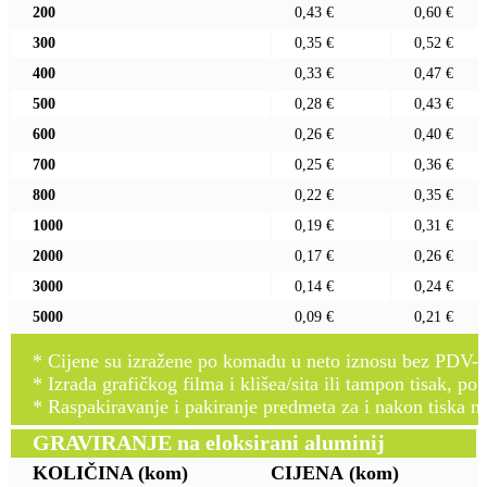
200
0,43 €
0,60 €
300
0,35 €
0,52 €
400
0,33 €
0,47 €
500
0,28 €
0,43 €
600
0,26 €
0,40 €
700
0,25 €
0,36 €
800
0,22 €
0,35 €
1000
0,19 €
0,31 €
2000
0,17 €
0,26 €
3000
0,14 €
0,24 €
5000
0,09 €
0,21 €
* Cijene su izražene po komadu u neto iznosu bez PDV-a
* Izrada grafičkog filma i klišea/sita ili tampon tisak, po 
* Raspakiravanje i pakiranje predmeta za i nakon tiska n
GRAVIRANJE na eloksirani aluminij
KOLIČINA
(kom)
CIJENA
(kom)