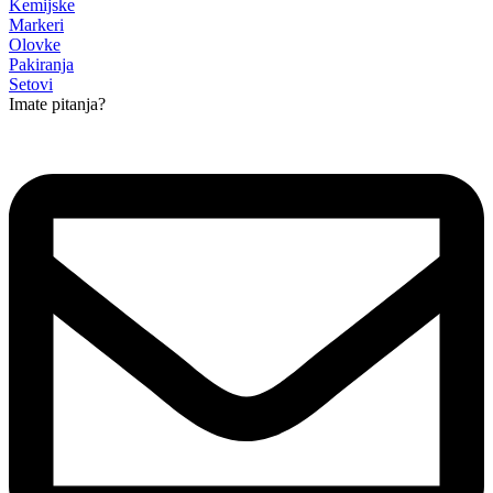
Kemijske
Markeri
Olovke
Pakiranja
Setovi
Imate pitanja?