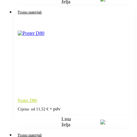
želja
Promo materijali
Poster D80
+ pdv
Cijena: od
11,52
€
Lista
želja
Promo materijali