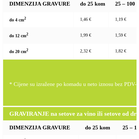
DIMENZIJA GRAVURE
do 25 kom
25 – 100
2
1,46 €
1,19 €
do 4 c
m
2
1,99 €
1,59 €
do 12 c
m
2
2,32 €
1,82 €
do 20 c
m
* Cijene su izražene po komadu u neto iznosu bez PDV-a
GRAVIRANJE na setove za vino ili setove od drv
DIMENZIJA GRAVURE
do 25 kom
25 – 1