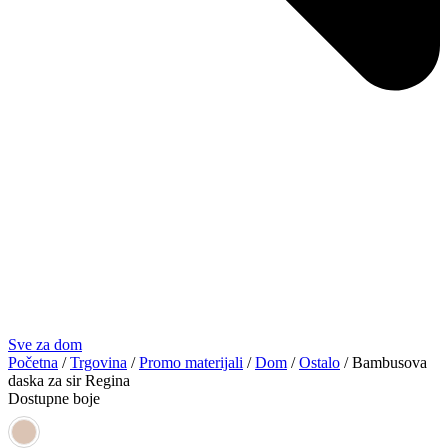
Sve za dom
Početna
/
Trgovina
/
Promo materijali
/
Dom
/
Ostalo
/ Bambusova
daska za sir Regina
Dostupne boje