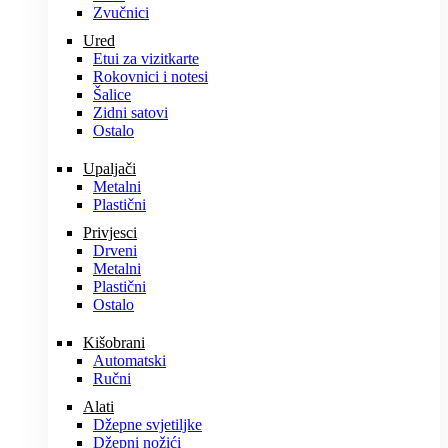
Zvučnici
Ured
Etui za vizitkarte
Rokovnici i notesi
Šalice
Zidni satovi
Ostalo
Upaljači
Metalni
Plastični
Privjesci
Drveni
Metalni
Plastični
Ostalo
Kišobrani
Automatski
Ručni
Alati
Džepne svjetiljke
Džepni nožići