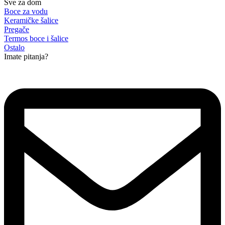
Sve za dom
Boce za vodu
Keramičke šalice
Pregače
Termos boce i šalice
Ostalo
Imate pitanja?