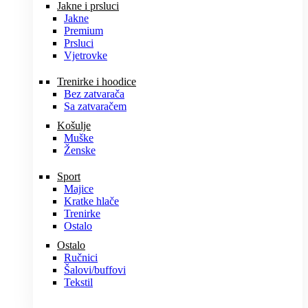
Jakne i prsluci
Jakne
Premium
Prsluci
Vjetrovke
Trenirke i hoodice
Bez zatvarača
Sa zatvaračem
Košulje
Muške
Ženske
Sport
Majice
Kratke hlače
Trenirke
Ostalo
Ostalo
Ručnici
Šalovi/buffovi
Tekstil