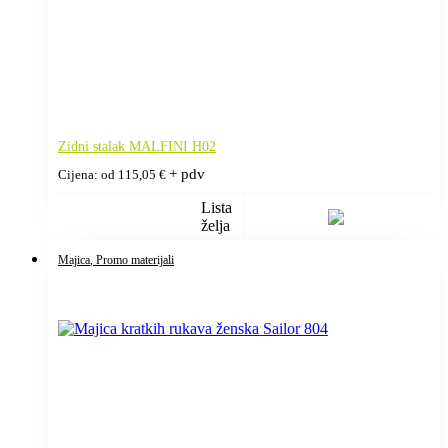
Zidni stalak MALFINI H02
+ pdv
Cijena: od
115,05
€
Lista
želja
Majica
, Promo materijali