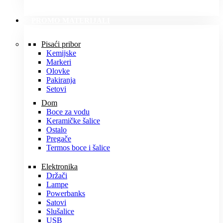
PROMO MATERIJALI
Pisaći pribor
Kemijske
Markeri
Olovke
Pakiranja
Setovi
Dom
Boce za vodu
Keramičke šalice
Ostalo
Pregače
Termos boce i šalice
Elektronika
Držači
Lampe
Powerbanks
Satovi
Slušalice
USB