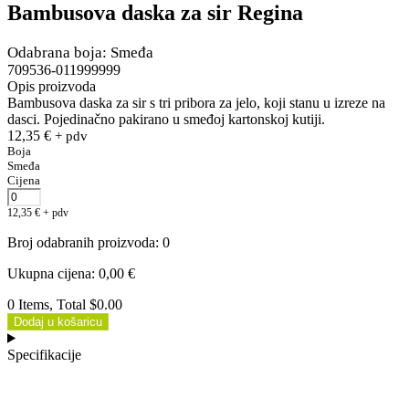
Bambusova daska za sir Regina
Odabrana boja: Smeđa
709536-011999999
Opis proizvoda
Bambusova daska za sir s tri pribora za jelo, koji stanu u izreze na
dasci. Pojedinačno pakirano u smeđoj kartonskoj kutiji.
12,35
€
+ pdv
Boja
Smeđa
Cijena
12,35
€
+ pdv
Broj odabranih proizvoda
:
0
Ukupna cijena
:
0,00
€
0 Items, Total $0.00
Dodaj u košaricu
Specifikacije