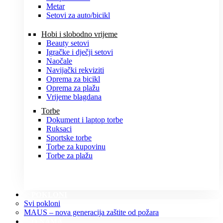
Metar
Setovi za auto/bicikl
Hobi i slobodno vrijeme
Beauty setovi
Igračke i dječji setovi
Naočale
Navijački rekviziti
Oprema za bicikl
Oprema za plažu
Vrijeme blagdana
Torbe
Dokument i laptop torbe
Ruksaci
Sportske torbe
Torbe za kupovinu
Torbe za plažu
POKLONI
Svi pokloni
MAUS – nova generacija zaštite od požara
O NAMA