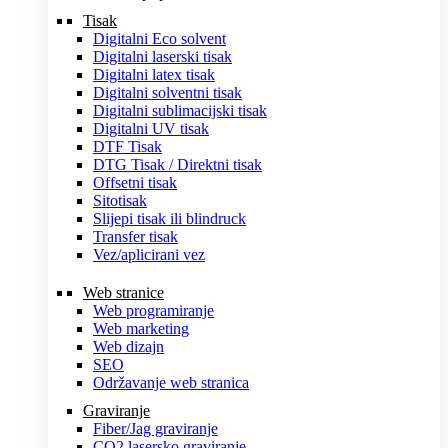
Tisak
Digitalni Eco solvent
Digitalni laserski tisak
Digitalni latex tisak
Digitalni solventni tisak
Digitalni sublimacijski tisak
Digitalni UV tisak
DTF Tisak
DTG Tisak / Direktni tisak
Offsetni tisak
Sitotisak
Slijepi tisak ili blindruck
Transfer tisak
Vez/aplicirani vez
Web stranice
Web programiranje
Web marketing
Web dizajn
SEO
Održavanje web stranica
Graviranje
Fiber/Jag graviranje
CO2 lasersko graviranje