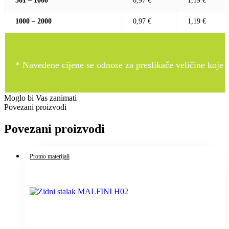
501 – 1000
0,97 €
1,19 €
1000 – 2000
0,97 €
1,19 €
* Navedene cijene se odnose za preslikače veličine koje pr
Moglo bi Vas zanimati
Povezani proizvodi
Povezani proizvodi
Promo materijali