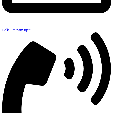
Pošaljite nam upit