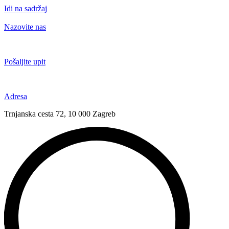
Idi na sadržaj
Nazovite nas
+385 91 6673 789
Pošaljite upit
novival@novival.hr
Adresa
Trnjanska cesta 72, 10 000 Zagreb