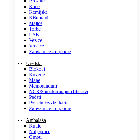
Brošure
Kape
Kemijske
Kišobrani
Majice
Torbe
USB
Vezice
Vrećice
Zahvalnice - diplome
Uredski
Blokovi
Kuverte
Mape
Memorandum
NCR/Samokopirajući blokovi
Pečati
Posjetnice/vizitkarte
Zahvalnice - diplome
Ambalaža
Kutije
Naljepnice
Omoti