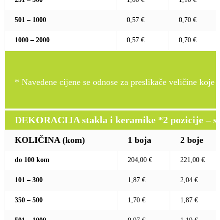
501 – 1000
0,57 €
0,70 €
1000 – 2000
0,57 €
0,70 €
* Navedene cijene se odnose za preslikače veličine koje pr
DEKORACIJA stakla i keramike *2 pozicije – sito 
KOLIČINA (kom)
1 boja
2 boje
do 100 kom
204,00 €
221,00 €
101 – 300
1,87 €
2,04 €
350 – 500
1,70 €
1,87 €