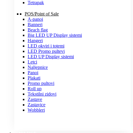
Tetrapak
POS/Point of Sale
A-panoi
Banneri
Beach flag
Big LED UP Display sistemi
Hangeri
LED okviri i totemi
LED Promo pultevi
LED UP Display sistemi
Letci
Naljepnice
Panoi
Plakati
Promo pultovi
Roll up
Tekstilni zidovi
Zastave
Zastavice
Wobbleri