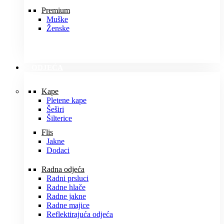
Premium
Muške
Ženske
ODJEĆA
Kape
Pletene kape
Šeširi
Šilterice
Flis
Jakne
Dodaci
Radna odjeća
Radni prsluci
Radne hlače
Radne jakne
Radne majice
Reflektirajuća odjeća