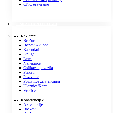
CNC graviranje
TISKANI MATERIJALI
Reklamni
Brošure
Bonovi - kuponi
Kalendari
Knjige
Letci
Naljepnice
Oslikavanje vozila
Plakati
Pozivnice
Pozivnice za vjenčanja
Ulaznice/Karte
Vrećice
Konferencijski
Akreditacije
Blokovi