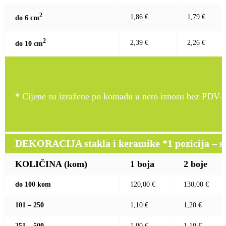
2
1,86 €
1,79 €
do 6 c
m
2
2,39 €
2,26 €
do 10 c
m
* Cijene su izražene po komadu u neto iznosu bez PDV-a
DEKORACIJA stakla i keramike *1 pozicija – sito
KOLIČINA (kom)
1 boja
2 boje
do 100 kom
120,00 €
130,00 €
101 – 250
1,10 €
1,20 €
251 – 500
1,00 €
1,10 €