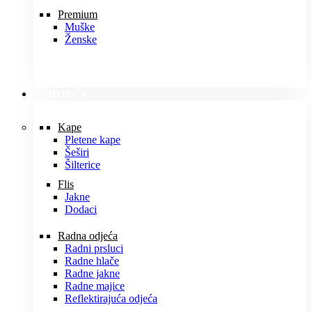
Premium
Muške
Ženske
ODJEĆA
Kape
Pletene kape
Šeširi
Šilterice
Flis
Jakne
Dodaci
Radna odjeća
Radni prsluci
Radne hlače
Radne jakne
Radne majice
Reflektirajuća odjeća