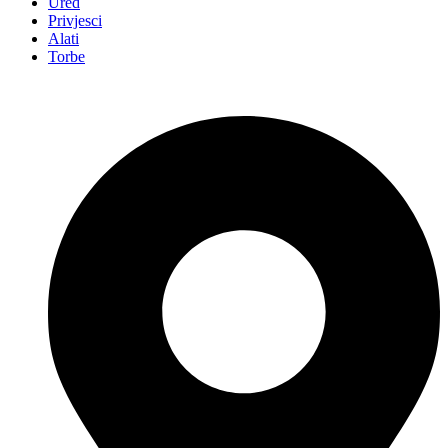
Ured
Privjesci
Alati
Torbe