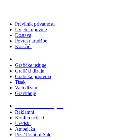
Pravilnik privatnosti
Uvjeti kupovine
Dostava
Povrat narudžbe
Kolačići
Usluge
Grafičke usluge
Grafički dizajn
Grafička priprema
Tisak
Web dizajn
Graviranje
Tiskani materijali
Reklamni
Konferencijski
Uredski
Ambalaža
Pos / Point of Sale