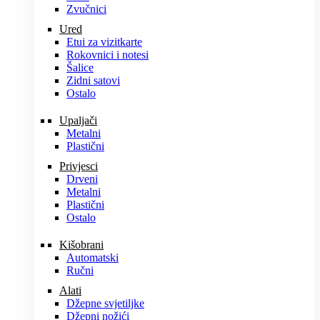
Zvučnici
Ured
Etui za vizitkarte
Rokovnici i notesi
Šalice
Zidni satovi
Ostalo
Upaljači
Metalni
Plastični
Privjesci
Drveni
Metalni
Plastični
Ostalo
Kišobrani
Automatski
Ručni
Alati
Džepne svjetiljke
Džepni nožići