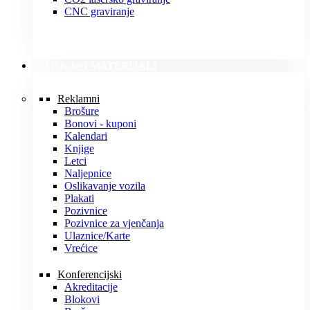
CNC graviranje
TISKANI MATERIJALI
Reklamni
Brošure
Bonovi - kuponi
Kalendari
Knjige
Letci
Naljepnice
Oslikavanje vozila
Plakati
Pozivnice
Pozivnice za vjenčanja
Ulaznice/Karte
Vrećice
Konferencijski
Akreditacije
Blokovi