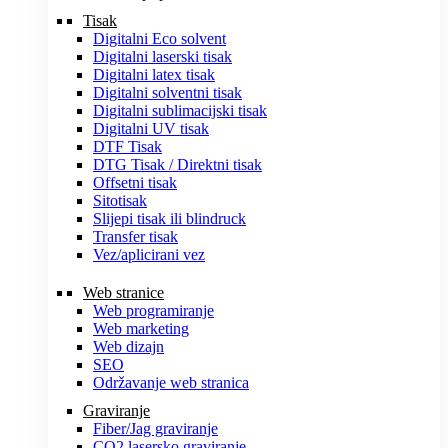
Tisak
Digitalni Eco solvent
Digitalni laserski tisak
Digitalni latex tisak
Digitalni solventni tisak
Digitalni sublimacijski tisak
Digitalni UV tisak
DTF Tisak
DTG Tisak / Direktni tisak
Offsetni tisak
Sitotisak
Slijepi tisak ili blindruck
Transfer tisak
Vez/aplicirani vez
Web stranice
Web programiranje
Web marketing
Web dizajn
SEO
Održavanje web stranica
Graviranje
Fiber/Jag graviranje
CO2 lasersko graviranje