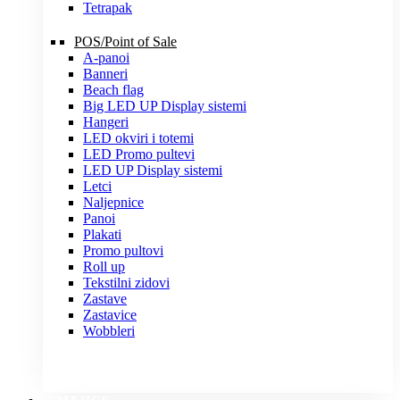
Tetrapak
POS/Point of Sale
A-panoi
Banneri
Beach flag
Big LED UP Display sistemi
Hangeri
LED okviri i totemi
LED Promo pultevi
LED UP Display sistemi
Letci
Naljepnice
Panoi
Plakati
Promo pultovi
Roll up
Tekstilni zidovi
Zastave
Zastavice
Wobbleri