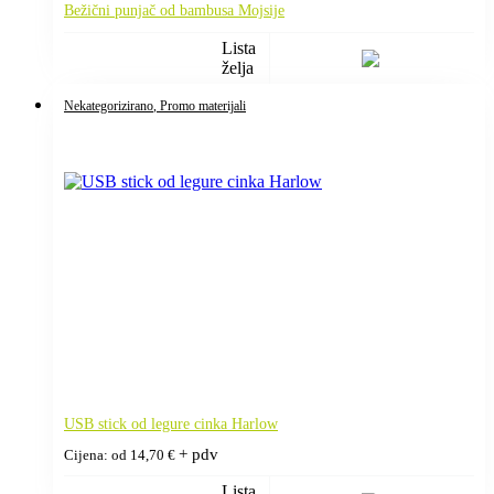
Bežični punjač od bambusa Mojsije
Lista
želja
Nekategorizirano
, Promo materijali
USB stick od legure cinka Harlow
+ pdv
Cijena: od
14,70
€
Lista