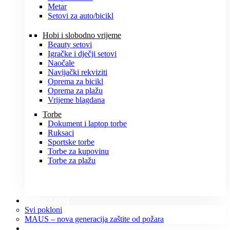
Metar
Setovi za auto/bicikl
Hobi i slobodno vrijeme
Beauty setovi
Igračke i dječji setovi
Naočale
Navijački rekviziti
Oprema za bicikl
Oprema za plažu
Vrijeme blagdana
Torbe
Dokument i laptop torbe
Ruksaci
Sportske torbe
Torbe za kupovinu
Torbe za plažu
POKLONI
Svi pokloni
MAUS – nova generacija zaštite od požara
O NAMA