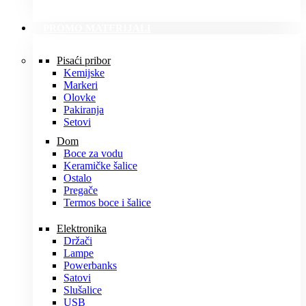
PROMO MATERIJALI
Pisaći pribor
Kemijske
Markeri
Olovke
Pakiranja
Setovi
Dom
Boce za vodu
Keramičke šalice
Ostalo
Pregače
Termos boce i šalice
Elektronika
Držači
Lampe
Powerbanks
Satovi
Slušalice
USB