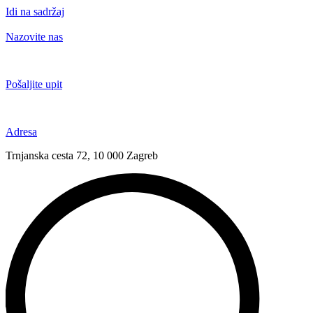
Idi na sadržaj
Nazovite nas
+385 91 6673 789
Pošaljite upit
novival@novival.hr
Adresa
Trnjanska cesta 72, 10 000 Zagreb