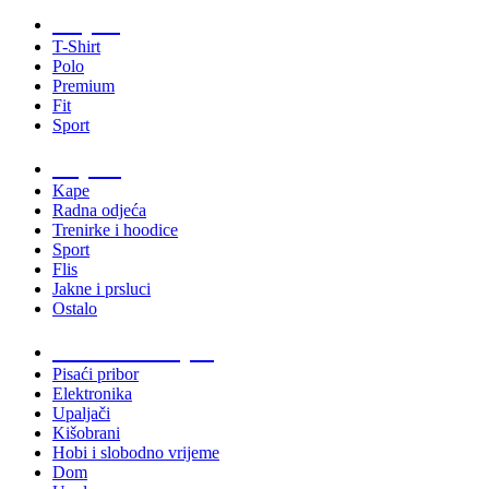
Majice
T-Shirt
Polo
Premium
Fit
Sport
Odjeća
Kape
Radna odjeća
Trenirke i hoodice
Sport
Flis
Jakne i prsluci
Ostalo
Promo materijali
Pisaći pribor
Elektronika
Upaljači
Kišobrani
Hobi i slobodno vrijeme
Dom