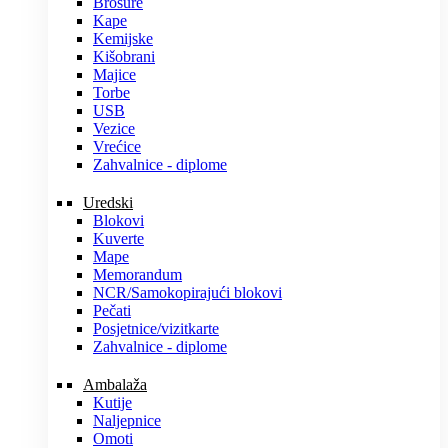
Brošure
Kape
Kemijske
Kišobrani
Majice
Torbe
USB
Vezice
Vrećice
Zahvalnice - diplome
Uredski
Blokovi
Kuverte
Mape
Memorandum
NCR/Samokopirajući blokovi
Pečati
Posjetnice/vizitkarte
Zahvalnice - diplome
Ambalaža
Kutije
Naljepnice
Omoti