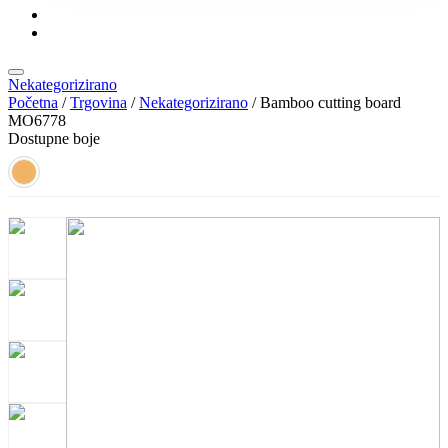
KONTAKT
KATALOZI
Nekategorizirano
Početna
/
Trgovina
/
Nekategorizirano
/ Bamboo cutting board
MO6778
Dostupne boje