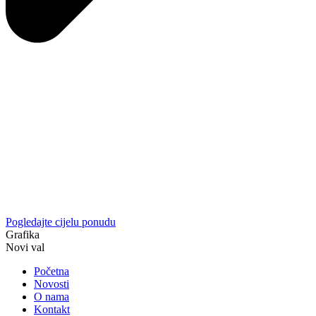
Pogledajte cijelu ponudu
Grafika
Novi val
Početna
Novosti
O nama
Kontakt