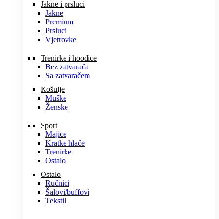
Jakne i prsluci
Jakne
Premium
Prsluci
Vjetrovke
Trenirke i hoodice
Bez zatvarača
Sa zatvaračem
Košulje
Muške
Ženske
Sport
Majice
Kratke hlače
Trenirke
Ostalo
Ostalo
Ručnici
Šalovi/buffovi
Tekstil