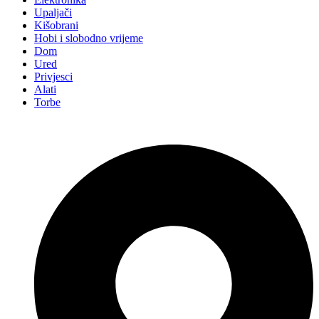
Upaljači
Kišobrani
Hobi i slobodno vrijeme
Dom
Ured
Privjesci
Alati
Torbe