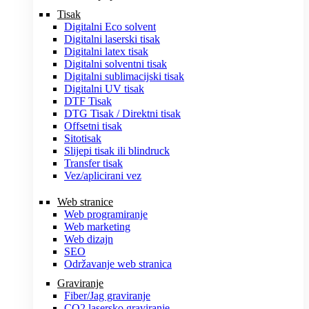
Tisak
Digitalni Eco solvent
Digitalni laserski tisak
Digitalni latex tisak
Digitalni solventni tisak
Digitalni sublimacijski tisak
Digitalni UV tisak
DTF Tisak
DTG Tisak / Direktni tisak
Offsetni tisak
Sitotisak
Slijepi tisak ili blindruck
Transfer tisak
Vez/aplicirani vez
Web stranice
Web programiranje
Web marketing
Web dizajn
SEO
Održavanje web stranica
Graviranje
Fiber/Jag graviranje
CO2 lasersko graviranje