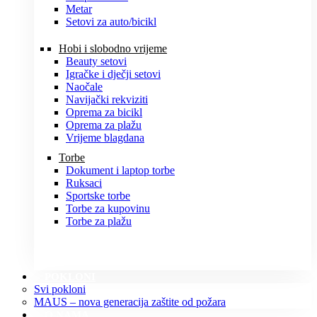
Metar
Setovi za auto/bicikl
Hobi i slobodno vrijeme
Beauty setovi
Igračke i dječji setovi
Naočale
Navijački rekviziti
Oprema za bicikl
Oprema za plažu
Vrijeme blagdana
Torbe
Dokument i laptop torbe
Ruksaci
Sportske torbe
Torbe za kupovinu
Torbe za plažu
POKLONI
Svi pokloni
MAUS – nova generacija zaštite od požara
O NAMA