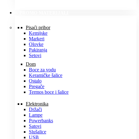
PROMO MATERIJALI
Pisaći pribor
Kemijske
Markeri
Olovke
Pakiranja
Setovi
Dom
Boce za vodu
Keramičke šalice
Ostalo
Pregače
Termos boce i šalice
Elektronika
Držači
Lampe
Powerbanks
Satovi
Slušalice
USB