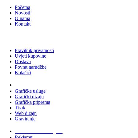
Početna
Novosti
O nama
Kontakt
Pravilnik privatnosti
Uvjeti kupovine
Dostava
Povrat narudžbe
Kolačići
Usluge
Grafičke usluge
Grafički dizajn
Grafička priprema
Tisak
Web dizajn
Graviranje
Tiskani materijali
Reklamni