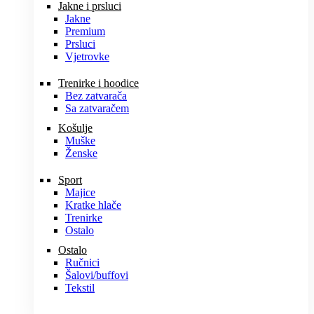
Jakne i prsluci
Jakne
Premium
Prsluci
Vjetrovke
Trenirke i hoodice
Bez zatvarača
Sa zatvaračem
Košulje
Muške
Ženske
Sport
Majice
Kratke hlače
Trenirke
Ostalo
Ostalo
Ručnici
Šalovi/buffovi
Tekstil