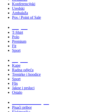
Konferencijski
Uredski
Ambalaža
Pos / Point of Sale
Majice
T-Shirt
Polo
Premium
Fit
Sport
Odjeća
Kape
Radna odjeća
Trenirke i hoodice
Sport
Flis
Jakne i prsluci
Ostalo
Promo materijali
Pisaći pribor
Elektronika