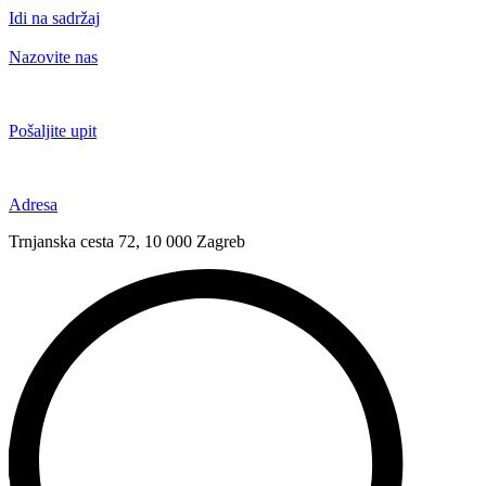
Idi na sadržaj
Nazovite nas
+385 91 6673 789
Pošaljite upit
novival@novival.hr
Adresa
Trnjanska cesta 72, 10 000 Zagreb