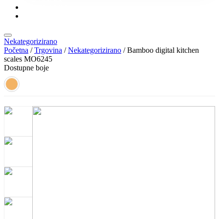
KONTAKT
KATALOZI
Nekategorizirano
Početna
/
Trgovina
/
Nekategorizirano
/ Bamboo digital kitchen
scales MO6245
Dostupne boje