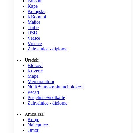
Brošure
Kape
Kemijske
Kišobrani
Majice
Torbe
USB
Vezice
Vrećice
Zahvalnice - diplome
Uredski
Blokovi
Kuverte
Mape
Memorandum
NCR/Samokopirajući blokovi
Pečati
Posjetnice/vizitkarte
Zahvalnice - diplome
Ambalaža
Kutije
Naljepnice
Omoti