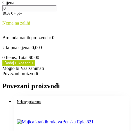
Cijena
10,08
€
+ pdv
Nema na zalihi
Broj odabranih proizvoda
:
0
Ukupna cijena
:
0,00
€
0 Items, Total $0.00
Dodaj u košaricu
Moglo bi Vas zanimati
Povezani proizvodi
Povezani proizvodi
Nekategorizirano