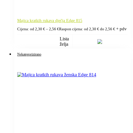
Majica kratkih rukava dječja Edge 815
+ pdv
Cijena: od
2,30
€
–
2,56
€
Raspon cijena: od 2,30 € do 2,56 €
Lista
želja
Nekategorizirano