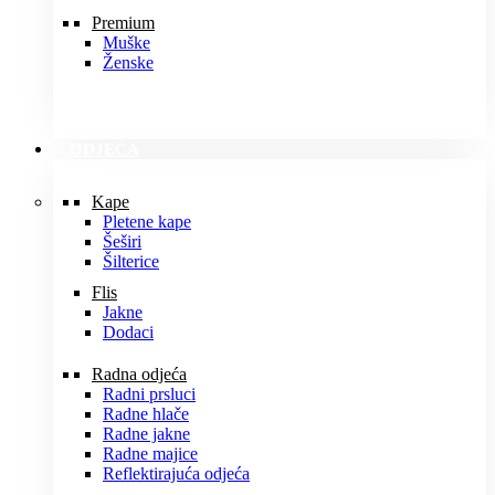
Premium
Muške
Ženske
ODJEĆA
Kape
Pletene kape
Šeširi
Šilterice
Flis
Jakne
Dodaci
Radna odjeća
Radni prsluci
Radne hlače
Radne jakne
Radne majice
Reflektirajuća odjeća