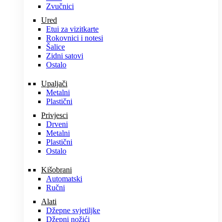
Zvučnici
Ured
Etui za vizitkarte
Rokovnici i notesi
Šalice
Zidni satovi
Ostalo
Upaljači
Metalni
Plastični
Privjesci
Drveni
Metalni
Plastični
Ostalo
Kišobrani
Automatski
Ručni
Alati
Džepne svjetiljke
Džepni nožići