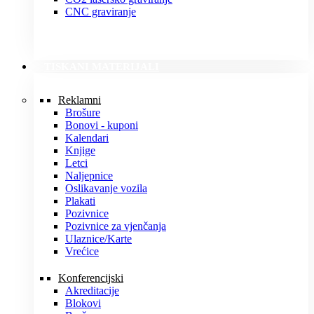
CNC graviranje
TISKANI MATERIJALI
Reklamni
Brošure
Bonovi - kuponi
Kalendari
Knjige
Letci
Naljepnice
Oslikavanje vozila
Plakati
Pozivnice
Pozivnice za vjenčanja
Ulaznice/Karte
Vrećice
Konferencijski
Akreditacije
Blokovi