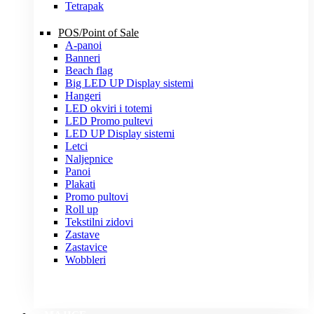
Tetrapak
POS/Point of Sale
A-panoi
Banneri
Beach flag
Big LED UP Display sistemi
Hangeri
LED okviri i totemi
LED Promo pultevi
LED UP Display sistemi
Letci
Naljepnice
Panoi
Plakati
Promo pultovi
Roll up
Tekstilni zidovi
Zastave
Zastavice
Wobbleri