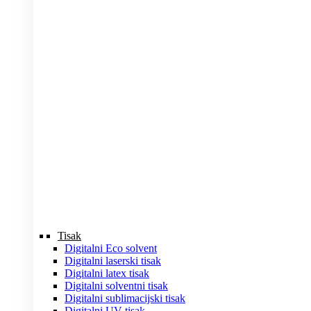
Tisak
Digitalni Eco solvent
Digitalni laserski tisak
Digitalni latex tisak
Digitalni solventni tisak
Digitalni sublimacijski tisak
Digitalni UV tisak