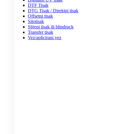
DTF Tisak
DTG Tisak / Direktni tisak
Offsetni tisak
Sitotisak
Slijepi tisak ili blindruck
Transfer tisak
Vez/aplicirani vez