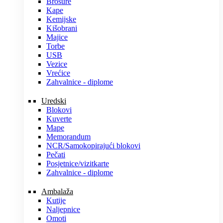
Brošure
Kape
Kemijske
Kišobrani
Majice
Torbe
USB
Vezice
Vrećice
Zahvalnice - diplome
Uredski
Blokovi
Kuverte
Mape
Memorandum
NCR/Samokopirajući blokovi
Pečati
Posjetnice/vizitkarte
Zahvalnice - diplome
Ambalaža
Kutije
Naljepnice
Omoti