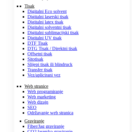
Tisak
Digitalni Eco solvent
Digitalni laserski tisak
Digitalni latex tisak
Digitalni solventni tisak
Digitalni sublimacijski tisak
Digitalni UV tisak
DTF Tisak
DTG Tisak / Direktni tisak
Offsetni tisak
Sitotisak
Slijepi tisak ili blindruck
Transfer tisak
Vez/aplicirani vez
Web stranice
Web programiranje
Web marketing
Web dizajn
SEO
Održavanje web stranica
Graviranje
Fiber/Jag graviranje
CO2 lasersko graviranje