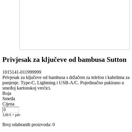
Privjesak za ključeve od bambusa Sutton
1015141-011999999
Privjesak za ključeve od bambusa s držačem za telefon i kabelima za
punjenje. Type-C, Lightning i USB-A/C. Pojedinačno pakirano u
smeđoj kartonskoj vrećici.
Boja
Smeđa
Cijena
3,66
€
+ pdv
Broj odabranih proizvoda
:
0