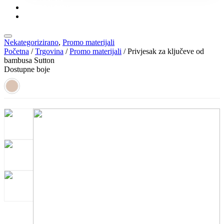
KONTAKT
KATALOZI
Nekategorizirano
,
Promo materijali
Početna
/
Trgovina
/
Promo materijali
/ Privjesak za ključeve od
bambusa Sutton
Dostupne boje