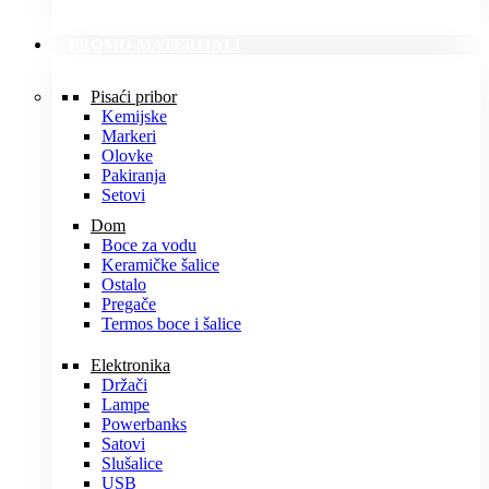
PROMO MATERIJALI
Pisaći pribor
Kemijske
Markeri
Olovke
Pakiranja
Setovi
Dom
Boce za vodu
Keramičke šalice
Ostalo
Pregače
Termos boce i šalice
Elektronika
Držači
Lampe
Powerbanks
Satovi
Slušalice
USB