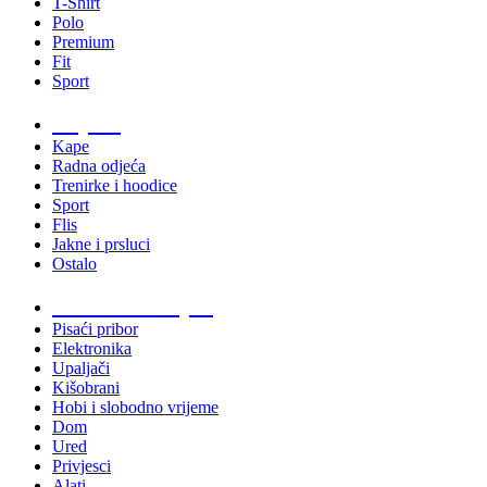
T-Shirt
Polo
Premium
Fit
Sport
Odjeća
Kape
Radna odjeća
Trenirke i hoodice
Sport
Flis
Jakne i prsluci
Ostalo
Promo materijali
Pisaći pribor
Elektronika
Upaljači
Kišobrani
Hobi i slobodno vrijeme
Dom
Ured
Privjesci
Alati