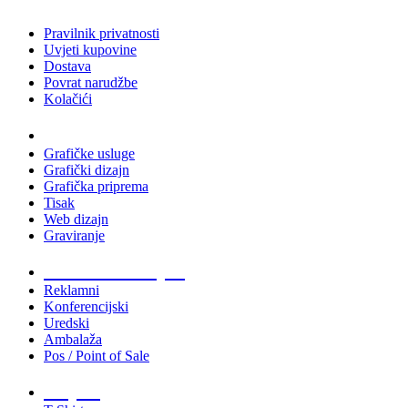
Pravilnik privatnosti
Uvjeti kupovine
Dostava
Povrat narudžbe
Kolačići
Usluge
Grafičke usluge
Grafički dizajn
Grafička priprema
Tisak
Web dizajn
Graviranje
Tiskani materijali
Reklamni
Konferencijski
Uredski
Ambalaža
Pos / Point of Sale
Majice