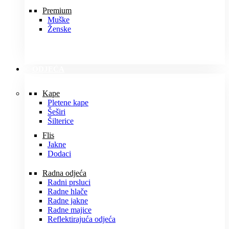
Premium
Muške
Ženske
ODJEĆA
Kape
Pletene kape
Šeširi
Šilterice
Flis
Jakne
Dodaci
Radna odjeća
Radni prsluci
Radne hlače
Radne jakne
Radne majice
Reflektirajuća odjeća