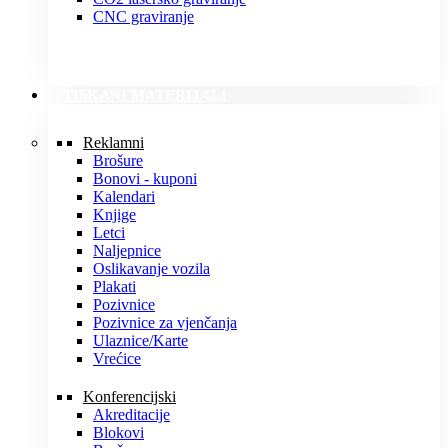
CNC graviranje
TISKANI MATERIJALI
Reklamni
Brošure
Bonovi - kuponi
Kalendari
Knjige
Letci
Naljepnice
Oslikavanje vozila
Plakati
Pozivnice
Pozivnice za vjenčanja
Ulaznice/Karte
Vrećice
Konferencijski
Akreditacije
Blokovi