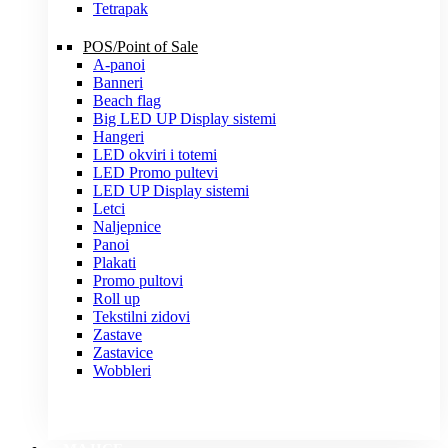
Tetrapak
POS/Point of Sale
A-panoi
Banneri
Beach flag
Big LED UP Display sistemi
Hangeri
LED okviri i totemi
LED Promo pultevi
LED UP Display sistemi
Letci
Naljepnice
Panoi
Plakati
Promo pultovi
Roll up
Tekstilni zidovi
Zastave
Zastavice
Wobbleri