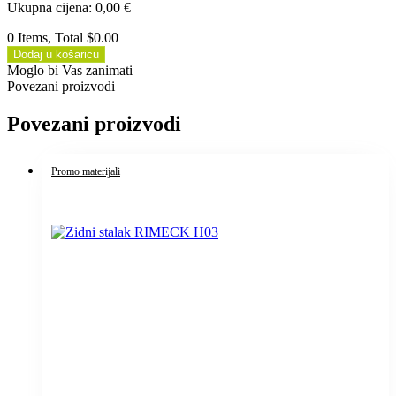
Ukupna cijena
:
0,00
€
0 Items, Total $0.00
Dodaj u košaricu
Moglo bi Vas zanimati
Povezani proizvodi
Povezani proizvodi
Promo materijali