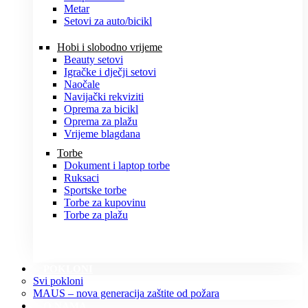
Metar
Setovi za auto/bicikl
Hobi i slobodno vrijeme
Beauty setovi
Igračke i dječji setovi
Naočale
Navijački rekviziti
Oprema za bicikl
Oprema za plažu
Vrijeme blagdana
Torbe
Dokument i laptop torbe
Ruksaci
Sportske torbe
Torbe za kupovinu
Torbe za plažu
POKLONI
Svi pokloni
MAUS – nova generacija zaštite od požara
O NAMA