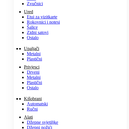
Zvučnici
Ured
Etui za vizitkarte
Rokovnici i notesi
Šalice
Zidni satovi
Ostalo
Upaljači
Metalni
Plastični
Privjesci
Drveni
Metalni
Plastični
Ostalo
Kišobrani
Automatski
Ručni
Alati
Džepne svjetiljke
Džepni nožići