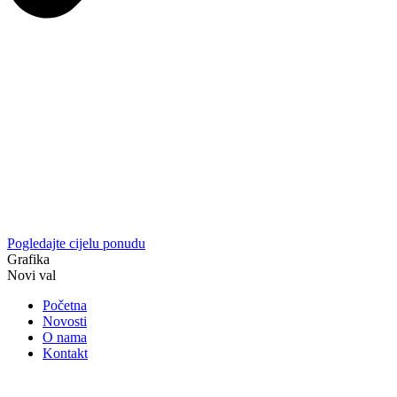
Pogledajte cijelu ponudu
Grafika
Novi val
Početna
Novosti
O nama
Kontakt