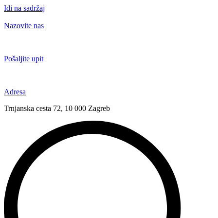
Idi na sadržaj
Nazovite nas
+385 91 6673 789
Pošaljite upit
novival@novival.hr
Adresa
Trnjanska cesta 72, 10 000 Zagreb