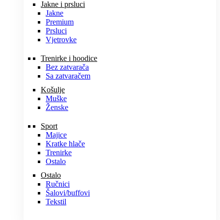
Jakne i prsluci
Jakne
Premium
Prsluci
Vjetrovke
Trenirke i hoodice
Bez zatvarača
Sa zatvaračem
Košulje
Muške
Ženske
Sport
Majice
Kratke hlače
Trenirke
Ostalo
Ostalo
Ručnici
Šalovi/buffovi
Tekstil