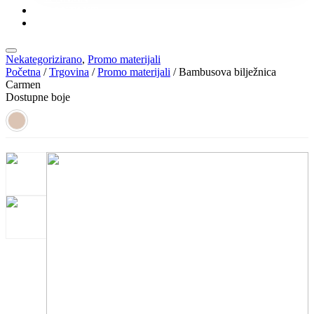
KONTAKT
KATALOZI
Nekategorizirano
,
Promo materijali
Početna
/
Trgovina
/
Promo materijali
/ Bambusova bilježnica
Carmen
Dostupne boje