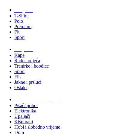
Majice
T-Shirt
Polo
Premium
Fit
Sport
Odjeća
Kape
Radna odjeća
Trenirke i hoodice
Sport
Flis
Jakne i prsluci
Ostalo
Promo materijali
Pisaći pribor
Elektronika
Upaljači
Kišobrani
Hobi i slobodno vrijeme
Dom