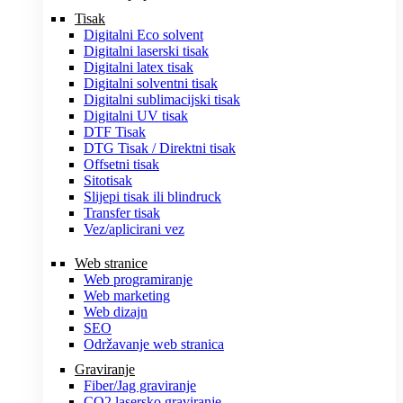
Tisak
Digitalni Eco solvent
Digitalni laserski tisak
Digitalni latex tisak
Digitalni solventni tisak
Digitalni sublimacijski tisak
Digitalni UV tisak
DTF Tisak
DTG Tisak / Direktni tisak
Offsetni tisak
Sitotisak
Slijepi tisak ili blindruck
Transfer tisak
Vez/aplicirani vez
Web stranice
Web programiranje
Web marketing
Web dizajn
SEO
Održavanje web stranica
Graviranje
Fiber/Jag graviranje
CO2 lasersko graviranje