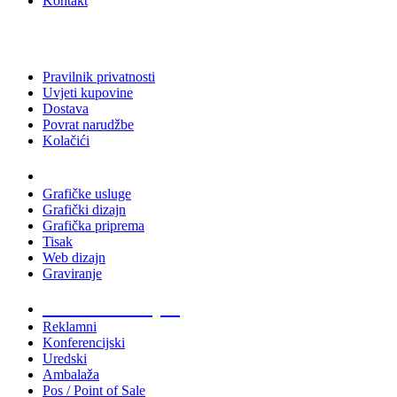
Kontakt
Pravilnik privatnosti
Uvjeti kupovine
Dostava
Povrat narudžbe
Kolačići
Usluge
Grafičke usluge
Grafički dizajn
Grafička priprema
Tisak
Web dizajn
Graviranje
Tiskani materijali
Reklamni
Konferencijski
Uredski
Ambalaža
Pos / Point of Sale