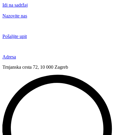
Idi na sadržaj
Nazovite nas
+385 91 6673 789
Pošaljite upit
novival@novival.hr
Adresa
Trnjanska cesta 72, 10 000 Zagreb