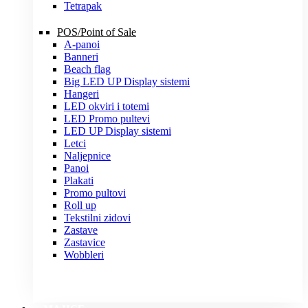
Tetrapak
POS/Point of Sale
A-panoi
Banneri
Beach flag
Big LED UP Display sistemi
Hangeri
LED okviri i totemi
LED Promo pultevi
LED UP Display sistemi
Letci
Naljepnice
Panoi
Plakati
Promo pultovi
Roll up
Tekstilni zidovi
Zastave
Zastavice
Wobbleri