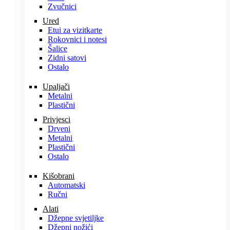
Zvučnici
Ured
Etui za vizitkarte
Rokovnici i notesi
Šalice
Zidni satovi
Ostalo
Upaljači
Metalni
Plastični
Privjesci
Drveni
Metalni
Plastični
Ostalo
Kišobrani
Automatski
Ručni
Alati
Džepne svjetiljke
Džepni nožići