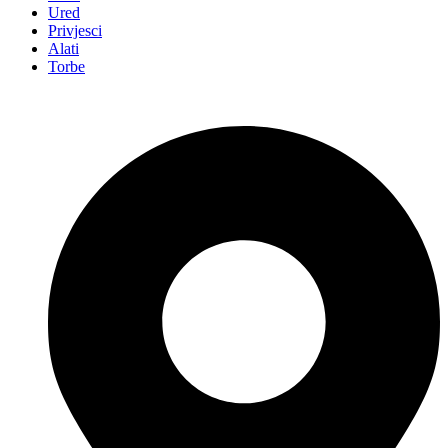
Ured
Privjesci
Alati
Torbe