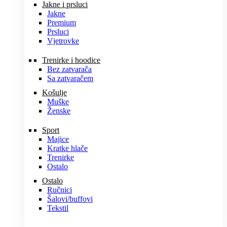
Jakne i prsluci
Jakne
Premium
Prsluci
Vjetrovke
Trenirke i hoodice
Bez zatvarača
Sa zatvaračem
Košulje
Muške
Ženske
Sport
Majice
Kratke hlače
Trenirke
Ostalo
Ostalo
Ručnici
Šalovi/buffovi
Tekstil