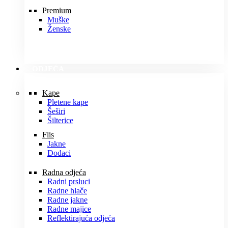
Premium
Muške
Ženske
ODJEĆA
Kape
Pletene kape
Šeširi
Šilterice
Flis
Jakne
Dodaci
Radna odjeća
Radni prsluci
Radne hlače
Radne jakne
Radne majice
Reflektirajuća odjeća