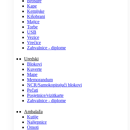
Brošure
Kape
Kemijske
Kišobrani
Majice
Torbe
USB
Vezice
Vrećice
Zahvalnice - diplome
Uredski
Blokovi
Kuverte
Mape
Memorandum
NCR/Samokopirajući blokovi
Pečati
Posjetnice/vizitkarte
Zahvalnice - diplome
Ambalaža
Kutije
Naljepnice
Omoti