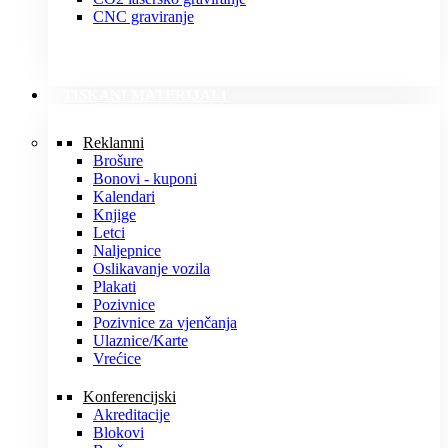
CNC graviranje
TISKANI MATERIJALI
Reklamni
Brošure
Bonovi - kuponi
Kalendari
Knjige
Letci
Naljepnice
Oslikavanje vozila
Plakati
Pozivnice
Pozivnice za vjenčanja
Ulaznice/Karte
Vrećice
Konferencijski
Akreditacije
Blokovi