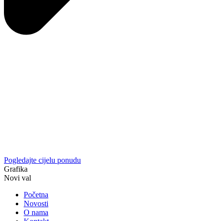
Pogledajte cijelu ponudu
Grafika
Novi val
Početna
Novosti
O nama