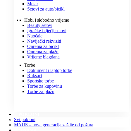
Metar
Setovi za auto/bicikl
Hobi i slobodno vrijeme
Beauty setovi
Igračke i dječji setovi
Naočale
Navijački rekviziti
Oprema za bicikl
Oprema za plažu
Vrijeme blagdana
Torbe
Dokument i laptop torbe
Ruksaci
Sportske torbe
Torbe za kupovinu
Torbe za plažu
POKLONI
Svi pokloni
MAUS – nova generacija zaštite od požara
O NAMA