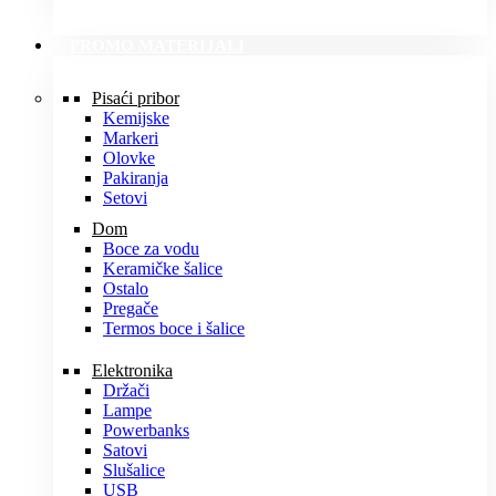
PROMO MATERIJALI
Pisaći pribor
Kemijske
Markeri
Olovke
Pakiranja
Setovi
Dom
Boce za vodu
Keramičke šalice
Ostalo
Pregače
Termos boce i šalice
Elektronika
Držači
Lampe
Powerbanks
Satovi
Slušalice
USB