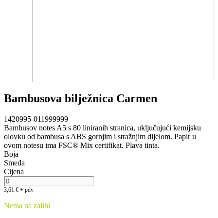
Bambusova bilježnica Carmen
1420995-011999999
Bambusov notes A5 s 80 liniranih stranica, uključujući kemijsku
olovku od bambusa s ABS gornjim i stražnjim dijelom. Papir u
ovom notesu ima FSC® Mix certifikat. Plava tinta.
Boja
Smeđa
Cijena
3,61
€
+ pdv
Nema na zalihi