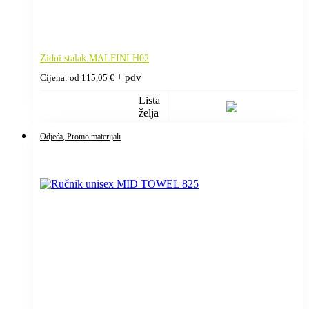
Zidni stalak MALFINI H02
+ pdv
Cijena: od
115,05
€
Lista
želja
Odjeća
, Promo materijali