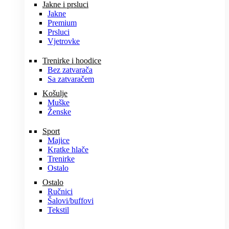
Jakne i prsluci
Jakne
Premium
Prsluci
Vjetrovke
Trenirke i hoodice
Bez zatvarača
Sa zatvaračem
Košulje
Muške
Ženske
Sport
Majice
Kratke hlače
Trenirke
Ostalo
Ostalo
Ručnici
Šalovi/buffovi
Tekstil