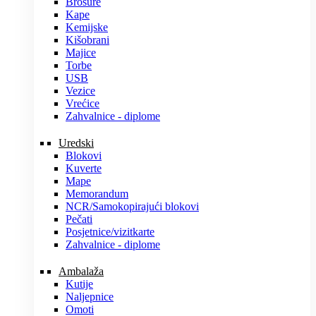
Brošure
Kape
Kemijske
Kišobrani
Majice
Torbe
USB
Vezice
Vrećice
Zahvalnice - diplome
Uredski
Blokovi
Kuverte
Mape
Memorandum
NCR/Samokopirajući blokovi
Pečati
Posjetnice/vizitkarte
Zahvalnice - diplome
Ambalaža
Kutije
Naljepnice
Omoti