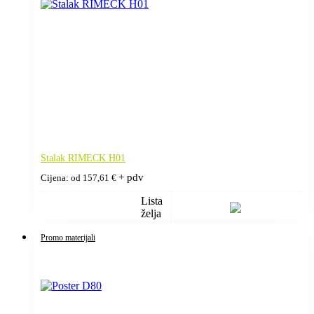
Stalak RIMECK H01
+ pdv
Cijena: od
157,61
€
Lista
želja
Promo materijali