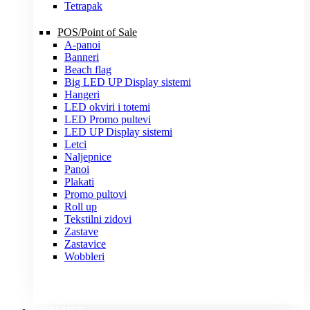
Tetrapak
POS/Point of Sale
A-panoi
Banneri
Beach flag
Big LED UP Display sistemi
Hangeri
LED okviri i totemi
LED Promo pultevi
LED UP Display sistemi
Letci
Naljepnice
Panoi
Plakati
Promo pultovi
Roll up
Tekstilni zidovi
Zastave
Zastavice
Wobbleri