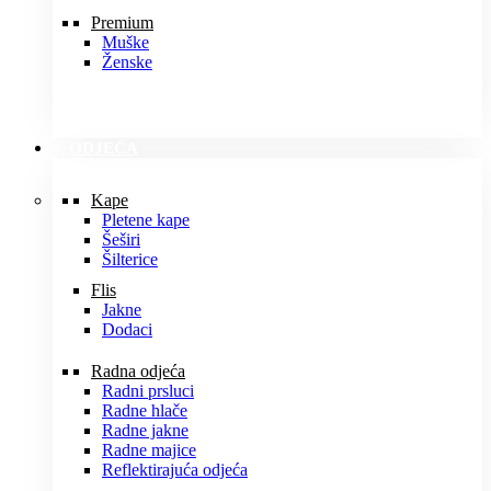
Premium
Muške
Ženske
ODJEĆA
Kape
Pletene kape
Šeširi
Šilterice
Flis
Jakne
Dodaci
Radna odjeća
Radni prsluci
Radne hlače
Radne jakne
Radne majice
Reflektirajuća odjeća