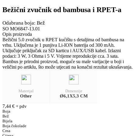
Bežični zvučnik od bambusa i RPET-a
Odabrana boja: Bež
SO MO6847-13.01
Opis proizvoda
Bežični 5.0 zvučnik u RPET kućištu s detaljima od bambusa na
vrhu. Uključena je 1 punjiva Li-ION baterija od 300 mAh.
Uključuje priključak za SD karticu i AUX/USB kabel. Izlazni
podaci: 3 W, 3 Ohma i 5 V. Vrijeme reprodukcije cca. 3 sata.
Bambus je prirodni proizvod, moguće su male varijacije u boji i
veličini po artiklu, što može utjecati na konačni rezultat ukrašavanja.
Materijal
Dimenzije
Other
Ø6,1X5,3 CM
7,44
€
+ pdv
Boja
Bež
Bijela
Boja čokolade
Crna
Cijena