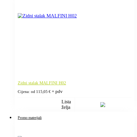
Zidni stalak MALFINI H02
+ pdv
Cijena: od
115,05
€
Lista
želja
Promo materijali