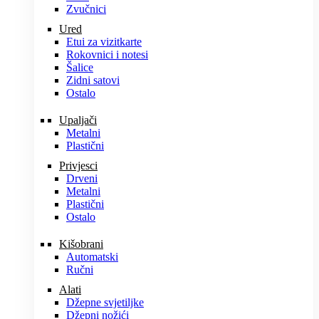
Zvučnici
Ured
Etui za vizitkarte
Rokovnici i notesi
Šalice
Zidni satovi
Ostalo
Upaljači
Metalni
Plastični
Privjesci
Drveni
Metalni
Plastični
Ostalo
Kišobrani
Automatski
Ručni
Alati
Džepne svjetiljke
Džepni nožići