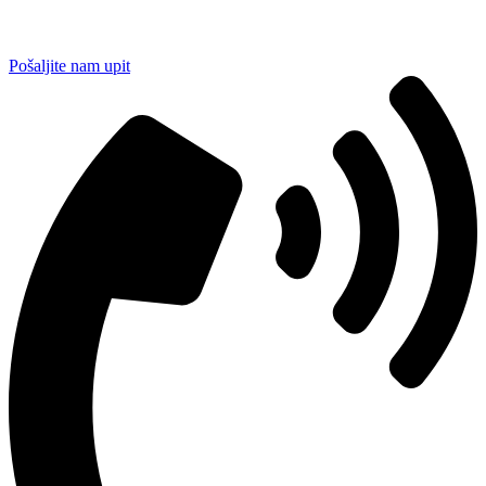
Pošaljite nam upit