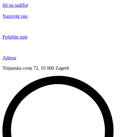
Idi na sadržaj
Nazovite nas
+385 91 6673 789
Pošaljite upit
novival@novival.hr
Adresa
Trnjanska cesta 72, 10 000 Zagreb