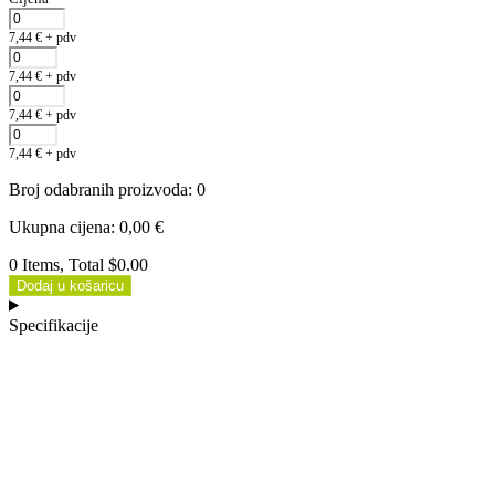
7,44
€
+ pdv
7,44
€
+ pdv
7,44
€
+ pdv
7,44
€
+ pdv
Broj odabranih proizvoda
:
0
Ukupna cijena
:
0,00
€
0 Items, Total $0.00
Dodaj u košaricu
Specifikacije