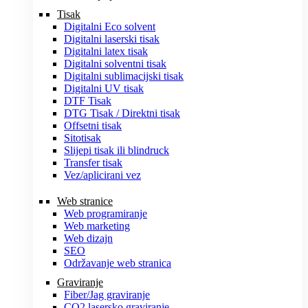
Tisak
Digitalni Eco solvent
Digitalni laserski tisak
Digitalni latex tisak
Digitalni solventni tisak
Digitalni sublimacijski tisak
Digitalni UV tisak
DTF Tisak
DTG Tisak / Direktni tisak
Offsetni tisak
Sitotisak
Slijepi tisak ili blindruck
Transfer tisak
Vez/aplicirani vez
Web stranice
Web programiranje
Web marketing
Web dizajn
SEO
Održavanje web stranica
Graviranje
Fiber/Jag graviranje
CO2 lasersko graviranje