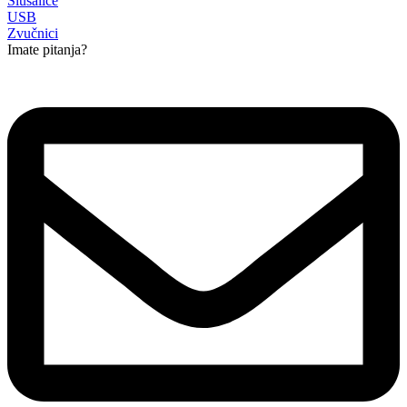
Slušalice
USB
Zvučnici
Imate pitanja?