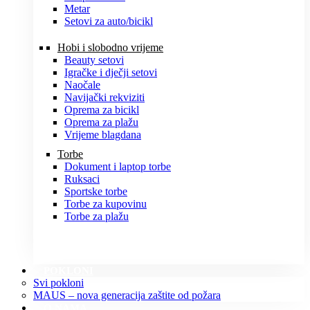
Metar
Setovi za auto/bicikl
Hobi i slobodno vrijeme
Beauty setovi
Igračke i dječji setovi
Naočale
Navijački rekviziti
Oprema za bicikl
Oprema za plažu
Vrijeme blagdana
Torbe
Dokument i laptop torbe
Ruksaci
Sportske torbe
Torbe za kupovinu
Torbe za plažu
POKLONI
Svi pokloni
MAUS – nova generacija zaštite od požara
O NAMA