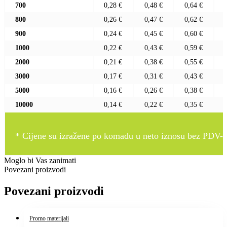
700
0,28 €
0,48 €
0,64 €
800
0,26 €
0,47 €
0,62 €
900
0,24 €
0,45 €
0,60 €
1000
0,22 €
0,43 €
0,59 €
2000
0,21 €
0,38 €
0,55 €
3000
0,17 €
0,31 €
0,43 €
5000
0,16 €
0,26 €
0,38 €
10000
0,14 €
0,22 €
0,35 €
* Cijene su izražene po komadu u neto iznosu bez PDV-a
Moglo bi Vas zanimati
Povezani proizvodi
Povezani proizvodi
Promo materijali