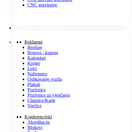
CNC graviranje
TISKANI MATERIJALI
Reklamni
Brošure
Bonovi - kuponi
Kalendari
Knjige
Letci
Naljepnice
Oslikavanje vozila
Plakati
Pozivnice
Pozivnice za vjenčanja
Ulaznice/Karte
Vrećice
Konferencijski
Akreditacije
Blokovi