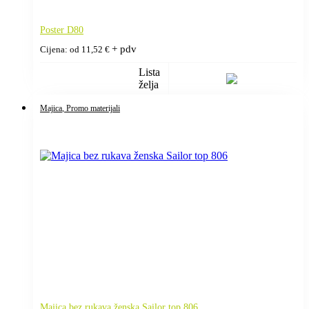
Poster D80
+ pdv
Cijena: od
11,52
€
Lista
želja
Majica
, Promo materijali
Majica bez rukava ženska Sailor top 806