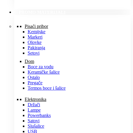
PROMO MATERIJALI
Pisaći pribor
Kemijske
Markeri
Olovke
Pakiranja
Setovi
Dom
Boce za vodu
Keramičke šalice
Ostalo
Pregače
Termos boce i šalice
Elektronika
Držači
Lampe
Powerbanks
Satovi
Slušalice
USB