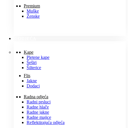
Premium
Muške
Ženske
ODJEĆA
Kape
Pletene kape
Šeširi
Šilterice
Flis
Jakne
Dodaci
Radna odjeća
Radni prsluci
Radne hlače
Radne jakne
Radne majice
Reflektirajuća odjeća