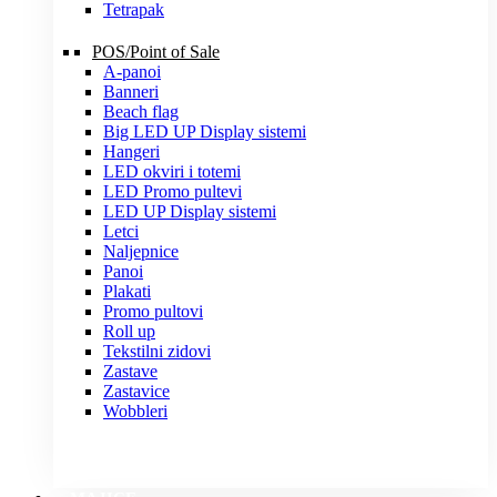
Tetrapak
POS/Point of Sale
A-panoi
Banneri
Beach flag
Big LED UP Display sistemi
Hangeri
LED okviri i totemi
LED Promo pultevi
LED UP Display sistemi
Letci
Naljepnice
Panoi
Plakati
Promo pultovi
Roll up
Tekstilni zidovi
Zastave
Zastavice
Wobbleri