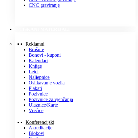
CNC graviranje
TISKANI MATERIJALI
Reklamni
Brošure
Bonovi - kuponi
Kalendari
Knjige
Letci
Naljepnice
Oslikavanje vozila
Plakati
Pozivnice
Pozivnice za vjenčanja
Ulaznice/Karte
Vrećice
Konferencijski
Akreditacije
Blokovi