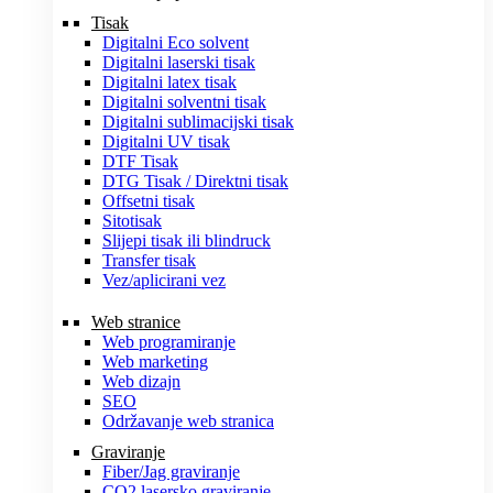
Tisak
Digitalni Eco solvent
Digitalni laserski tisak
Digitalni latex tisak
Digitalni solventni tisak
Digitalni sublimacijski tisak
Digitalni UV tisak
DTF Tisak
DTG Tisak / Direktni tisak
Offsetni tisak
Sitotisak
Slijepi tisak ili blindruck
Transfer tisak
Vez/aplicirani vez
Web stranice
Web programiranje
Web marketing
Web dizajn
SEO
Održavanje web stranica
Graviranje
Fiber/Jag graviranje
CO2 lasersko graviranje