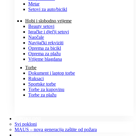
Metar
Setovi za auto/bicikl
Hobi i slobodno vrijeme
Beauty setovi
Igračke i dječji setovi
Naočale
Navijački rekviziti
Oprema za bicikl
Oprema za plažu
Vrijeme blagdana
Torbe
Dokument i laptop torbe
Ruksaci
Sportske torbe
Torbe za kupovinu
Torbe za plažu
POKLONI
Svi pokloni
MAUS – nova generacija zaštite od požara
O NAMA