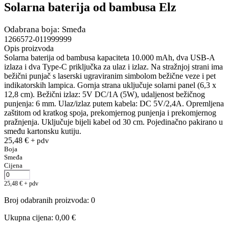
Solarna baterija od bambusa Elz
Odabrana boja: Smeđa
1266572-011999999
Opis proizvoda
Solarna baterija od bambusa kapaciteta 10.000 mAh, dva USB-A
izlaza i dva Type-C priključka za ulaz i izlaz. Na stražnjoj strani ima
bežični punjač s laserski ugraviranim simbolom bežične veze i pet
indikatorskih lampica. Gornja strana uključuje solarni panel (6,3 x
12,8 cm). Bežični izlaz: 5V DC/1A (5W), udaljenost bežičnog
punjenja: 6 mm. Ulaz/izlaz putem kabela: DC 5V/2,4A. Opremljena
zaštitom od kratkog spoja, prekomjernog punjenja i prekomjernog
pražnjenja. Uključuje bijeli kabel od 30 cm. Pojedinačno pakirano u
smeđu kartonsku kutiju.
25,48
€
+ pdv
Boja
Smeđa
Cijena
25,48
€
+ pdv
Broj odabranih proizvoda
:
0
Ukupna cijena
:
0,00
€