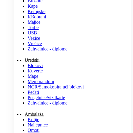
Brošure
Kape
Kemijske
Kišobrani
Majice
Torbe
USB
Vezice
Vrećice
Zahvalnice - diplome
Uredski
Blokovi
Kuverte
Mape
Memorandum
NCR/Samokopirajući blokovi
Pečati
Posjetnice/vizitkarte
Zahvalnice - diplome
Ambalaža
Kutije
Naljepnice
Omoti