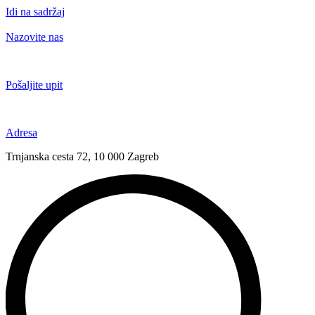
Idi na sadržaj
Nazovite nas
+385 91 6673 789
Pošaljite upit
novival@novival.hr
Adresa
Trnjanska cesta 72, 10 000 Zagreb