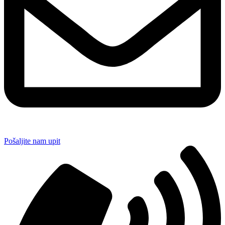
Pošaljite nam upit