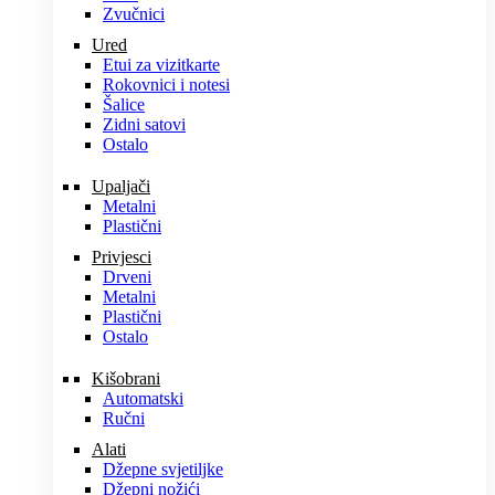
Zvučnici
Ured
Etui za vizitkarte
Rokovnici i notesi
Šalice
Zidni satovi
Ostalo
Upaljači
Metalni
Plastični
Privjesci
Drveni
Metalni
Plastični
Ostalo
Kišobrani
Automatski
Ručni
Alati
Džepne svjetiljke
Džepni nožići