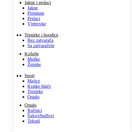
Jakne i prsluci
Jakne
Premium
Prsluci
Vjetrovke
Trenirke i hoodice
Bez zatvarača
Sa zatvaračem
Košulje
Muške
Ženske
Sport
Majice
Kratke hlače
Trenirke
Ostalo
Ostalo
Ručnici
Šalovi/buffovi
Tekstil