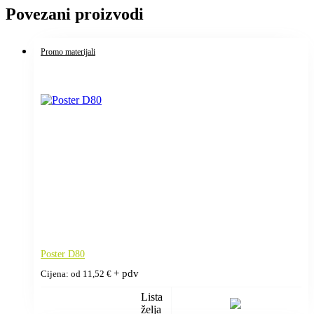
Povezani proizvodi
Promo materijali
Poster D80
+ pdv
Cijena: od
11,52
€
Lista
želja