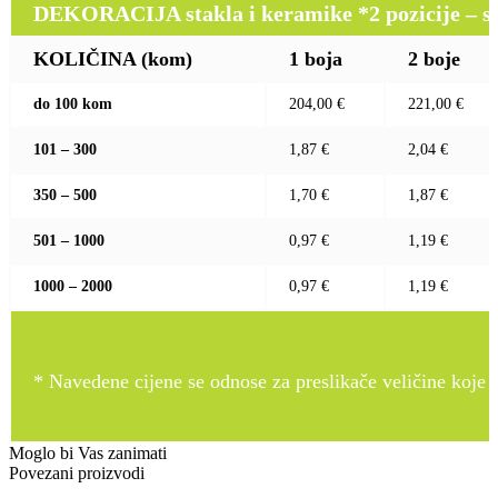
DEKORACIJA stakla i keramike *2 pozicije – sito 
KOLIČINA (kom)
1 boja
2 boje
do 100 kom
204,00 €
221,00 €
101 – 300
1,87 €
2,04 €
350 – 500
1,70 €
1,87 €
501 – 1000
0,97 €
1,19 €
1000 – 2000
0,97 €
1,19 €
* Navedene cijene se odnose za preslikače veličine koje pr
Moglo bi Vas zanimati
Povezani proizvodi