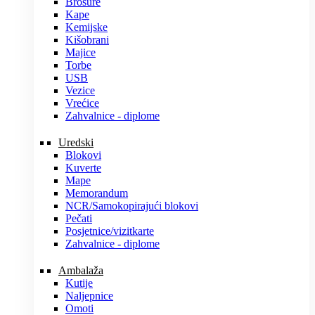
Brošure
Kape
Kemijske
Kišobrani
Majice
Torbe
USB
Vezice
Vrećice
Zahvalnice - diplome
Uredski
Blokovi
Kuverte
Mape
Memorandum
NCR/Samokopirajući blokovi
Pečati
Posjetnice/vizitkarte
Zahvalnice - diplome
Ambalaža
Kutije
Naljepnice
Omoti