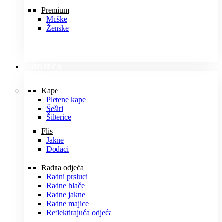
Premium
Muške
Ženske
ODJEĆA
Kape
Pletene kape
Šeširi
Šilterice
Flis
Jakne
Dodaci
Radna odjeća
Radni prsluci
Radne hlače
Radne jakne
Radne majice
Reflektirajuća odjeća