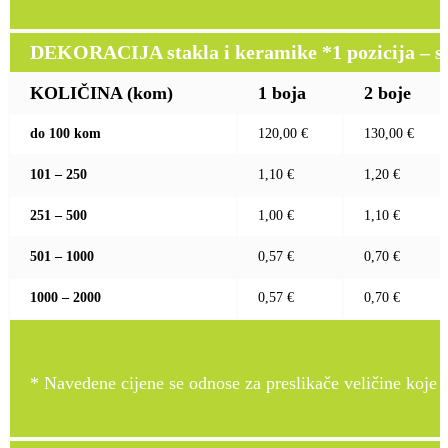
DEKORACIJA stakla i keramike *1 pozicija – sito
KOLIČINA (kom)
1 boja
2 boje
do 100 kom
120,00 €
130,00 €
101 – 250
1,10 €
1,20 €
251 – 500
1,00 €
1,10 €
501 – 1000
0,57 €
0,70 €
1000 – 2000
0,57 €
0,70 €
* Navedene cijene se odnose za preslikače veličine koje pr