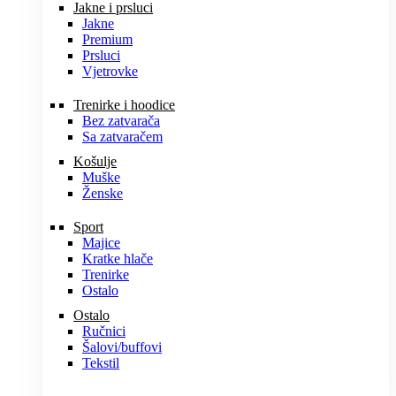
Jakne i prsluci
Jakne
Premium
Prsluci
Vjetrovke
Trenirke i hoodice
Bez zatvarača
Sa zatvaračem
Košulje
Muške
Ženske
Sport
Majice
Kratke hlače
Trenirke
Ostalo
Ostalo
Ručnici
Šalovi/buffovi
Tekstil