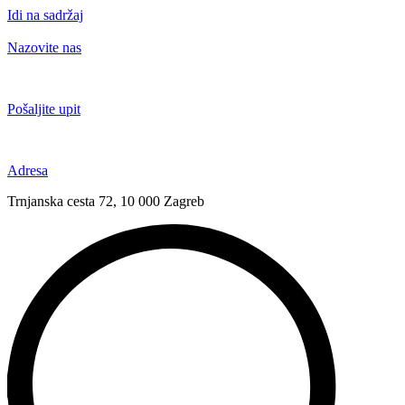
Idi na sadržaj
Nazovite nas
+385 91 6673 789
Pošaljite upit
novival@novival.hr
Adresa
Trnjanska cesta 72, 10 000 Zagreb