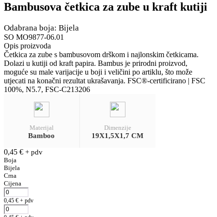
Bambusova četkica za zube u kraft kutiji
Odabrana boja: Bijela
SO MO9877-06.01
Opis proizvoda
Četkica za zube s bambusovom drškom i najlonskim četkicama.
Dolazi u kutiji od kraft papira. Bambus je prirodni proizvod,
moguće su male varijacije u boji i veličini po artiklu, što može
utjecati na konačni rezultat ukrašavanja. FSC®-certificirano | FSC
100%, N5.7, FSC-C213206
Materijal
Dimenzije
Bamboo
19X1,5X1,7 CM
0,45
€
+ pdv
Boja
Bijela
Crna
Cijena
0,45
€
+ pdv