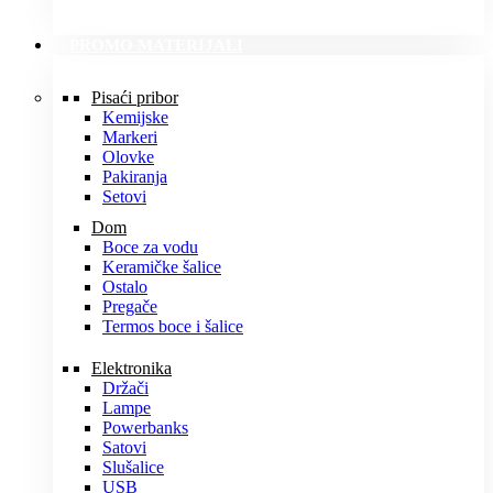
PROMO MATERIJALI
Pisaći pribor
Kemijske
Markeri
Olovke
Pakiranja
Setovi
Dom
Boce za vodu
Keramičke šalice
Ostalo
Pregače
Termos boce i šalice
Elektronika
Držači
Lampe
Powerbanks
Satovi
Slušalice
USB