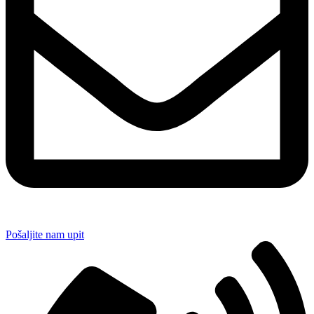
Pošaljite nam upit