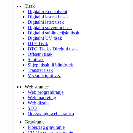
Tisak
Digitalni Eco solvent
Digitalni laserski tisak
Digitalni latex tisak
Digitalni solventni tisak
Digitalni sublimacijski tisak
Digitalni UV tisak
DTF Tisak
DTG Tisak / Direktni tisak
Offsetni tisak
Sitotisak
Slijepi tisak ili blindruck
Transfer tisak
Vez/aplicirani vez
Web stranice
Web programiranje
Web marketing
Web dizajn
SEO
Održavanje web stranica
Graviranje
Fiber/Jag graviranje
CO2 lasersko graviranje