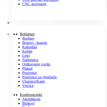
CNC graviranje
TISKANI MATERIJALI
Reklamni
Brošure
Bonovi - kuponi
Kalendari
Knjige
Letci
Naljepnice
Oslikavanje vozila
Plakati
Pozivnice
Pozivnice za vjenčanja
Ulaznice/Karte
Vrećice
Konferencijski
Akreditacije
Blokovi