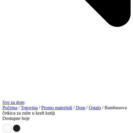
Sve za dom
Početna
/
Trgovina
/
Promo materijali
/
Dom
/
Ostalo
/ Bambusova
četkica za zube u kraft kutiji
Dostupne boje