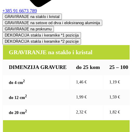
+385 91 6673 789
GRAVIRANJE na staklo i kristal
GRAVIRANJE na setove od drva i eloksiranog aluminija
GRAVIRANJE na prokrumu
DEKORACIJA stakla i keramike *1 pozicija
DEKORACIJA stakla i keramike *2 pozicije
GRAVIRANJE na staklo i kristal
DIMENZIJA GRAVURE
do 25 kom
25 – 100
2
1,46 €
1,19 €
do 4 c
m
2
1,99 €
1,59 €
do 12 c
m
2
2,32 €
1,82 €
do 20 c
m