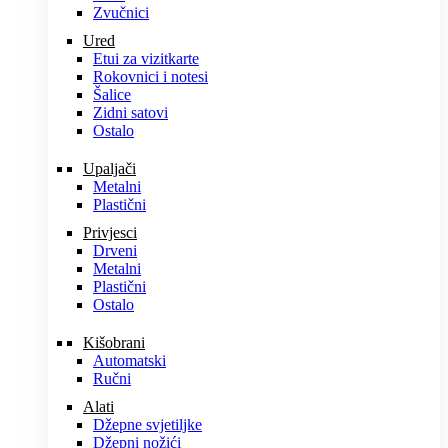
Zvučnici
Ured
Etui za vizitkarte
Rokovnici i notesi
Šalice
Zidni satovi
Ostalo
Upaljači
Metalni
Plastični
Privjesci
Drveni
Metalni
Plastični
Ostalo
Kišobrani
Automatski
Ručni
Alati
Džepne svjetiljke
Džepni nožići