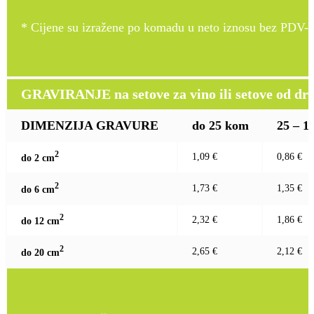
* Cijene su izražene po komadu u neto iznosu bez PDV-a
GRAVIRANJE na setove za vino ili setove od drv
DIMENZIJA GRAVURE
do 25 kom
25 – 1
2
1,09 €
0,86 €
do 2 c
m
2
1,73 €
1,35 €
do 6 c
m
2
2,32 €
1,86 €
do 12 c
m
2
2,65 €
2,12 €
do 20 c
m