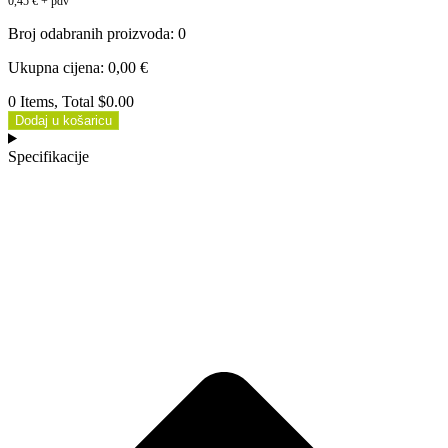
0,45
€
+ pdv
Broj odabranih proizvoda
:
0
Ukupna cijena
:
0,00
€
0 Items, Total $0.00
Dodaj u košaricu
Specifikacije