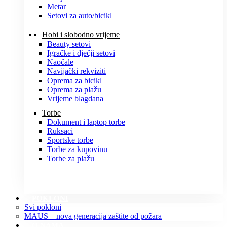
Metar
Setovi za auto/bicikl
Hobi i slobodno vrijeme
Beauty setovi
Igračke i dječji setovi
Naočale
Navijački rekviziti
Oprema za bicikl
Oprema za plažu
Vrijeme blagdana
Torbe
Dokument i laptop torbe
Ruksaci
Sportske torbe
Torbe za kupovinu
Torbe za plažu
POKLONI
Svi pokloni
MAUS – nova generacija zaštite od požara
O NAMA