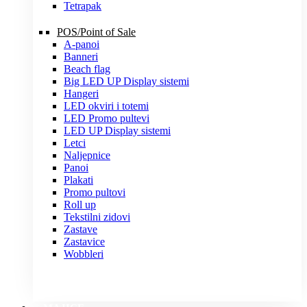
Tetrapak
POS/Point of Sale
A-panoi
Banneri
Beach flag
Big LED UP Display sistemi
Hangeri
LED okviri i totemi
LED Promo pultevi
LED UP Display sistemi
Letci
Naljepnice
Panoi
Plakati
Promo pultovi
Roll up
Tekstilni zidovi
Zastave
Zastavice
Wobbleri