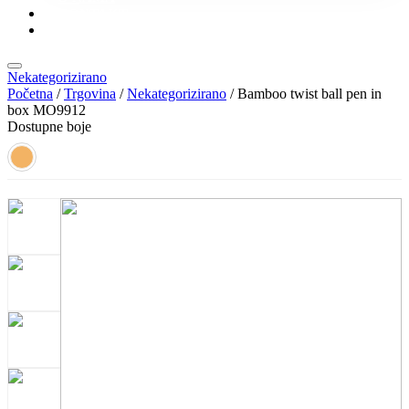
KONTAKT
KATALOZI
Nekategorizirano
Početna
/
Trgovina
/
Nekategorizirano
/ Bamboo twist ball pen in
box MO9912
Dostupne boje