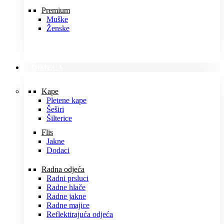
Premium
Muške
Ženske
ODJEĆA
Kape
Pletene kape
Šeširi
Šilterice
Flis
Jakne
Dodaci
Radna odjeća
Radni prsluci
Radne hlače
Radne jakne
Radne majice
Reflektirajuća odjeća