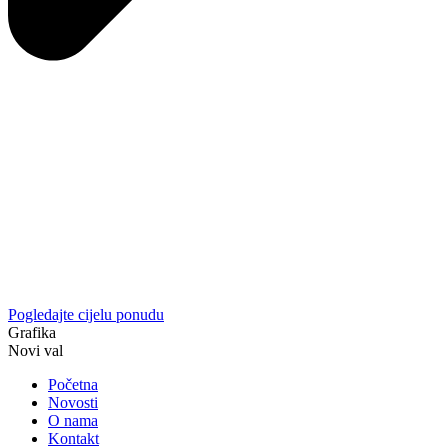
Pogledajte cijelu ponudu
Grafika
Novi val
Početna
Novosti
O nama
Kontakt