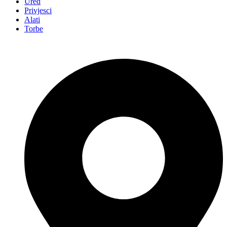
Ured
Privjesci
Alati
Torbe