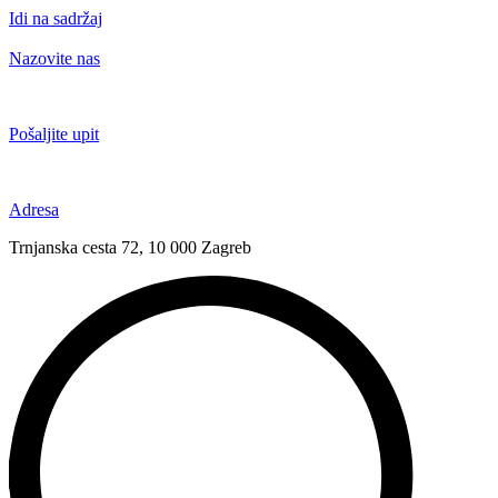
Idi na sadržaj
Nazovite nas
+385 91 6673 789
Pošaljite upit
novival@novival.hr
Adresa
Trnjanska cesta 72, 10 000 Zagreb