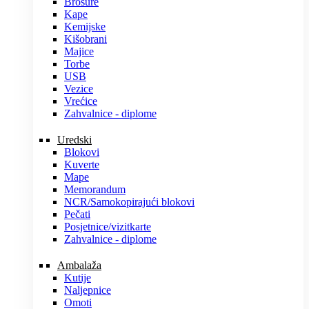
Brošure
Kape
Kemijske
Kišobrani
Majice
Torbe
USB
Vezice
Vrećice
Zahvalnice - diplome
Uredski
Blokovi
Kuverte
Mape
Memorandum
NCR/Samokopirajući blokovi
Pečati
Posjetnice/vizitkarte
Zahvalnice - diplome
Ambalaža
Kutije
Naljepnice
Omoti