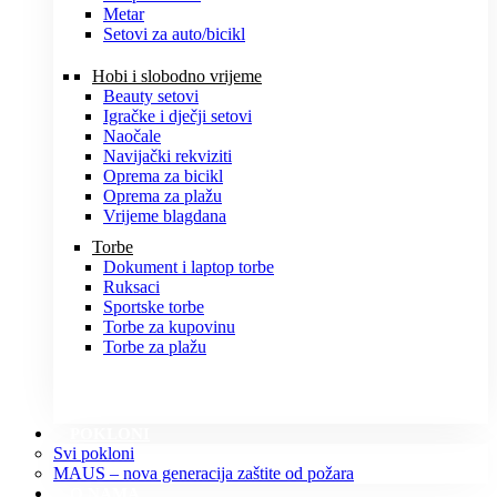
Metar
Setovi za auto/bicikl
Hobi i slobodno vrijeme
Beauty setovi
Igračke i dječji setovi
Naočale
Navijački rekviziti
Oprema za bicikl
Oprema za plažu
Vrijeme blagdana
Torbe
Dokument i laptop torbe
Ruksaci
Sportske torbe
Torbe za kupovinu
Torbe za plažu
POKLONI
Svi pokloni
MAUS – nova generacija zaštite od požara
O NAMA