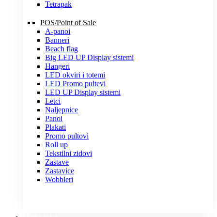
Tetrapak
POS/Point of Sale
A-panoi
Banneri
Beach flag
Big LED UP Display sistemi
Hangeri
LED okviri i totemi
LED Promo pultevi
LED UP Display sistemi
Letci
Naljepnice
Panoi
Plakati
Promo pultovi
Roll up
Tekstilni zidovi
Zastave
Zastavice
Wobbleri