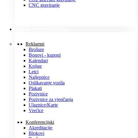
CNC graviranje
TISKANI MATERIJALI
Reklamni
Brošure
Bonovi - kuponi
Kalendari
Knjige
Letci
Naljepnice
Oslikavanje vozila
Plakati
Pozivnice
Pozivnice za vjenčanja
Ulaznice/Karte
Vrećice
Konferencijski
Akreditacije
Blokovi