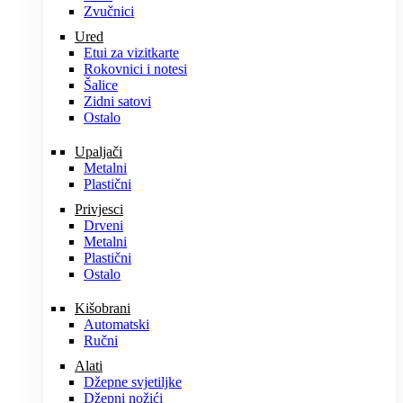
Zvučnici
Ured
Etui za vizitkarte
Rokovnici i notesi
Šalice
Zidni satovi
Ostalo
Upaljači
Metalni
Plastični
Privjesci
Drveni
Metalni
Plastični
Ostalo
Kišobrani
Automatski
Ručni
Alati
Džepne svjetiljke
Džepni nožići