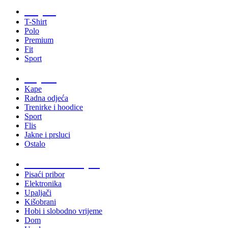
Majice
T-Shirt
Polo
Premium
Fit
Sport
Odjeća
Kape
Radna odjeća
Trenirke i hoodice
Sport
Flis
Jakne i prsluci
Ostalo
Promo materijali
Pisaći pribor
Elektronika
Upaljači
Kišobrani
Hobi i slobodno vrijeme
Dom