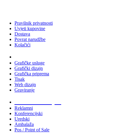
Pravilnik privatnosti
Uvjeti kupovine
Dostava
Povrat narudžbe
Kolačići
Usluge
Grafičke usluge
Grafički dizajn
Grafička priprema
Tisak
Web dizajn
Graviranje
Tiskani materijali
Reklamni
Konferencijski
Uredski
Ambalaža
Pos / Point of Sale