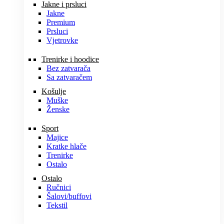
Jakne i prsluci
Jakne
Premium
Prsluci
Vjetrovke
Trenirke i hoodice
Bez zatvarača
Sa zatvaračem
Košulje
Muške
Ženske
Sport
Majice
Kratke hlače
Trenirke
Ostalo
Ostalo
Ručnici
Šalovi/buffovi
Tekstil