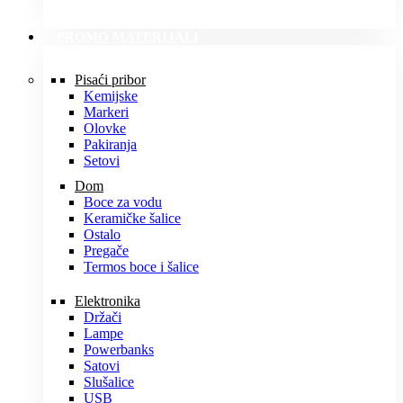
PROMO MATERIJALI
Pisaći pribor
Kemijske
Markeri
Olovke
Pakiranja
Setovi
Dom
Boce za vodu
Keramičke šalice
Ostalo
Pregače
Termos boce i šalice
Elektronika
Držači
Lampe
Powerbanks
Satovi
Slušalice
USB