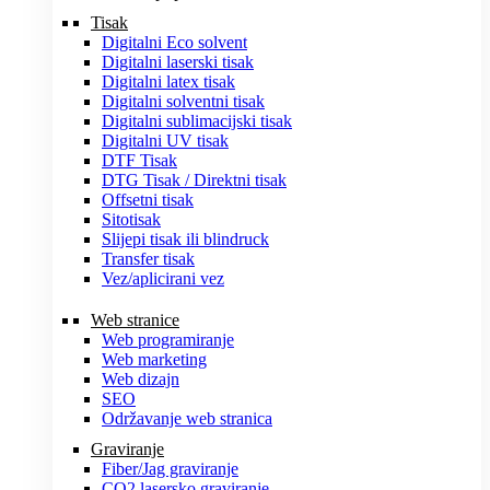
Tisak
Digitalni Eco solvent
Digitalni laserski tisak
Digitalni latex tisak
Digitalni solventni tisak
Digitalni sublimacijski tisak
Digitalni UV tisak
DTF Tisak
DTG Tisak / Direktni tisak
Offsetni tisak
Sitotisak
Slijepi tisak ili blindruck
Transfer tisak
Vez/aplicirani vez
Web stranice
Web programiranje
Web marketing
Web dizajn
SEO
Održavanje web stranica
Graviranje
Fiber/Jag graviranje
CO2 lasersko graviranje