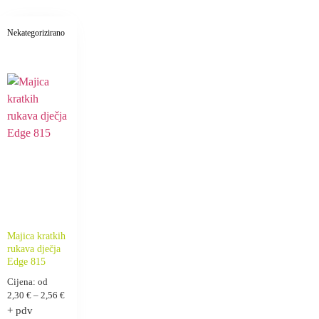
Nekategorizirano
Majica kratkih
rukava dječja
Edge 815
Cijena: od
2,30
€
–
2,56
€
+ pdv