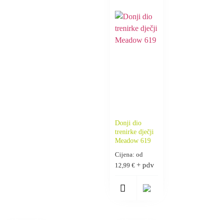
Donji dio
trenirke dječji
Meadow 619
Cijena: od
+ pdv
12,99
€