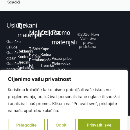
Kolačići
Usluge
Tiskani
Majice
Odjeća
Promo
materijali
©2026 Novi
Val - Sva
materijali
Grafičke
prava
pridržana.
usluge
T-Shirt
Kape
Reklamni
Grafički
Polo
Radna
Konferencijski
dizajn
Pisaći pribor
Premium
odjeća
Uredski
Grafička
Elektronika
Fit
Trenirke
Ambalaža
priprema
Upaljači
Sport
i
Pos /
Tisak
Kišobrani
hoodice
Cijenimo vašu privatnost
Point
Web
Hobi i
Sport
of
dizajn
slobodno
Flis
Koristimo kolačiće kako bismo poboljšali vaše iskustvo
Sale
Graviranje
vrijeme
Jakne
pregledavanja, posluživali personalizirane oglase ili sadržaj
Dom
i
Ured
i analizirali naš promet. Klikom na "Prihvati sve", pristajete
prsluci
Privjesci
Ostalo
na našu upotrebu kolačića.
Alati
Torbe
Prilagodite
Odbiti
Prihvatiti sve