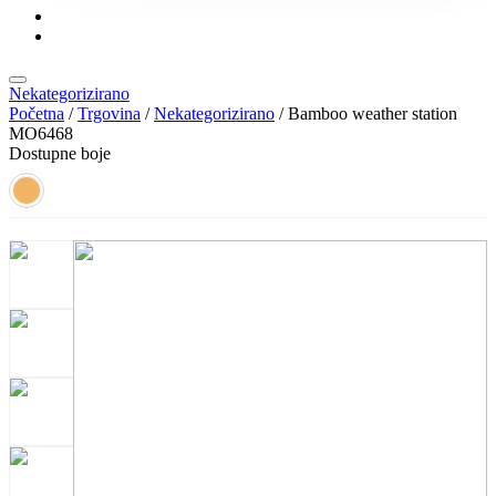
KONTAKT
KATALOZI
Nekategorizirano
Početna
/
Trgovina
/
Nekategorizirano
/ Bamboo weather station
MO6468
Dostupne boje