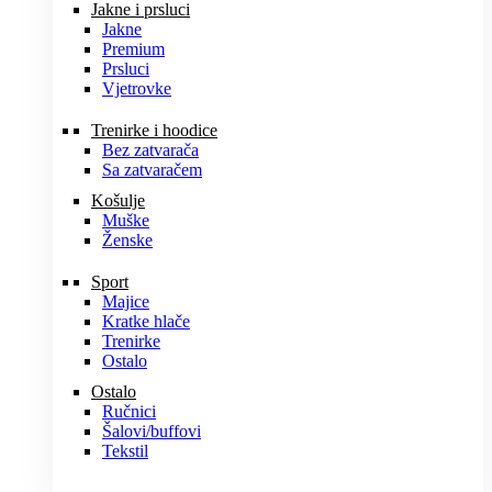
Jakne i prsluci
Jakne
Premium
Prsluci
Vjetrovke
Trenirke i hoodice
Bez zatvarača
Sa zatvaračem
Košulje
Muške
Ženske
Sport
Majice
Kratke hlače
Trenirke
Ostalo
Ostalo
Ručnici
Šalovi/buffovi
Tekstil