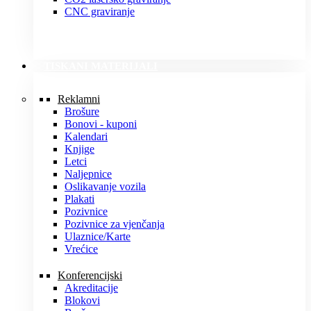
CNC graviranje
TISKANI MATERIJALI
Reklamni
Brošure
Bonovi - kuponi
Kalendari
Knjige
Letci
Naljepnice
Oslikavanje vozila
Plakati
Pozivnice
Pozivnice za vjenčanja
Ulaznice/Karte
Vrećice
Konferencijski
Akreditacije
Blokovi