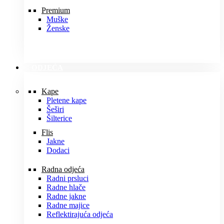
Premium
Muške
Ženske
ODJEĆA
Kape
Pletene kape
Šeširi
Šilterice
Flis
Jakne
Dodaci
Radna odjeća
Radni prsluci
Radne hlače
Radne jakne
Radne majice
Reflektirajuća odjeća