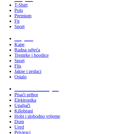
T-Shirt
Polo
Premium
Fit
Sport
Odjeća
Kape
Radna odjeća
Trenirke i hoodice
Sport
Flis
Jakne i prsluci
Ostalo
Promo materijali
Pisaći pribor
Elektronika
Upaljači
Kišobrani
Hobi i slobodno vrijeme
Dom
Ured
Privjesci