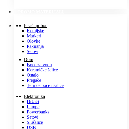
PROMO MATERIJALI
Pisaći pribor
Kemijske
Markeri
Olovke
Pakiranja
Setovi
Dom
Boce za vodu
Keramičke šalice
Ostalo
Pregače
Termos boce i šalice
Elektronika
Držači
Lampe
Powerbanks
Satovi
Slušalice
USB