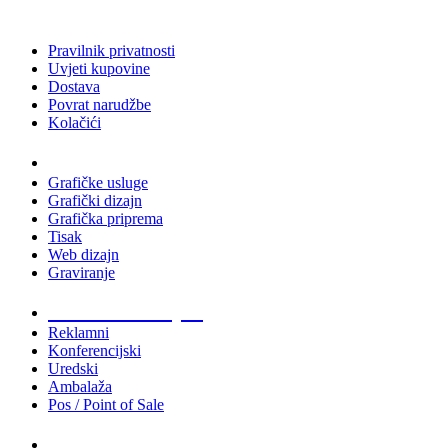
Pravilnik privatnosti
Uvjeti kupovine
Dostava
Povrat narudžbe
Kolačići
Usluge
Grafičke usluge
Grafički dizajn
Grafička priprema
Tisak
Web dizajn
Graviranje
Tiskani materijali
Reklamni
Konferencijski
Uredski
Ambalaža
Pos / Point of Sale
Majice