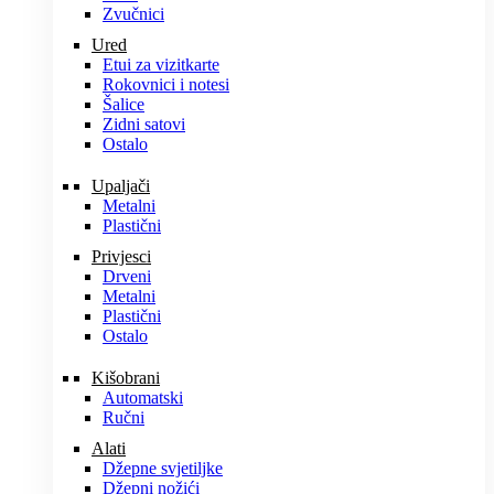
Zvučnici
Ured
Etui za vizitkarte
Rokovnici i notesi
Šalice
Zidni satovi
Ostalo
Upaljači
Metalni
Plastični
Privjesci
Drveni
Metalni
Plastični
Ostalo
Kišobrani
Automatski
Ručni
Alati
Džepne svjetiljke
Džepni nožići