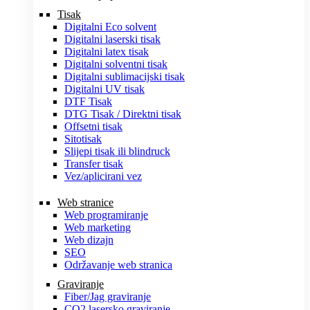
Tisak
Digitalni Eco solvent
Digitalni laserski tisak
Digitalni latex tisak
Digitalni solventni tisak
Digitalni sublimacijski tisak
Digitalni UV tisak
DTF Tisak
DTG Tisak / Direktni tisak
Offsetni tisak
Sitotisak
Slijepi tisak ili blindruck
Transfer tisak
Vez/aplicirani vez
Web stranice
Web programiranje
Web marketing
Web dizajn
SEO
Održavanje web stranica
Graviranje
Fiber/Jag graviranje
CO2 lasersko graviranje