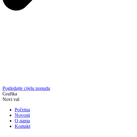
Pogledajte cijelu ponudu
Grafika
Novi val
Početna
Novosti
O nama
Kontakt