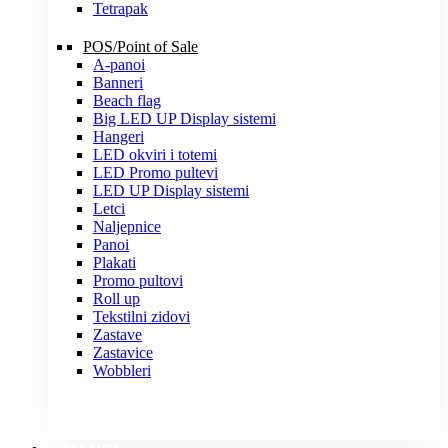
Tetrapak
POS/Point of Sale
A-panoi
Banneri
Beach flag
Big LED UP Display sistemi
Hangeri
LED okviri i totemi
LED Promo pultevi
LED UP Display sistemi
Letci
Naljepnice
Panoi
Plakati
Promo pultovi
Roll up
Tekstilni zidovi
Zastave
Zastavice
Wobbleri