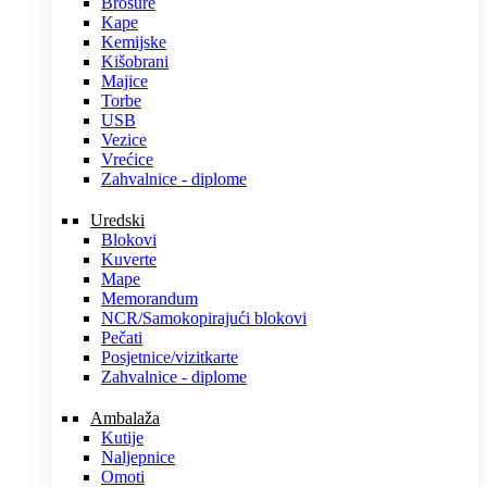
Brošure
Kape
Kemijske
Kišobrani
Majice
Torbe
USB
Vezice
Vrećice
Zahvalnice - diplome
Uredski
Blokovi
Kuverte
Mape
Memorandum
NCR/Samokopirajući blokovi
Pečati
Posjetnice/vizitkarte
Zahvalnice - diplome
Ambalaža
Kutije
Naljepnice
Omoti