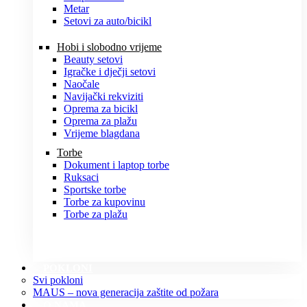
Metar
Setovi za auto/bicikl
Hobi i slobodno vrijeme
Beauty setovi
Igračke i dječji setovi
Naočale
Navijački rekviziti
Oprema za bicikl
Oprema za plažu
Vrijeme blagdana
Torbe
Dokument i laptop torbe
Ruksaci
Sportske torbe
Torbe za kupovinu
Torbe za plažu
POKLONI
Svi pokloni
MAUS – nova generacija zaštite od požara
O NAMA