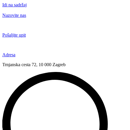
Idi na sadržaj
Nazovite nas
+385 91 6673 789
Pošaljite upit
novival@novival.hr
Adresa
Trnjanska cesta 72, 10 000 Zagreb