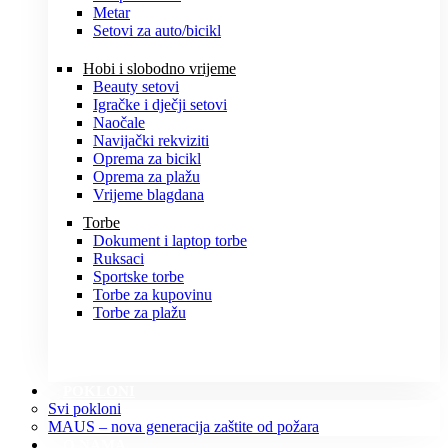
Metar
Setovi za auto/bicikl
Hobi i slobodno vrijeme
Beauty setovi
Igračke i dječji setovi
Naočale
Navijački rekviziti
Oprema za bicikl
Oprema za plažu
Vrijeme blagdana
Torbe
Dokument i laptop torbe
Ruksaci
Sportske torbe
Torbe za kupovinu
Torbe za plažu
POKLONI
Svi pokloni
MAUS – nova generacija zaštite od požara
O NAMA