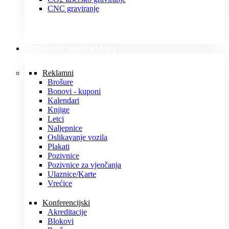
CNC graviranje
TISKANI MATERIJALI
Reklamni
Brošure
Bonovi - kuponi
Kalendari
Knjige
Letci
Naljepnice
Oslikavanje vozila
Plakati
Pozivnice
Pozivnice za vjenčanja
Ulaznice/Karte
Vrećice
Konferencijski
Akreditacije
Blokovi