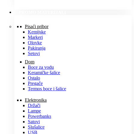
PROMO MATERIJALI
Pisaći pribor
Kemijske
Markeri
Olovke
Pakiranja
Setovi
Dom
Boce za vodu
Keramičke šalice
Ostalo
Pregače
Termos boce i šalice
Elektronika
Držači
Lampe
Powerbanks
Satovi
Slušalice
USB