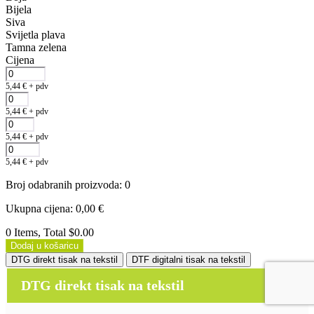
Bijela
Siva
Svijetla plava
Tamna zelena
Cijena
5,44
€
+ pdv
5,44
€
+ pdv
5,44
€
+ pdv
5,44
€
+ pdv
Broj odabranih proizvoda
:
0
Ukupna cijena
:
0,00
€
0 Items, Total $0.00
Dodaj u košaricu
DTG direkt tisak na tekstil
DTF digitalni tisak na tekstil
DTG direkt tisak na tekstil