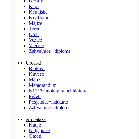
Brošure
Kape
Kemijske
Kišobrani
Majice
Torbe
USB
Vezice
Vrećice
Zahvalnice - diplome
Uredski
Blokovi
Kuverte
Mape
Memorandum
NCR/Samokopirajući blokovi
Pečati
Posjetnice/vizitkarte
Zahvalnice - diplome
Ambalaža
Kutije
Naljepnice
Omoti