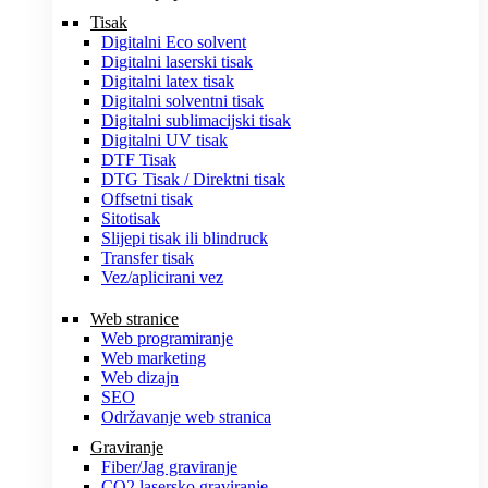
Tisak
Digitalni Eco solvent
Digitalni laserski tisak
Digitalni latex tisak
Digitalni solventni tisak
Digitalni sublimacijski tisak
Digitalni UV tisak
DTF Tisak
DTG Tisak / Direktni tisak
Offsetni tisak
Sitotisak
Slijepi tisak ili blindruck
Transfer tisak
Vez/aplicirani vez
Web stranice
Web programiranje
Web marketing
Web dizajn
SEO
Održavanje web stranica
Graviranje
Fiber/Jag graviranje
CO2 lasersko graviranje