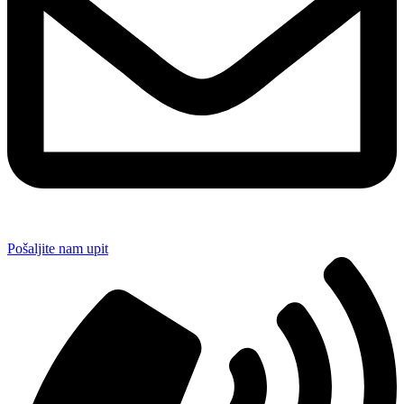
Pošaljite nam upit