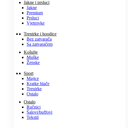
Jakne i prsluci
Jakne
Premium
Prsluci
Vjetrovke
Trenirke i hoodice
Bez zatvarača
Sa zatvaračem
Košulje
Muške
Ženske
Sport
Majice
Kratke hlače
Trenirke
Ostalo
Ostalo
Ručnici
Šalovi/buffovi
Tekstil