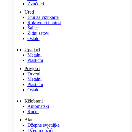
Zvučnici
Ured
Etui za vizitkarte
Rokovnici i notesi
Šalice
Zidni satovi
Ostalo
Upaljači
Metalni
Plastični
Privjesci
Drveni
Metalni
Plastični
Ostalo
Kišobrani
Automatski
Ručni
Alati
Džepne svjetiljke
Džepni nožići