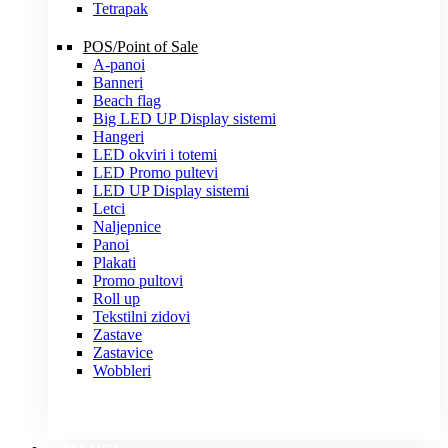
Tetrapak
POS/Point of Sale
A-panoi
Banneri
Beach flag
Big LED UP Display sistemi
Hangeri
LED okviri i totemi
LED Promo pultevi
LED UP Display sistemi
Letci
Naljepnice
Panoi
Plakati
Promo pultovi
Roll up
Tekstilni zidovi
Zastave
Zastavice
Wobbleri