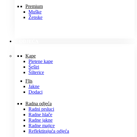
Premium
Muške
Ženske
ODJEĆA
Kape
Pletene kape
Šeširi
Šilterice
Flis
Jakne
Dodaci
Radna odjeća
Radni prsluci
Radne hlače
Radne jakne
Radne majice
Reflektirajuća odjeća