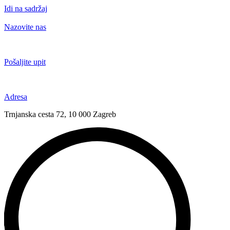
Idi na sadržaj
Nazovite nas
+385 91 6673 789
Pošaljite upit
novival@novival.hr
Adresa
Trnjanska cesta 72, 10 000 Zagreb