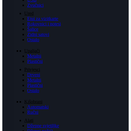
Zvučnici
Ured
Etui za vizitkarte
Rokovnici i notesi
Šalice
Zidni satovi
Ostalo
Upaljači
Metalni
Plastični
Privjesci
Drveni
Metalni
Plastični
Ostalo
Kišobrani
Automatski
Ručni
Alati
Džepne svjetiljke
Džepni nožići