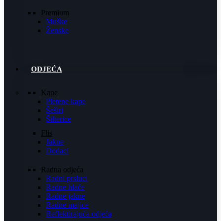
Premium
Muške
Ženske
ODJEĆA
Kape
Pletene kape
Šeširi
Šilterice
Flis
Jakne
Dodaci
Radna odjeća
Radni prsluci
Radne hlače
Radne jakne
Radne majice
Reflektirajuća odjeća