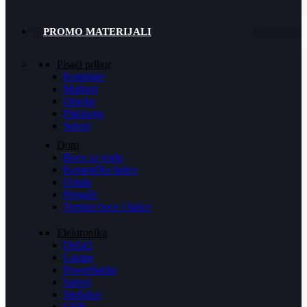
PROMO MATERIJALI
Pisaći pribor
Kemijske
Markeri
Olovke
Pakiranja
Setovi
Dom
Boce za vodu
Keramičke šalice
Ostalo
Pregače
Termos boce i šalice
Elektronika
Držači
Lampe
Powerbanks
Satovi
Slušalice
USB