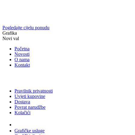
Pogledajte cijelu ponudu
Grafika
Novi val
Početna
Novosti
O nama
Kontakt
Pravilnik privatnosti
Uvjeti kupovine
Dostava
Povrat narudžbe
Kolačići
Usluge
Grafičke usluge