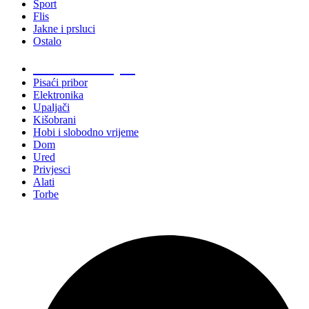
Sport
Flis
Jakne i prsluci
Ostalo
Promo materijali
Pisaći pribor
Elektronika
Upaljači
Kišobrani
Hobi i slobodno vrijeme
Dom
Ured
Privjesci
Alati
Torbe