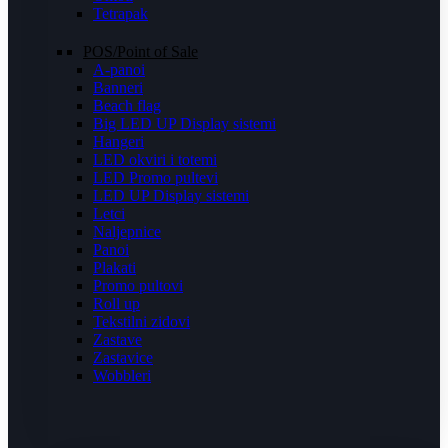
Tetrapak
POS/Point of Sale
A-panoi
Banneri
Beach flag
Big LED UP Display sistemi
Hangeri
LED okviri i totemi
LED Promo pultevi
LED UP Display sistemi
Letci
Naljepnice
Panoi
Plakati
Promo pultovi
Roll up
Tekstilni zidovi
Zastave
Zastavice
Wobbleri