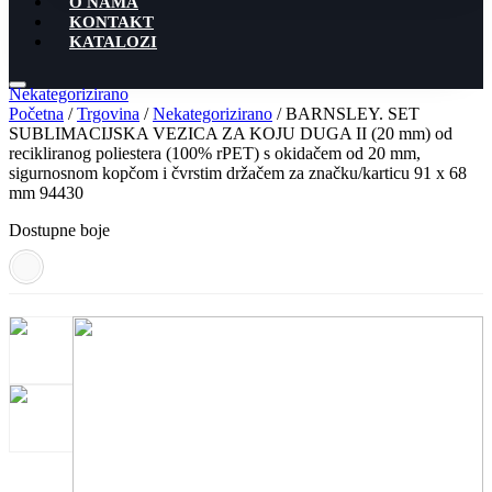
O NAMA
KONTAKT
KATALOZI
Nekategorizirano
Početna
/
Trgovina
/
Nekategorizirano
/ BARNSLEY. SET
SUBLIMACIJSKA VEZICA ZA KOJU DUGA II (20 mm) od
recikliranog poliestera (100% rPET) s okidačem od 20 mm,
sigurnosnom kopčom i čvrstim držačem za značku/karticu 91 x 68
mm 94430
Dostupne boje