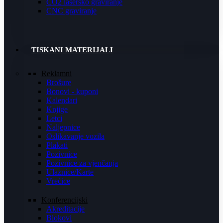
CO2 lasersko graviranje
CNC graviranje
TISKANI MATERIJALI
Reklamni
Brošure
Bonovi - kuponi
Kalendari
Knjige
Letci
Naljepnice
Oslikavanje vozila
Plakati
Pozivnice
Pozivnice za vjenčanja
Ulaznice/Karte
Vrećice
Konferencijski
Akreditacije
Blokovi