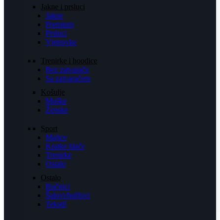
Jakne i prsluci
Jakne
Premium
Prsluci
Vjetrovke
Trenirke i hoodice
Bez zatvarača
Sa zatvaračem
Košulje
Muške
Ženske
Sport
Majice
Kratke hlače
Trenirke
Ostalo
Ostalo
Ručnici
Šalovi/buffovi
Tekstil