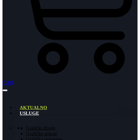
Cart
AKTUALNO
USLUGE
Grafički dizajn
Grafičke usluge
Grafička priprema