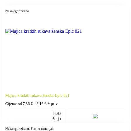
Nekategorizirano
Majica kratkih rukava ženska Epic 821
Raspon
+ pdv
Cijena: od
7,86
€
–
8,16
€
cijena:
od
Lista
7,86 €
želja
do
8,16 €
Nekategorizirano
, Promo materijali