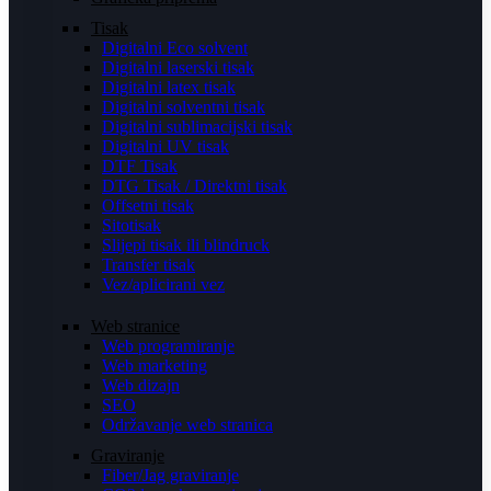
Tisak
Digitalni Eco solvent
Digitalni laserski tisak
Digitalni latex tisak
Digitalni solventni tisak
Digitalni sublimacijski tisak
Digitalni UV tisak
DTF Tisak
DTG Tisak / Direktni tisak
Offsetni tisak
Sitotisak
Slijepi tisak ili blindruck
Transfer tisak
Vez/aplicirani vez
Web stranice
Web programiranje
Web marketing
Web dizajn
SEO
Održavanje web stranica
Graviranje
Fiber/Jag graviranje