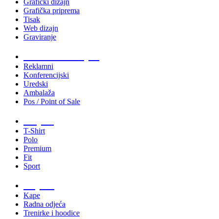
Grafički dizajn
Grafička priprema
Tisak
Web dizajn
Graviranje
Tiskani materijali
Reklamni
Konferencijski
Uredski
Ambalaža
Pos / Point of Sale
Majice
T-Shirt
Polo
Premium
Fit
Sport
Odjeća
Kape
Radna odjeća
Trenirke i hoodice