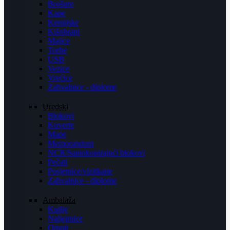
Brošure
Kape
Kemijske
Kišobrani
Majice
Torbe
USB
Vezice
Vrećice
Zahvalnice - diplome
Uredski
Blokovi
Kuverte
Mape
Memorandum
NCR/Samokopirajući blokovi
Pečati
Posjetnice/vizitkarte
Zahvalnice - diplome
Ambalaža
Kutije
Naljepnice
Omoti