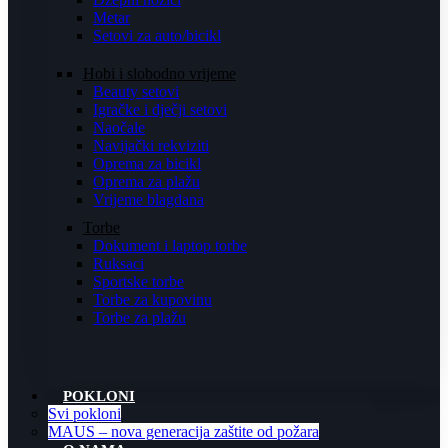
Metar
Setovi za auto/bicikl
Hobi i slobodno vrijeme
Beauty setovi
Igračke i dječji setovi
Naočale
Navijački rekviziti
Oprema za bicikl
Oprema za plažu
Vrijeme blagdana
Torbe
Dokument i laptop torbe
Ruksaci
Sportske torbe
Torbe za kupovinu
Torbe za plažu
POKLONI
Svi pokloni
MAUS – nova generacija zaštite od požara