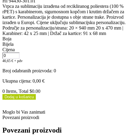
HI 94430-301.01
Vrpca za sublimaciju izrađena od recikliranog poliestera (100 %
rPET) s karabinerom, sigurnosnom kopčom i krutim držačem za
kartice. Personalizacija je dostupna s obje strane trake. Proizvod
izrađen u Europi. Cijene uključuju sublimacijsku personalizaciju.
Područje za personalizaciju/strana: 20 × 940 mm 20 x 470 mm |
Karabiner: 42 x 25 mm | Držač za kartice: 91 x 68 mm
Boja
Bijela
Cijena
46,65
€
+ pdv
Broj odabranih proizvoda
:
0
Ukupna cijena
:
0,00
€
0 Items, Total $0.00
Dodaj u košaricu
Moglo bi Vas zanimati
Povezani proizvodi
Povezani proizvodi