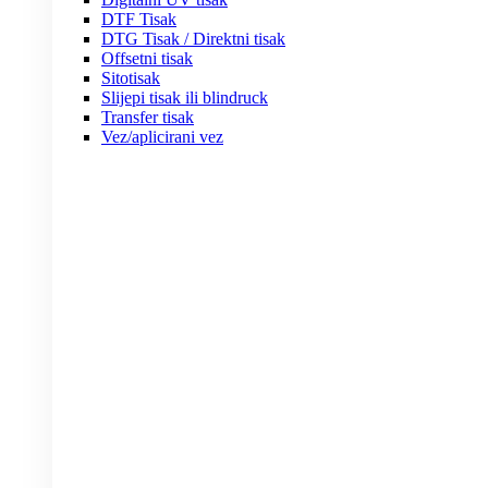
DTF Tisak
DTG Tisak / Direktni tisak
Offsetni tisak
Sitotisak
Slijepi tisak ili blindruck
Transfer tisak
Vez/aplicirani vez