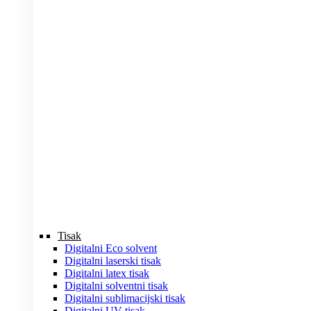
Tisak
Digitalni Eco solvent
Digitalni laserski tisak
Digitalni latex tisak
Digitalni solventni tisak
Digitalni sublimacijski tisak
Digitalni UV tisak