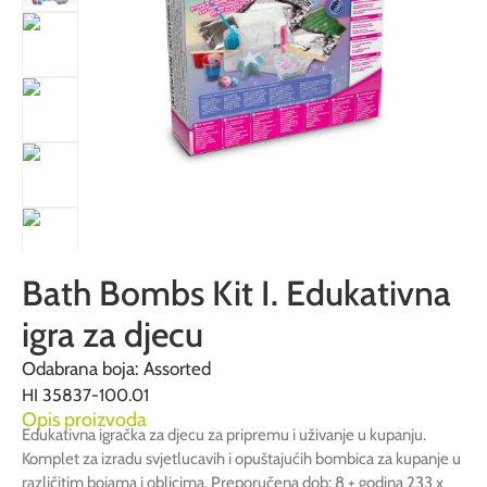
Bath Bombs Kit I. Edukativna
igra za djecu
Odabrana boja: Assorted
HI 35837-100.01
Opis proizvoda
Edukativna igračka za djecu za pripremu i uživanje u kupanju.
Komplet za izradu svjetlucavih i opuštajućih bombica za kupanje u
različitim bojama i oblicima. Preporučena dob: 8 + godina 233 x