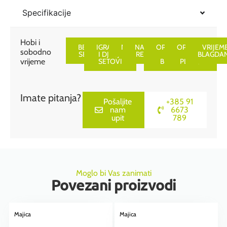
Your
total
Specifikacije
is
0,00 €
Hobi i
BEAUTY
IGRAČKE
NAOČALE
NAVIJAČKI
OPREMA
OPREMA
VRIJEM
sobodno
SETOVI
I DJEČJI
REKVIZITI
ZA
ZA
BLAGDA
vrijeme
SETOVI
BICIKL
PLAŽU
Imate pitanja?
Pošaljite
+385 91
nam
6673
upit
789
Moglo bi Vas zanimati
Povezani proizvodi
Majica
Majica