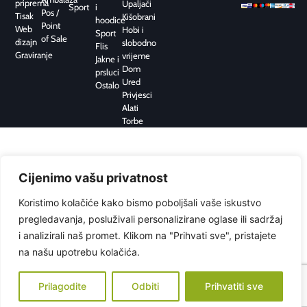
priprema
Upaljači
Sport
i
Pos /
Tisak
Kišobrani
hoodice
Point
Web
Hobi i
Sport
of Sale
dizajn
slobodno
Flis
Graviranje
vrijeme
Jakne i
Dom
prsluci
Ured
Ostalo
Privjesci
Alati
Torbe
Cijenimo vašu privatnost
Koristimo kolačiće kako bismo poboljšali vaše iskustvo
pregledavanja, posluživali personalizirane oglase ili sadržaj
i analizirali naš promet. Klikom na "Prihvati sve", pristajete
na našu upotrebu kolačića.
Prilagodite
Odbiti
Prihvatiti sve