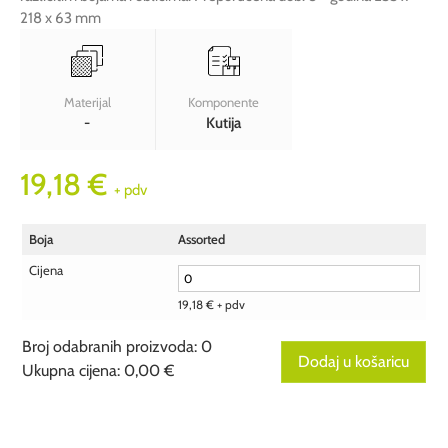
218 x 63 mm
Materijal
Komponente
-
Kutija
19,18
€
+ pdv
Boja
Assorted
Cijena
19,18
€
+ pdv
Broj odabranih proizvoda
:
0
Dodaj u košaricu
Ukupna cijena
:
0,00 €
0
Broj
odabranih
proizvoda.