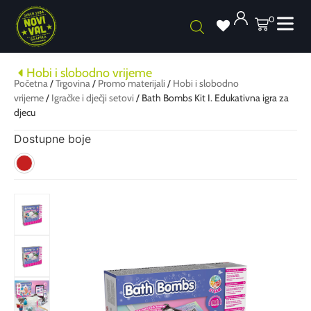
0
Hobi i slobodno vrijeme
Početna
/
Trgovina
/
Promo materijali
/
Hobi i slobodno
vrijeme
/
Igračke i dječji setovi
/ Bath Bombs Kit I. Edukativna igra za
djecu
Dostupne boje