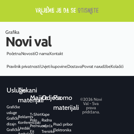
Grafika
Novi val
Početna
Novosti
O nama
Kontakt
Pravilnik privatnosti
Uvjeti kupovine
Dostava
Povrat narudžbe
Kolačići
Usluge
Tiskani
Majice
Odjeća
Promo
materijali
©2026 Novi
Val - Sva
materijali
Grafičke
prava
pridržana.
usluge
T-Shirt
Kape
Reklamni
Grafički
Polo
Radna
Konferencijski
dizajn
Pisaći pribor
Premium
odjeća
Uredski
Grafička
Elektronika
Fit
Trenirke
Ambalaža