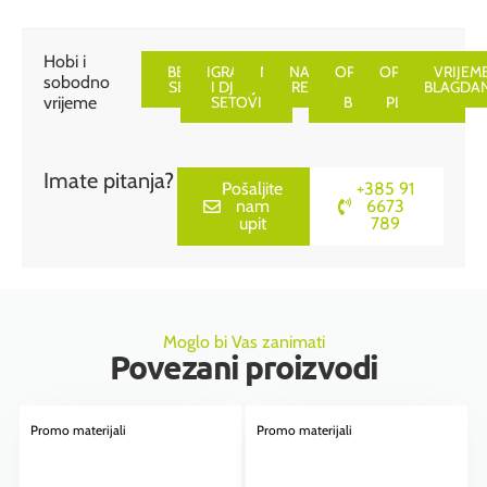
Hobi i
BEAUTY
IGRAČKE
NAOČALE
NAVIJAČKI
OPREMA
OPREMA
VRIJEM
sobodno
SETOVI
I DJEČJI
REKVIZITI
ZA
ZA
BLAGDA
vrijeme
SETOVI
BICIKL
PLAŽU
Imate pitanja?
Pošaljite
+385 91
nam
6673
upit
789
Moglo bi Vas zanimati
Povezani proizvodi
Promo materijali
Promo materijali