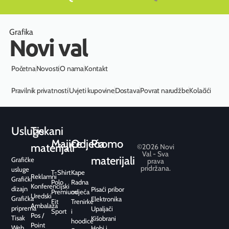
Grafika
Novi val
Početna
Novosti
O nama
Kontakt
Pravilnik privatnosti
Uvjeti kupovine
Dostava
Povrat narudžbe
Kolačići
Usluge
Tiskani
Majice
Odjeća
Promo
materijali
©2026 Novi
Val - Sva
materijali
Grafičke
prava
pridržana.
usluge
T-Shirt
Kape
Reklamni
Grafički
Polo
Radna
Konferencijski
dizajn
Pisaći pribor
Premium
odjeća
Uredski
Grafička
Elektronika
Fit
Trenirke
Ambalaža
priprema
Upaljači
Sport
i
Pos /
Tisak
Kišobrani
hoodice
Point
Web
Hobi i