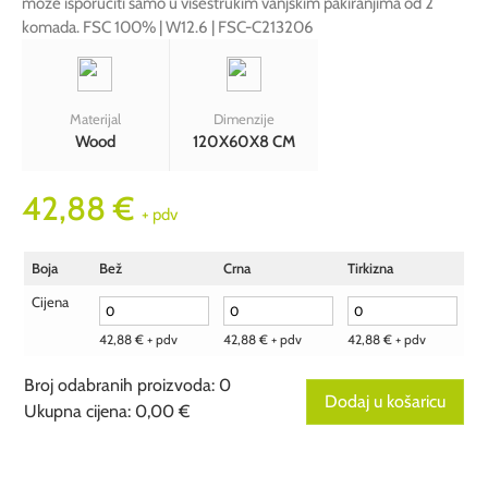
može isporučiti samo u višestrukim vanjskim pakiranjima od 2
komada. FSC 100% | W12.6 | FSC-C213206
Materijal
Dimenzije
Wood
120X60X8 CM
42,88
€
+ pdv
Boja
Bež
Crna
Tirkizna
Cijena
42,88
€
+ pdv
42,88
€
+ pdv
42,88
€
+ pdv
Broj odabranih proizvoda
:
0
Dodaj u košaricu
Ukupna cijena
:
0,00 €
0
Broj
odabranih
proizvoda.