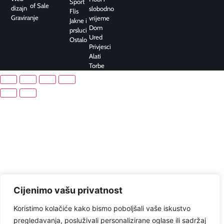
Sport
of Sale
dizajn
slobodno
Flis
Graviranje
vrijeme
Jakne i
Dom
prsluci
Ured
Ostalo
Privjesci
Alati
Torbe
Cijenimo vašu privatnost
Koristimo kolačiće kako bismo poboljšali vaše iskustvo
pregledavanja, posluživali personalizirane oglase ili sadržaj