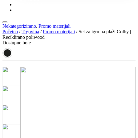
KONTAKT
KATALOZI
Nekategorizirano
,
Promo materijali
Početna
/
Trgovina
/
Promo materijali
/ Set za igru na plaži Colby |
Reciklirano poliwood
Dostupne boje