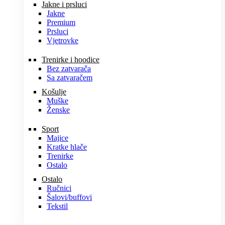
Jakne i prsluci
Jakne
Premium
Prsluci
Vjetrovke
Trenirke i hoodice
Bez zatvarača
Sa zatvaračem
Košulje
Muške
Ženske
Sport
Majice
Kratke hlače
Trenirke
Ostalo
Ostalo
Ručnici
Šalovi/buffovi
Tekstil