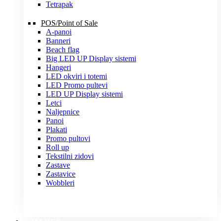
Tetrapak
POS/Point of Sale
A-panoi
Banneri
Beach flag
Big LED UP Display sistemi
Hangeri
LED okviri i totemi
LED Promo pultevi
LED UP Display sistemi
Letci
Naljepnice
Panoi
Plakati
Promo pultovi
Roll up
Tekstilni zidovi
Zastave
Zastavice
Wobbleri