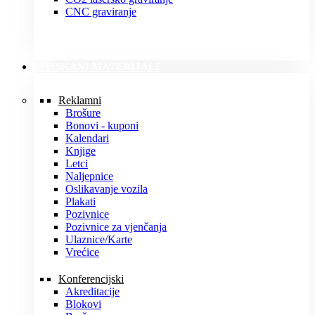
CNC graviranje
TISKANI MATERIJALI
Reklamni
Brošure
Bonovi - kuponi
Kalendari
Knjige
Letci
Naljepnice
Oslikavanje vozila
Plakati
Pozivnice
Pozivnice za vjenčanja
Ulaznice/Karte
Vrećice
Konferencijski
Akreditacije
Blokovi