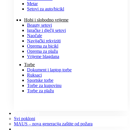
Metar
Setovi za auto/bicikl
Hobi i slobodno vrijeme
Beauty setovi
Igračke i dječji setovi
Naočale
Navijački rekviziti
Oprema za bicikl
Oprema za plažu
Vrijeme blagdana
Torbe
Dokument i laptop torbe
Ruksaci
Sportske torbe
Torbe za kupovinu
Torbe za plažu
POKLONI
Svi pokloni
MAUS – nova generacija zaštite od požara
O NAMA