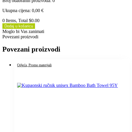
Broj odabranih proizvoda
:
0
Ukupna cijena
:
0,00
€
0 Items, Total $0.00
Dodaj u košaricu
Moglo bi Vas zanimati
Povezani proizvodi
Povezani proizvodi
Odjeća
, Promo materijali