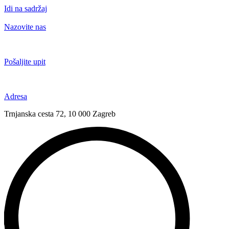
Idi na sadržaj
Nazovite nas
+385 91 6673 789
Pošaljite upit
novival@novival.hr
Adresa
Trnjanska cesta 72, 10 000 Zagreb