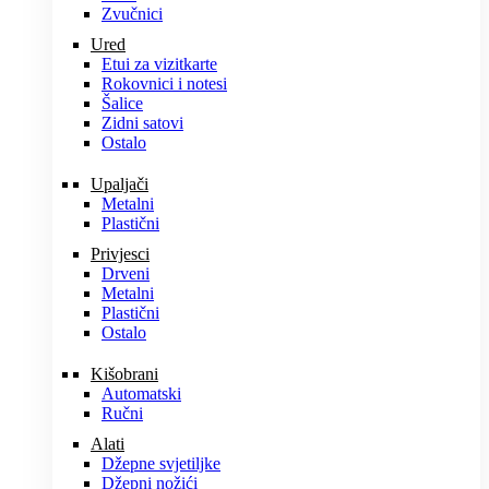
Zvučnici
Ured
Etui za vizitkarte
Rokovnici i notesi
Šalice
Zidni satovi
Ostalo
Upaljači
Metalni
Plastični
Privjesci
Drveni
Metalni
Plastični
Ostalo
Kišobrani
Automatski
Ručni
Alati
Džepne svjetiljke
Džepni nožići