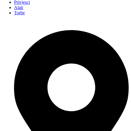
Privjesci
Alati
Torbe