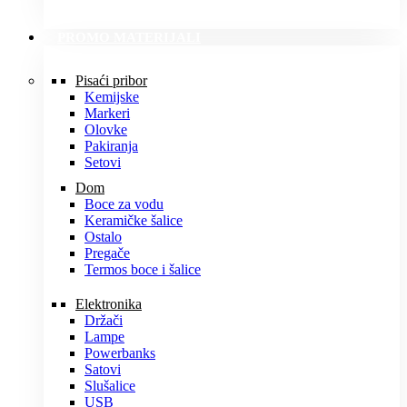
PROMO MATERIJALI
Pisaći pribor
Kemijske
Markeri
Olovke
Pakiranja
Setovi
Dom
Boce za vodu
Keramičke šalice
Ostalo
Pregače
Termos boce i šalice
Elektronika
Držači
Lampe
Powerbanks
Satovi
Slušalice
USB