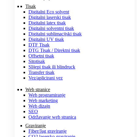
Tisak
Digitalni Eco solvent
Digitalni laserski tisak
Digitalni latex tisak
Digitalni solventni tisak
Digitalni sublimacijski tisak
Digitalni UV tisak
DTF Tisak
DTG Tisak / Direktni tisak
Offsetni tisak
Sitotisak
Slijepi tisak ili blindruck
Transfer tisak
Vez/aplicirani vez
Web stranice
Web programiranje
Web marketing
Web dizajn
SEO
Održavanje web stranica
Graviranje
Fiber/Jag graviranje
CO2 lasersko graviranje