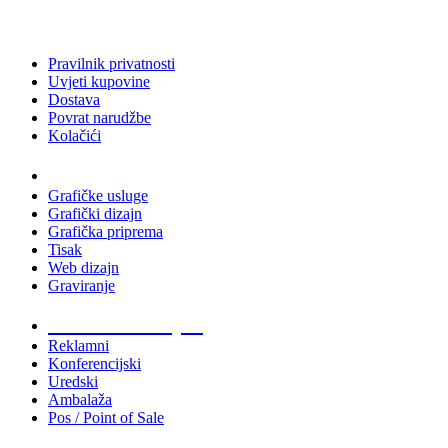
Pravilnik privatnosti
Uvjeti kupovine
Dostava
Povrat narudžbe
Kolačići
Usluge
Grafičke usluge
Grafički dizajn
Grafička priprema
Tisak
Web dizajn
Graviranje
Tiskani materijali
Reklamni
Konferencijski
Uredski
Ambalaža
Pos / Point of Sale