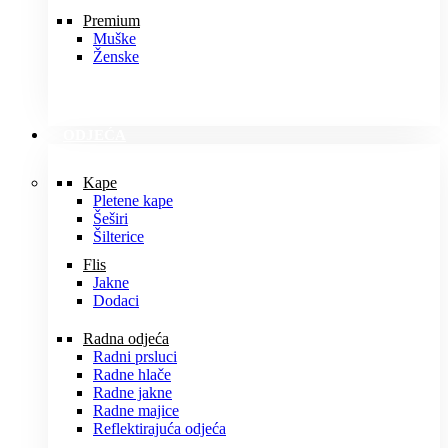
Premium
Muške
Ženske
ODJEĆA
Kape
Pletene kape
Šeširi
Šilterice
Flis
Jakne
Dodaci
Radna odjeća
Radni prsluci
Radne hlače
Radne jakne
Radne majice
Reflektirajuća odjeća