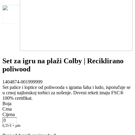
Set za igru na plaži Colby | Reciklirano
poliwood
1404874-001999999
Set palice i loptice od poliwooda s igrama šaha i ludo, isporučuje se
u crnoj najlonskoj torbici za nošenje. Drveni reketi imaju FSC®
100% certifikat.
Boja
Crna
Cijena
6,35
€
+ pdv