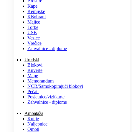
Brošure
Kape
Kemijske
Kišobrani
Majice
Torbe
USB
Vezice
Vrećice
Zahvalnice - diplome
Uredski
Blokovi
Kuverte
Mape
Memorandum
NCR/Samokopirajući blokovi
Pečati
Posjetnice/vizitkarte
Zahvalnice - diplome
Ambalaža
Kutije
Naljepnice
Omoti