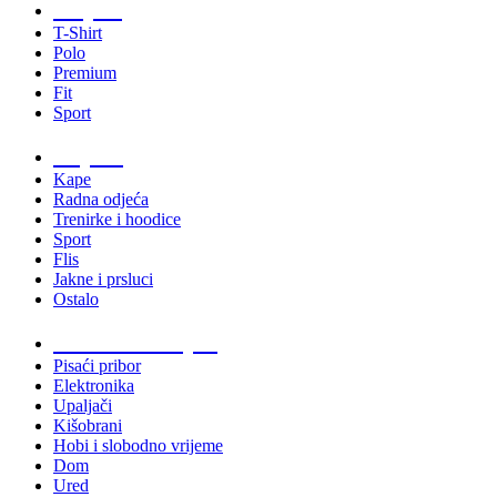
Majice
T-Shirt
Polo
Premium
Fit
Sport
Odjeća
Kape
Radna odjeća
Trenirke i hoodice
Sport
Flis
Jakne i prsluci
Ostalo
Promo materijali
Pisaći pribor
Elektronika
Upaljači
Kišobrani
Hobi i slobodno vrijeme
Dom
Ured