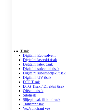
Tisak
Digitalni Eco solvent
Digitalni laserski tisak
Digitalni latex tisak
Digitalni solventni tisak
Digitalni sublimacijski tisak
Digitalni UV tisak
DTF Tisak
DTG Tisak / Direktni tisak
Offsetni tisak
Sitotisak
Slijepi tisak ili blindruck
Transfer tisak
Vez/aplicirani vez