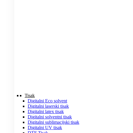
Tisak
Digitalni Eco solvent
Digitalni laserski tisak
Digitalni latex tisak
Digitalni solventni tisak
Digitalni sublimacijski tisak
Digitalni UV tisak
DTF Tisak