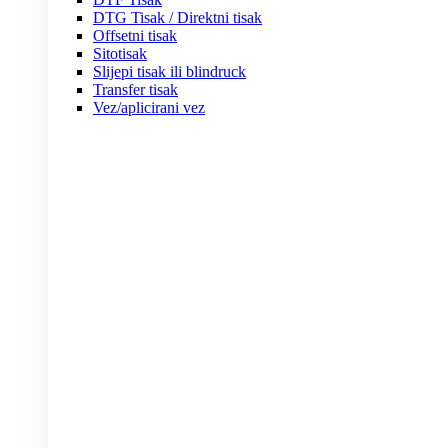
DTG Tisak / Direktni tisak
Offsetni tisak
Sitotisak
Slijepi tisak ili blindruck
Transfer tisak
Vez/aplicirani vez