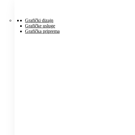
Idi
na
sadržaj
Grafički dizajn
Grafičke usluge
Grafička priprema