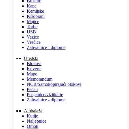
Brošure
Kape
Kemijske
Kišobrani
Majice
Torbe
USB
Vezice
Vrećice
Zahvalnice - diplome
Uredski
Blokovi
Kuverte
Mape
Memorandum
NCR/Samokopirajući blokovi
Pečati
Posjetnice/vizitkarte
Zahvalnice - diplome
Ambalaža
Kutije
Naljepnice
Omoti