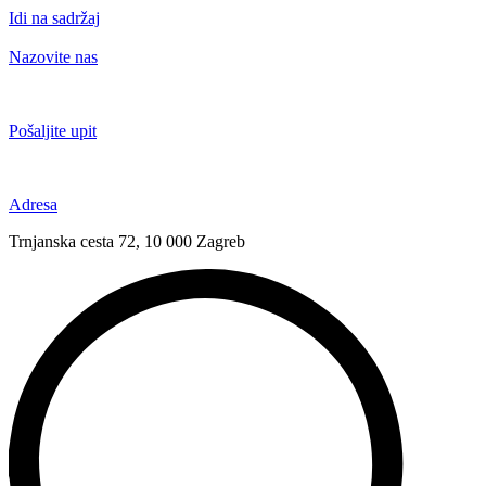
Idi na sadržaj
Nazovite nas
+385 91 6673 789
Pošaljite upit
novival@novival.hr
Adresa
Trnjanska cesta 72, 10 000 Zagreb