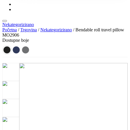
KONTAKT
KATALOZI
Nekategorizirano
Početna
/
Trgovina
/
Nekategorizirano
/ Bendable roll travel pillow
MO2906
Dostupne boje