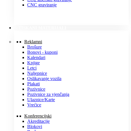
CNC graviranje
TISKANI MATERIJALI
Reklamni
Brošure
Bonovi - kuponi
Kalendari
Knjige
Letci
Naljepnice
Oslikavanje vozila
Plakati
Pozivnice
Pozivnice za vjenčanja
Ulaznice/Karte
Vrećice
Konferencijski
Akreditacije
Blokovi