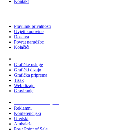
Kontakt
Pravilnik privatnosti
Uvjeti kupovine
Dostava
Povrat narudžbe
Kolačići
Usluge
Grafičke usluge
Grafički dizajn
Grafička priprema
Tisak
Web dizajn
Graviranje
Tiskani materijali
Reklamni
Konferencijski
Uredski
Ambalaža
Pos / Point of Sale