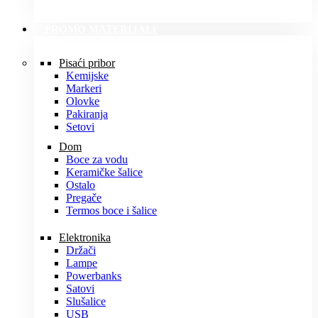
PROMO MATERIJALI
Pisaći pribor
Kemijske
Markeri
Olovke
Pakiranja
Setovi
Dom
Boce za vodu
Keramičke šalice
Ostalo
Pregače
Termos boce i šalice
Elektronika
Držači
Lampe
Powerbanks
Satovi
Slušalice
USB