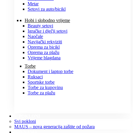
Metar
Setovi za auto/bicikl
Hobi i slobodno vrijeme
Beauty setovi
Igračke i dječji setovi
Naočale
Navijački rekviziti
Oprema za bicikl
Oprema za plažu
Vrijeme blagdana
Torbe
Dokument i laptop torbe
Ruksaci
Sportske torbe
Torbe za kupovinu
Torbe za plažu
POKLONI
Svi pokloni
MAUS – nova generacija zaštite od požara
O NAMA