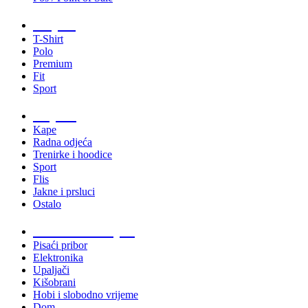
Majice
T-Shirt
Polo
Premium
Fit
Sport
Odjeća
Kape
Radna odjeća
Trenirke i hoodice
Sport
Flis
Jakne i prsluci
Ostalo
Promo materijali
Pisaći pribor
Elektronika
Upaljači
Kišobrani
Hobi i slobodno vrijeme
Dom