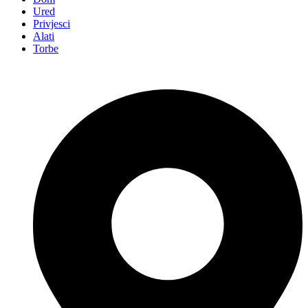
Ured
Privjesci
Alati
Torbe