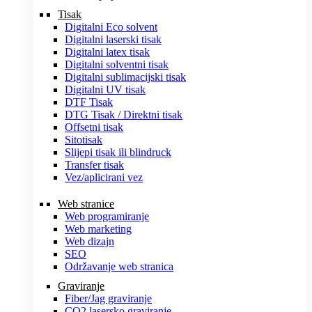
Tisak
Digitalni Eco solvent
Digitalni laserski tisak
Digitalni latex tisak
Digitalni solventni tisak
Digitalni sublimacijski tisak
Digitalni UV tisak
DTF Tisak
DTG Tisak / Direktni tisak
Offsetni tisak
Sitotisak
Slijepi tisak ili blindruck
Transfer tisak
Vez/aplicirani vez
Web stranice
Web programiranje
Web marketing
Web dizajn
SEO
Održavanje web stranica
Graviranje
Fiber/Jag graviranje
CO2 lasersko graviranje