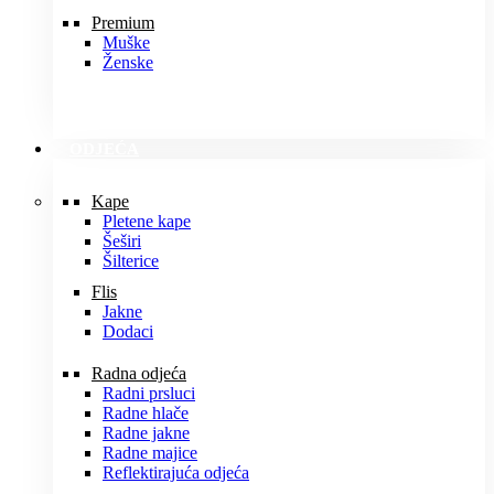
Premium
Muške
Ženske
ODJEĆA
Kape
Pletene kape
Šeširi
Šilterice
Flis
Jakne
Dodaci
Radna odjeća
Radni prsluci
Radne hlače
Radne jakne
Radne majice
Reflektirajuća odjeća