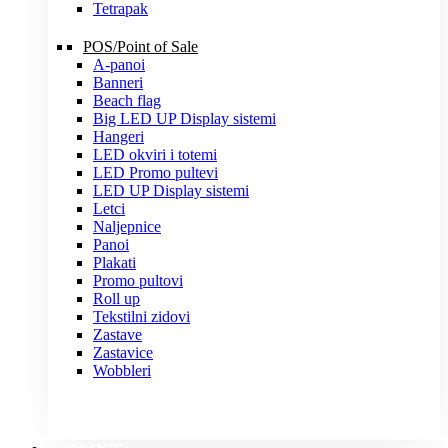
Tetrapak
POS/Point of Sale
A-panoi
Banneri
Beach flag
Big LED UP Display sistemi
Hangeri
LED okviri i totemi
LED Promo pultevi
LED UP Display sistemi
Letci
Naljepnice
Panoi
Plakati
Promo pultovi
Roll up
Tekstilni zidovi
Zastave
Zastavice
Wobbleri