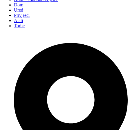
Dom
Ured
Privjesci
Alati
Torbe