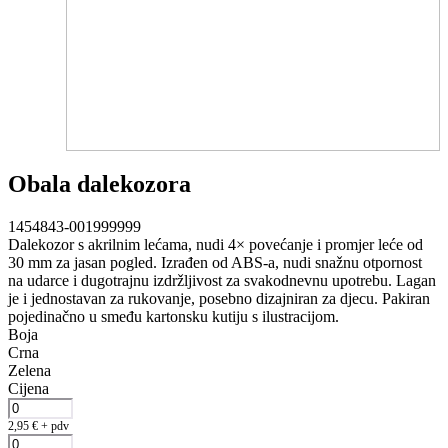
Obala dalekozora
1454843-001999999
Dalekozor s akrilnim lećama, nudi 4× povećanje i promjer leće od
30 mm za jasan pogled. Izrađen od ABS-a, nudi snažnu otpornost
na udarce i dugotrajnu izdržljivost za svakodnevnu upotrebu. Lagan
je i jednostavan za rukovanje, posebno dizajniran za djecu. Pakiran
pojedinačno u smeđu kartonsku kutiju s ilustracijom.
Boja
Crna
Zelena
Cijena
2,95
€
+ pdv