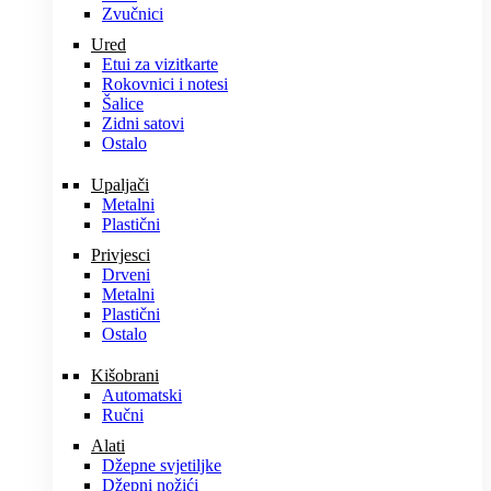
Zvučnici
Ured
Etui za vizitkarte
Rokovnici i notesi
Šalice
Zidni satovi
Ostalo
Upaljači
Metalni
Plastični
Privjesci
Drveni
Metalni
Plastični
Ostalo
Kišobrani
Automatski
Ručni
Alati
Džepne svjetiljke
Džepni nožići