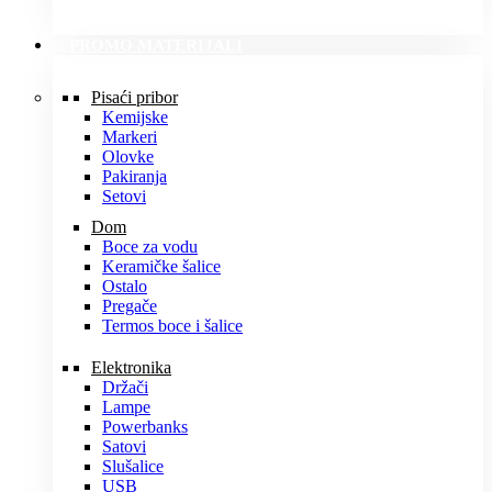
PROMO MATERIJALI
Pisaći pribor
Kemijske
Markeri
Olovke
Pakiranja
Setovi
Dom
Boce za vodu
Keramičke šalice
Ostalo
Pregače
Termos boce i šalice
Elektronika
Držači
Lampe
Powerbanks
Satovi
Slušalice
USB