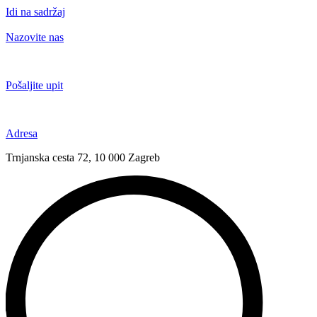
Idi na sadržaj
Nazovite nas
+385 91 6673 789
Pošaljite upit
novival@novival.hr
Adresa
Trnjanska cesta 72, 10 000 Zagreb