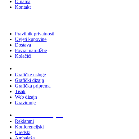
O nama
Kontakt
Pravilnik privatnosti
Uvjeti kupovine
Dostava
Povrat narudžbe
Kolačići
Usluge
Grafičke usluge
Grafički dizajn
Grafička priprema
Tisak
Web dizajn
Graviranje
Tiskani materijali
Reklamni
Konferencijski
Uredski
Ambalaža