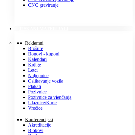
CNC graviranje
TISKANI MATERIJALI
Reklamni
Brošure
Bonovi - kuponi
Kalendari
Knjige
Letci
Naljepnice
Oslikavanje vozila
Plakati
Pozivnice
Pozivnice za vjenčanja
Ulaznice/Karte
Vrećice
Konferencijski
Akreditacije
Blokovi