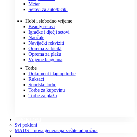
Metar
Setovi za auto/bicikl
Hobi i slobodno vrijeme
Beauty setovi
Igračke i dječji setovi
Naočale
Navijački rekviziti
Oprema za bicikl
Oprema za plažu
Vrijeme blagdana
Torbe
Dokument i laptop torbe
Ruksaci
Sportske torbe
Torbe za kupovinu
Torbe za plažu
POKLONI
Svi pokloni
MAUS – nova generacija zaštite od požara
O NAMA