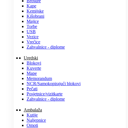
Brošure
Kape
Kemijske
Kišobrani
Majice
Torbe
USB
Vezice
Vrećice
Zahvalnice - diplome
Uredski
Blokovi
Kuverte
Mape
Memorandum
NCR/Samokopirajući blokovi
Pečati
Posjetnice/vizitkarte
Zahvalnice - diplome
Ambalaža
Kutije
Naljepnice
Omoti