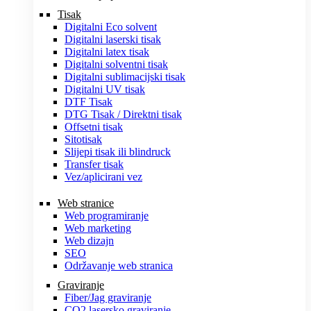
Tisak
Digitalni Eco solvent
Digitalni laserski tisak
Digitalni latex tisak
Digitalni solventni tisak
Digitalni sublimacijski tisak
Digitalni UV tisak
DTF Tisak
DTG Tisak / Direktni tisak
Offsetni tisak
Sitotisak
Slijepi tisak ili blindruck
Transfer tisak
Vez/aplicirani vez
Web stranice
Web programiranje
Web marketing
Web dizajn
SEO
Održavanje web stranica
Graviranje
Fiber/Jag graviranje
CO2 lasersko graviranje