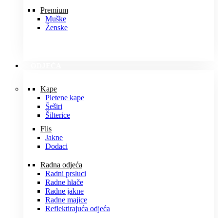
Premium
Muške
Ženske
ODJEĆA
Kape
Pletene kape
Šeširi
Šilterice
Flis
Jakne
Dodaci
Radna odjeća
Radni prsluci
Radne hlače
Radne jakne
Radne majice
Reflektirajuća odjeća