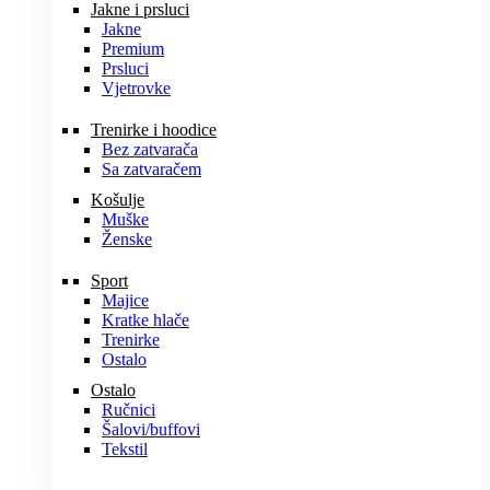
Jakne i prsluci
Jakne
Premium
Prsluci
Vjetrovke
Trenirke i hoodice
Bez zatvarača
Sa zatvaračem
Košulje
Muške
Ženske
Sport
Majice
Kratke hlače
Trenirke
Ostalo
Ostalo
Ručnici
Šalovi/buffovi
Tekstil