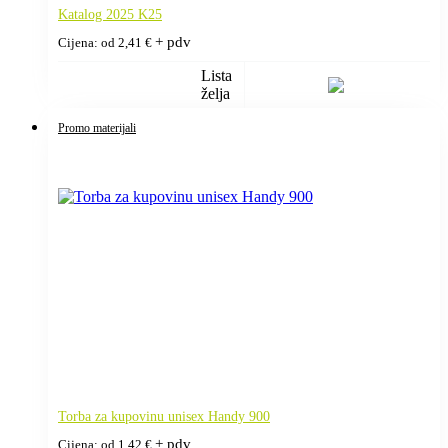
Katalog 2025 K25
+ pdv
Cijena: od
2,41
€
Lista
želja
Promo materijali
Torba za kupovinu unisex Handy 900
+ pdv
Cijena: od
1,42
€