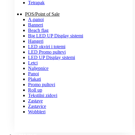
Tetrapak
POS/Point of Sale
A-panoi
Banneri
Beach flag
Big LED UP Display sistemi
Hangeri
LED okviri i totemi
LED Promo pultevi
LED UP Display sistemi
Letci
Naljepnice
Panoi
Plakati
Promo pultovi
Roll up
Tekstilni zidovi
Zastave
Zastavice
Wobbleri