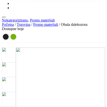
KONTAKT
KATALOZI
Nekategorizirano
,
Promo materijali
Početna
/
Trgovina
/
Promo materijali
/ Obala dalekozora
Dostupne boje