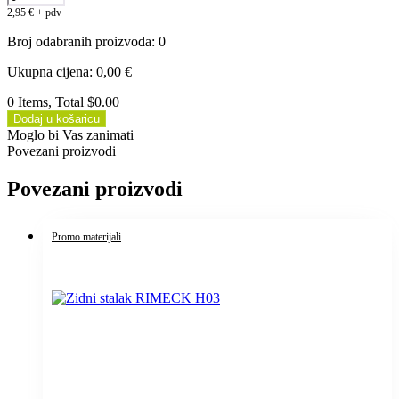
2,95
€
+ pdv
Broj odabranih proizvoda
:
0
Ukupna cijena
:
0,00
€
0 Items, Total $0.00
Dodaj u košaricu
Moglo bi Vas zanimati
Povezani proizvodi
Povezani proizvodi
Promo materijali