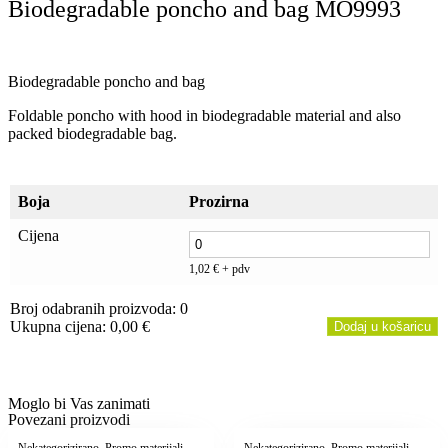
Biodegradable poncho and bag MO9993
Biodegradable poncho and bag
Foldable poncho with hood in biodegradable material and also
packed biodegradable bag.
Boja
Prozirna
Cijena
1,02
€
+ pdv
Broj odabranih proizvoda
:
0
Ukupna cijena
:
0,00
€
Dodaj u košaricu
0
Items,
Total
$0.00
Moglo bi Vas zanimati
Povezani proizvodi