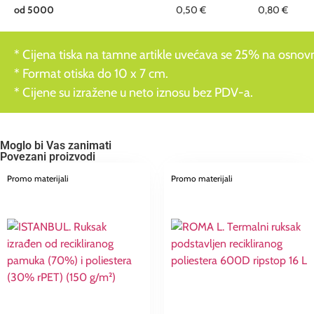
od 5000
0,50 €
0,80 €
* Cijena tiska na tamne artikle uvećava se 25% na osnovnu
* Format otiska do 10 x 7 cm.
* Cijene su izražene u neto iznosu bez PDV-a.
Moglo bi Vas zanimati
Povezani proizvodi
Promo materijali
Promo materijali