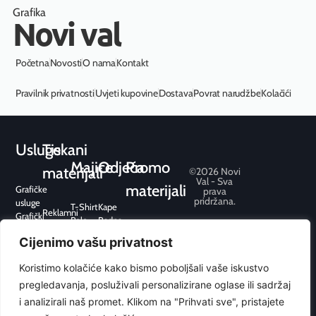
Grafika
Novi val
Početna
Novosti
O nama
Kontakt
Pravilnik privatnosti
Uvjeti kupovine
Dostava
Povrat narudžbe
Kolačići
Usluge
Tiskani
Majice
Odjeća
Promo
materijali
©2026 Novi
Val - Sva
materijali
Grafičke
prava
pridržana.
usluge
T-Shirt
Kape
Reklamni
Grafički
Polo
Radna
Konferencijski
dizajn
Pisaći pribor
Premium
odjeća
Uredski
Cijenimo vašu privatnost
Grafička
Elektronika
Fit
Trenirke
Ambalaža
priprema
Upaljači
Sport
i
Pos /
Koristimo kolačiće kako bismo poboljšali vaše iskustvo
Tisak
Kišobrani
hoodice
Point
Web
Hobi i
pregledavanja, posluživali personalizirane oglase ili sadržaj
Sport
of Sale
dizajn
slobodno
Flis
i analizirali naš promet. Klikom na "Prihvati sve", pristajete
Graviranje
vrijeme
Jakne i