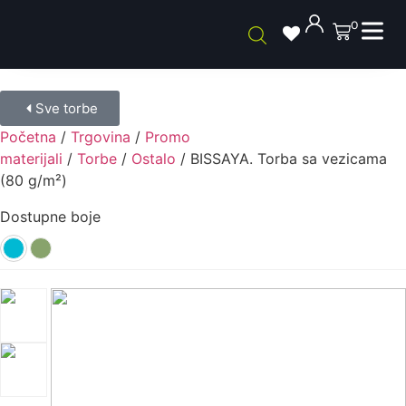
0
Sve torbe
Početna
/
Trgovina
/
Promo
materijali
/
Torbe
/
Ostalo
/ BISSAYA. Torba sa vezicama
(80 g/m²)
Dostupne boje