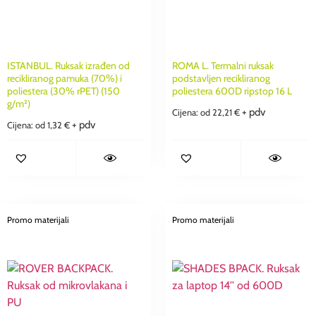
ISTANBUL. Ruksak izrađen od
ROMA L. Termalni ruksak
recikliranog pamuka (70%) i
podstavljen recikliranog
poliestera (30% rPET) (150
poliestera 600D ripstop 16 L
g/m²)
+ pdv
Cijena: od
22,21
€
+ pdv
Cijena: od
1,32
€
Promo materijali
Promo materijali