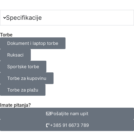
odabranih
proizvoda.
Your
total
Specifikacije
is
0,00 €
Torbe
Dokument i laptop torbe
Ruksaci
Sportske torbe
Torbe za kupovinu
Torbe za plažu
Imate pitanja?
Pošaljite nam upit
+385 91 6673 789