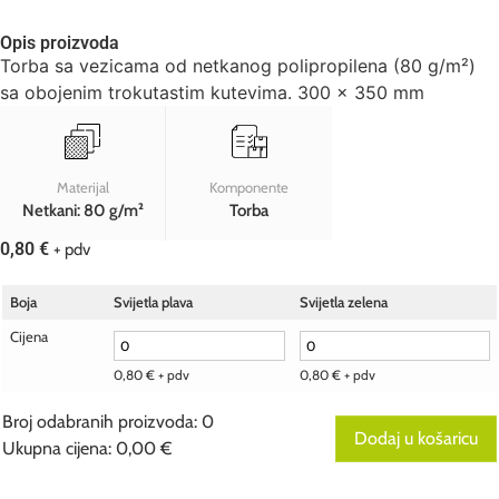
Opis proizvoda
Torba sa vezicama od netkanog polipropilena (80 g/m²)
sa obojenim trokutastim kutevima. 300 x 350 mm
Materijal
Komponente
Netkani: 80 g/m²
Torba
0,80
€
+ pdv
Boja
Svijetla plava
Svijetla zelena
Cijena
0,80
€
+ pdv
0,80
€
+ pdv
Broj odabranih proizvoda
:
0
Dodaj u košaricu
Ukupna cijena
:
0,00 €
0
Broj