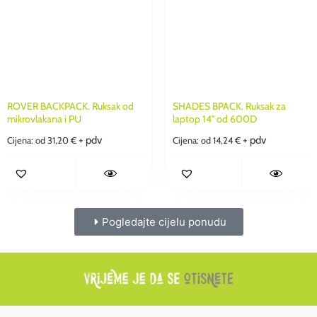
ROVER BACKPACK. Ruksak od
SHADES BPACK. Ruksak za
mikrovlakana i PU
laptop 14'' od 600D
+ pdv
+ pdv
Cijena: od
31,20
€
Cijena: od
14,24
€
Pogledajte cijelu ponudu