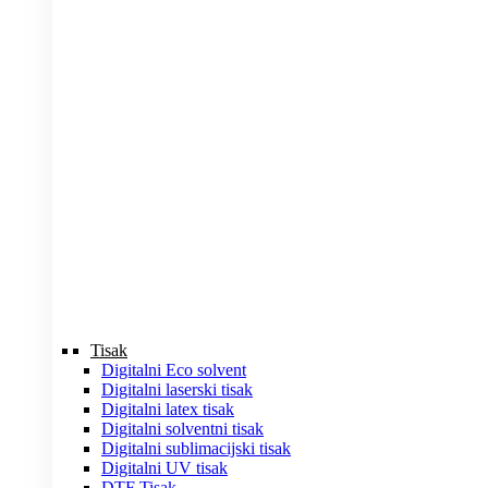
Tisak
Digitalni Eco solvent
Digitalni laserski tisak
Digitalni latex tisak
Digitalni solventni tisak
Digitalni sublimacijski tisak
Digitalni UV tisak
DTF Tisak