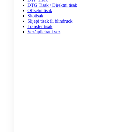
DTG Tisak / Direktni tisak
Offsetni tisak
Sitotisak
Slijepi tisak ili blindruck
Transfer tisak
Vez/aplicirani vez