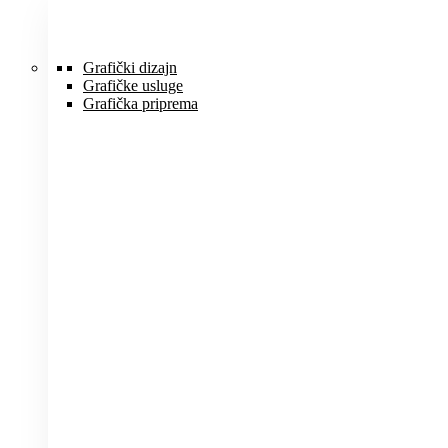
Idi
na
sadržaj
Grafički dizajn
Grafičke usluge
Grafička priprema