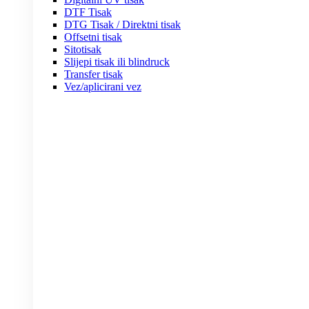
DTF Tisak
DTG Tisak / Direktni tisak
Offsetni tisak
Sitotisak
Slijepi tisak ili blindruck
Transfer tisak
Vez/aplicirani vez