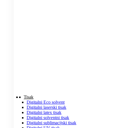
Tisak
Digitalni Eco solvent
Digitalni laserski tisak
Digitalni latex tisak
Digitalni solventni tisak
Digitalni sublimacijski tisak
Digitalni UV tisak