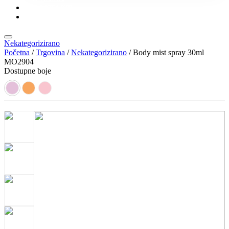
KONTAKT
KATALOZI
Nekategorizirano
Početna
/
Trgovina
/
Nekategorizirano
/ Body mist spray 30ml
MO2904
Dostupne boje