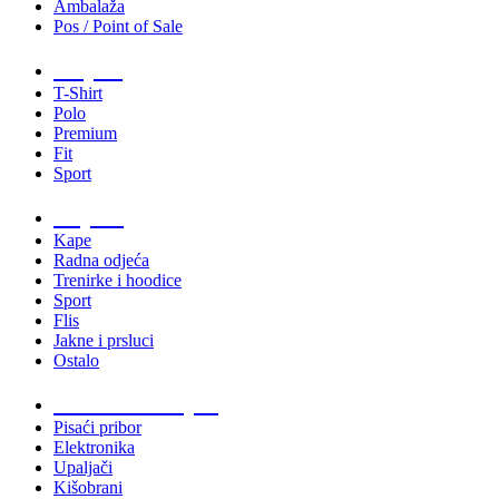
Ambalaža
Pos / Point of Sale
Majice
T-Shirt
Polo
Premium
Fit
Sport
Odjeća
Kape
Radna odjeća
Trenirke i hoodice
Sport
Flis
Jakne i prsluci
Ostalo
Promo materijali
Pisaći pribor
Elektronika
Upaljači
Kišobrani