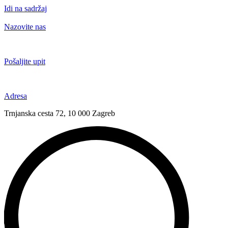
Idi na sadržaj
Nazovite nas
+385 91 6673 789
Pošaljite upit
novival@novival.hr
Adresa
Trnjanska cesta 72, 10 000 Zagreb