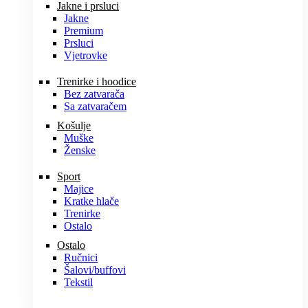
Jakne i prsluci
Jakne
Premium
Prsluci
Vjetrovke
Trenirke i hoodice
Bez zatvarača
Sa zatvaračem
Košulje
Muške
Ženske
Sport
Majice
Kratke hlače
Trenirke
Ostalo
Ostalo
Ručnici
Šalovi/buffovi
Tekstil