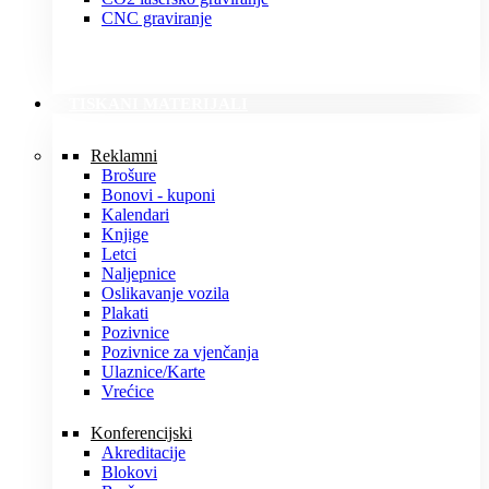
CNC graviranje
TISKANI MATERIJALI
Reklamni
Brošure
Bonovi - kuponi
Kalendari
Knjige
Letci
Naljepnice
Oslikavanje vozila
Plakati
Pozivnice
Pozivnice za vjenčanja
Ulaznice/Karte
Vrećice
Konferencijski
Akreditacije
Blokovi