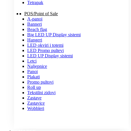
Tetrapak
POS/Point of Sale
A-panoi
Banneri
Beach flag
Big LED UP Display sistemi
Hangeri
LED okviri i totemi
LED Promo pultevi
LED UP Display sistemi
Letci
Naljepnice
Panoi
Plakati
Promo pultovi
Roll up
Tekstilni zidovi
Zastave
Zastavice
Wobbleri