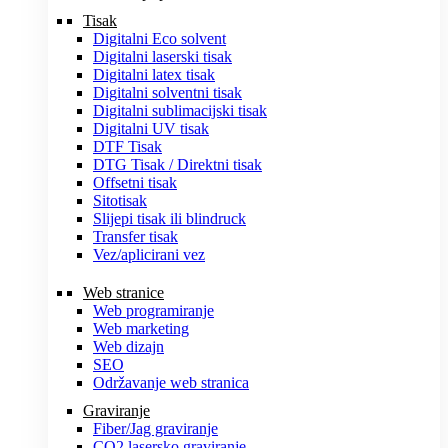
Tisak
Digitalni Eco solvent
Digitalni laserski tisak
Digitalni latex tisak
Digitalni solventni tisak
Digitalni sublimacijski tisak
Digitalni UV tisak
DTF Tisak
DTG Tisak / Direktni tisak
Offsetni tisak
Sitotisak
Slijepi tisak ili blindruck
Transfer tisak
Vez/aplicirani vez
Web stranice
Web programiranje
Web marketing
Web dizajn
SEO
Održavanje web stranica
Graviranje
Fiber/Jag graviranje
CO2 lasersko graviranje