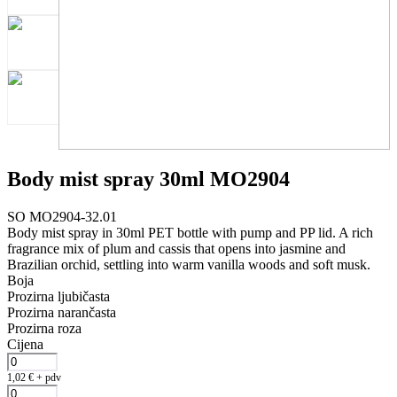
Body mist spray 30ml MO2904
SO MO2904-32.01
Body mist spray in 30ml PET bottle with pump and PP lid. A rich
fragrance mix of plum and cassis that opens into jasmine and
Brazilian orchid, settling into warm vanilla woods and soft musk.
Boja
Prozirna ljubičasta
Prozirna narančasta
Prozirna roza
Cijena
1,02
€
+ pdv