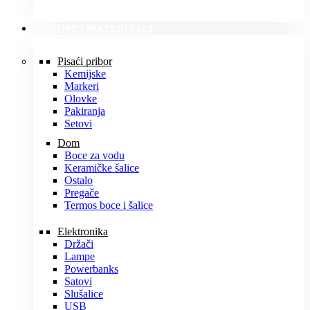
PROMO MATERIJALI
Pisaći pribor
Kemijske
Markeri
Olovke
Pakiranja
Setovi
Dom
Boce za vodu
Keramičke šalice
Ostalo
Pregače
Termos boce i šalice
Elektronika
Držači
Lampe
Powerbanks
Satovi
Slušalice
USB