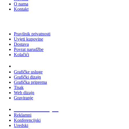
O nama
Kontakt
Pravilnik privatnosti
Uvjeti kupovine
Dostava
Povrat narudžbe
Kolačići
Usluge
Grafičke usluge
Grafički dizajn
Grafička priprema
Tisak
Web dizajn
Graviranje
Tiskani materijali
Reklamni
Konferencijski
Uredski