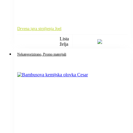
Drvena igra strpljenja Joel
Lista
želja
Nekategorizirano
, Promo materijali