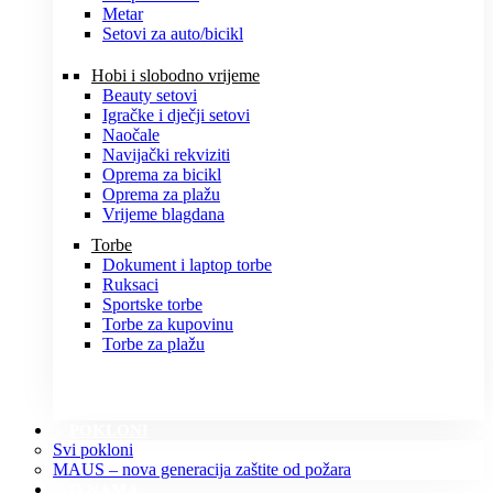
Metar
Setovi za auto/bicikl
Hobi i slobodno vrijeme
Beauty setovi
Igračke i dječji setovi
Naočale
Navijački rekviziti
Oprema za bicikl
Oprema za plažu
Vrijeme blagdana
Torbe
Dokument i laptop torbe
Ruksaci
Sportske torbe
Torbe za kupovinu
Torbe za plažu
POKLONI
Svi pokloni
MAUS – nova generacija zaštite od požara
O NAMA