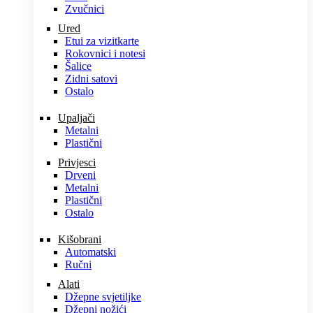
Zvučnici
Ured
Etui za vizitkarte
Rokovnici i notesi
Šalice
Zidni satovi
Ostalo
Upaljači
Metalni
Plastični
Privjesci
Drveni
Metalni
Plastični
Ostalo
Kišobrani
Automatski
Ručni
Alati
Džepne svjetiljke
Džepni nožići