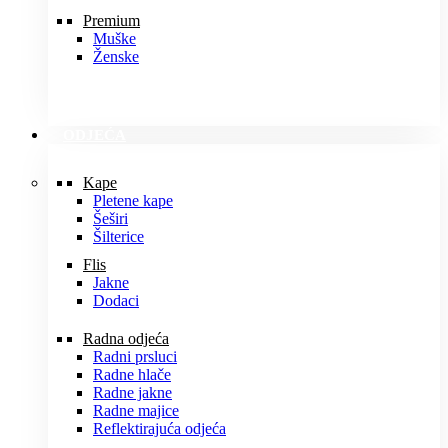
Premium
Muške
Ženske
ODJEĆA
Kape
Pletene kape
Šeširi
Šilterice
Flis
Jakne
Dodaci
Radna odjeća
Radni prsluci
Radne hlače
Radne jakne
Radne majice
Reflektirajuća odjeća