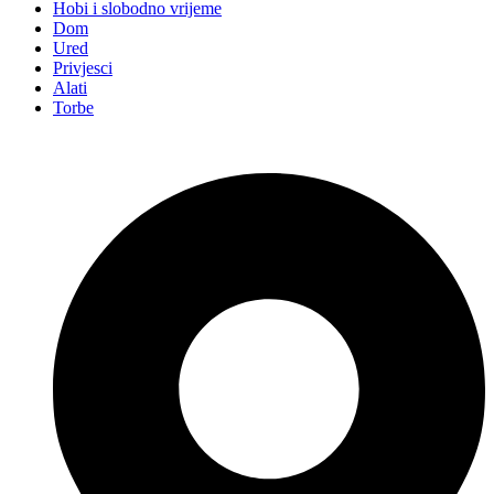
Hobi i slobodno vrijeme
Dom
Ured
Privjesci
Alati
Torbe