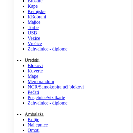
Brošure
Kape
Kemijske
Kišobrani
Majice
Torbe
USB
Vezice
Vrećice
Zahvalnice - diplome
Uredski
Blokovi
Kuverte
Mape
Memorandum
NCR/Samokopirajući blokovi
Pečati
Posjetnice/vizitkarte
Zahvalnice - diplome
Ambalaža
Kutije
Naljepnice
Omoti