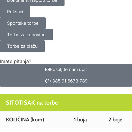
Dokument i laptop torbe
Ruksaci
Sportske torbe
Torbe za kupovinu
Torbe za plažu
Imate pitanja?
Pošaljite nam upit
+385 91 6673 789
SITOTISAK na torbe
KOLIČINA (kom)
1 boja
2 boje