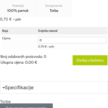
Materijal
Komponente
100% pamuk
Torba
0,70
€
+ pdv
Boja
Svijetla natural
Cijena
0,70
€
+ pdv
Broj odabranih proizvoda
:
0
Dodaj u košaricu
Ukupna cijena
:
0,00
€
0
Items,
Total
$0.00
Specifikacije
Torbe