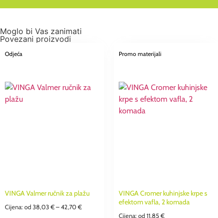
Moglo bi Vas zanimati
Povezani proizvodi
Odjeća
Promo materijali
VINGA Valmer ručnik za plažu
VINGA Cromer kuhinjske krpe s
efektom vafla, 2 komada
Cijena: od
38,03
€
–
42,70
€
Cijena: od
11,85
€