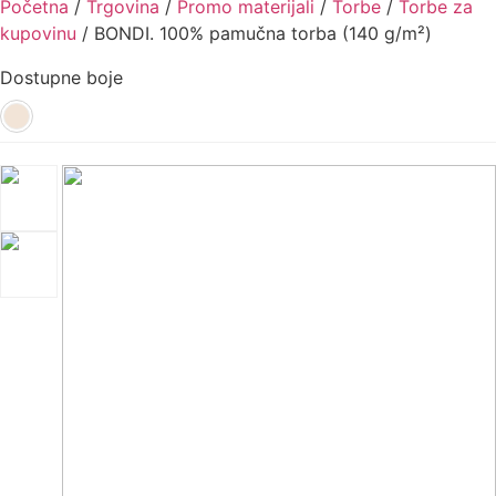
Početna
/
Trgovina
/
Promo materijali
/
Torbe
/
Torbe za
kupovinu
/ BONDI. 100% pamučna torba (140 g/m²)
Dostupne boje