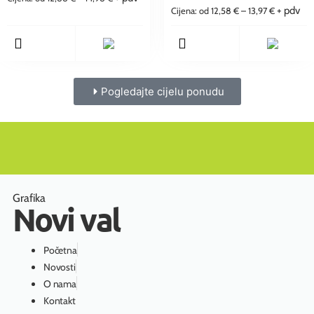
+ pdv
Cijena: od
12,58
€
–
13,97
€
Pogledajte cijelu ponudu
Grafika
Novi val
Početna
Novosti
O nama
Kontakt