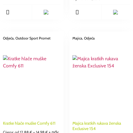
Odjeća
, Outdoor Sport Promet
Majica
, Odjeća
Kratke hlače muške Comfy 611
Majica kratkih rukava ženska
Exclusive 154
+ pdv
Cijena: od
12,88
€
–
14,98
€