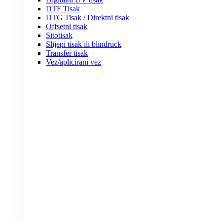
DTF Tisak
DTG Tisak / Direktni tisak
Offsetni tisak
Sitotisak
Slijepi tisak ili blindruck
Transfer tisak
Vez/aplicirani vez