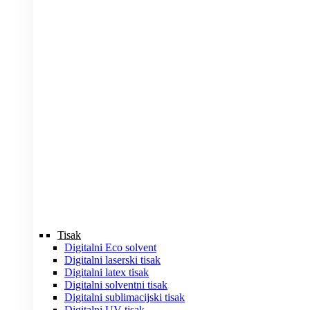
Tisak
Digitalni Eco solvent
Digitalni laserski tisak
Digitalni latex tisak
Digitalni solventni tisak
Digitalni sublimacijski tisak
Digitalni UV tisak