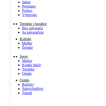
Jakne
Premium
Prsluci
Vjetrovke
Trenirke i hoodice
Bez zatvarača
Sa zatvaračem
Košulje
Muške
Ženske
Sport
Majice
Kratke hlače
Trenirke
Ostalo
Ostalo
Ručnici
Šalovi/buffovi
Tekstil