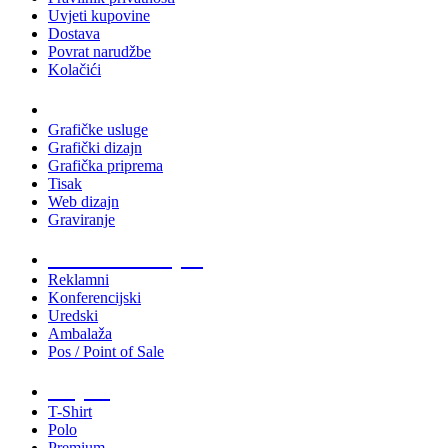
Uvjeti kupovine
Dostava
Povrat narudžbe
Kolačići
Usluge
Grafičke usluge
Grafički dizajn
Grafička priprema
Tisak
Web dizajn
Graviranje
Tiskani materijali
Reklamni
Konferencijski
Uredski
Ambalaža
Pos / Point of Sale
Majice
T-Shirt
Polo
Premium