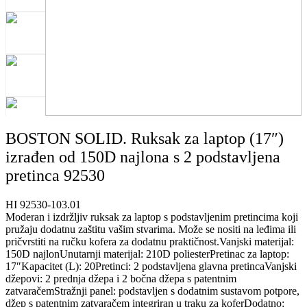
BOSTON SOLID. Ruksak za laptop (17″)
izrađen od 150D najlona s 2 podstavljena
pretinca 92530
HI 92530-103.01
Moderan i izdržljiv ruksak za laptop s podstavljenim pretincima koji
pružaju dodatnu zaštitu vašim stvarima. Može se nositi na leđima ili
pričvrstiti na ručku kofera za dodatnu praktičnost.Vanjski materijal:
150D najlonUnutarnji materijal: 210D poliesterPretinac za laptop:
17″Kapacitet (L): 20Pretinci: 2 podstavljena glavna pretincaVanjski
džepovi: 2 prednja džepa i 2 bočna džepa s patentnim
zatvaračemStražnji panel: podstavljen s dodatnim sustavom potpore,
džep s patentnim zatvaračem integriran u traku za koferDodatno: