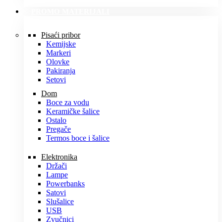
PROMO MATERIJALI
Pisaći pribor
Kemijske
Markeri
Olovke
Pakiranja
Setovi
Dom
Boce za vodu
Keramičke šalice
Ostalo
Pregače
Termos boce i šalice
Elektronika
Držači
Lampe
Powerbanks
Satovi
Slušalice
USB
Zvučnici