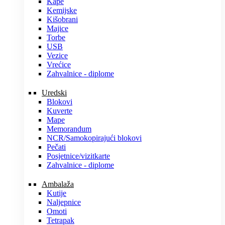
Kape
Kemijske
Kišobrani
Majice
Torbe
USB
Vezice
Vrećice
Zahvalnice - diplome
Uredski
Blokovi
Kuverte
Mape
Memorandum
NCR/Samokopirajući blokovi
Pečati
Posjetnice/vizitkarte
Zahvalnice - diplome
Ambalaža
Kutije
Naljepnice
Omoti
Tetrapak