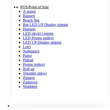
POS/Point of Sale
A-panoi
Banneri
Beach flag
Big LED UP Display sistemi
Hangeri
LED okviri i totemi
LED Promo pultevi
LED UP Display sistemi
Letci
Naljepnice
Panoi
Plakati
Promo pultovi
Roll up
Tekstilni zidovi
Zastave
Zastavice
Wobbleri
MAJICE