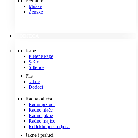
Premium
Muške
Ženske
ODJEĆA
Kape
Pletene kape
Šeširi
Šilterice
Flis
Jakne
Dodaci
Radna odjeća
Radni prsluci
Radne hlače
Radne jakne
Radne majice
Reflektirajuća odjeća
Jakne i prsluci