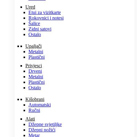
Ured
Etui za vizitkarte
Rokovnici i notesi
Šalice
Zidni satovi
Ostalo
Upaljači
Metalni
Plastični
Privjesci
Drveni
Metalni
Plastični
Ostalo
Kišobrani
Automatski
Ručni
Alati
Džepne svjetiljke
Džepni nožići
Metar