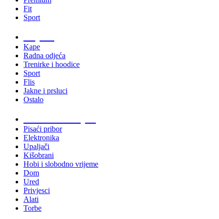
Fit
Sport
Odjeća
Kape
Radna odjeća
Trenirke i hoodice
Sport
Flis
Jakne i prsluci
Ostalo
Promo materijali
Pisaći pribor
Elektronika
Upaljači
Kišobrani
Hobi i slobodno vrijeme
Dom
Ured
Privjesci
Alati
Torbe