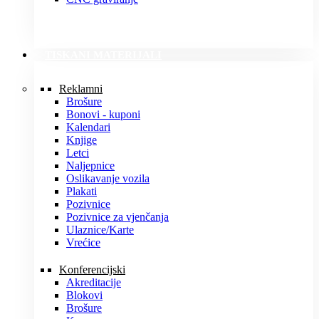
TISKANI MATERIJALI
Reklamni
Brošure
Bonovi - kuponi
Kalendari
Knjige
Letci
Naljepnice
Oslikavanje vozila
Plakati
Pozivnice
Pozivnice za vjenčanja
Ulaznice/Karte
Vrećice
Konferencijski
Akreditacije
Blokovi
Brošure