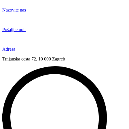
Idi
na
Nazovite nas
sadržaj
+385 91 6673 789
Pošaljite upit
novival@novival.hr
Adresa
Trnjanska cesta 72, 10 000 Zagreb