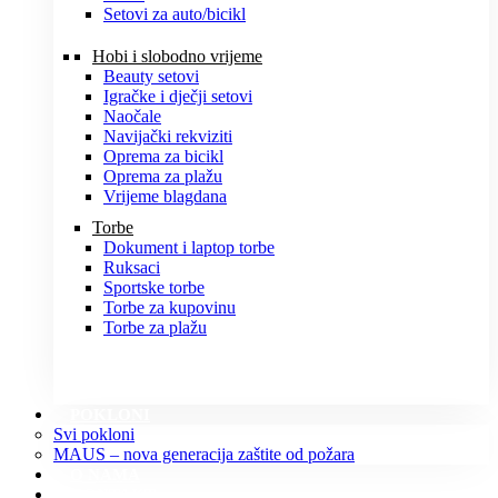
Setovi za auto/bicikl
Hobi i slobodno vrijeme
Beauty setovi
Igračke i dječji setovi
Naočale
Navijački rekviziti
Oprema za bicikl
Oprema za plažu
Vrijeme blagdana
Torbe
Dokument i laptop torbe
Ruksaci
Sportske torbe
Torbe za kupovinu
Torbe za plažu
POKLONI
Svi pokloni
MAUS – nova generacija zaštite od požara
O NAMA
KONTAKT