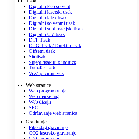
Tisak
Digitalni Eco solvent
Digitalni laserski tisak
Digitalni latex tisak
Digitalni solventni tisak
Digitalni sublimacijski tisak
Digitalni UV tisak
DTF Tisak
DTG Tisak / Direktni tisak
Offsetni tisak
Sitotisak
Slijepi tisak ili blindruck
Transfer tisak
Vez/aplicirani vez
Web stranice
Web programiranje
Web marketing
Web dizajn
SEO
Održavanje web stranica
Graviranje
Fiber/Jag graviranje
CO2 lasersko graviranje
CNC graviranje