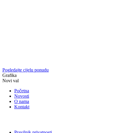
Pogledajte cijelu ponudu
Grafika
Novi val
Početna
Novosti
O nama
Kontakt
Pravilnik privatnosti