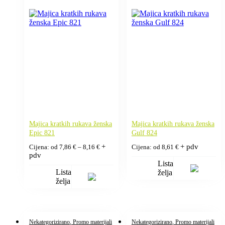
Majica kratkih rukava ženska
Majica kratkih rukava ženska
Epic 821
Gulf 824
Raspon
+
+ pdv
Cijena: od
7,86
€
–
8,16
€
Cijena: od
8,61
€
cijena:
pdv
od
Lista
7,86 €
Lista
želja
do
želja
8,16 €
Nekategorizirano
, Promo materijali
Nekategorizirano
, Promo materijali