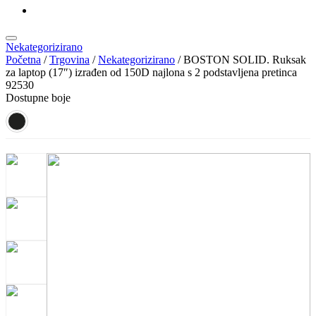
KATALOZI
Nekategorizirano
Početna
/
Trgovina
/
Nekategorizirano
/ BOSTON SOLID. Ruksak
za laptop (17″) izrađen od 150D najlona s 2 podstavljena pretinca
92530
Dostupne boje