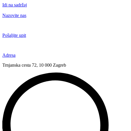
Idi na sadržaj
Nazovite nas
+385 91 6673 789
Pošaljite upit
novival@novival.hr
Adresa
Trnjanska cesta 72, 10 000 Zagreb