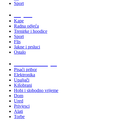
Sport
Odjeća
Kape
Radna odjeća
Trenirke i hoodice
Sport
Flis
Jakne i prsluci
Ostalo
Promo materijali
Pisaći pribor
Elektronika
Upaljači
Kišobrani
Hobi i slobodno vrijeme
Dom
Ured
Privjesci
Alati
Torbe