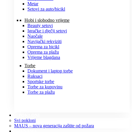
Metar
Setovi za auto/bicikl
Hobi i slobodno vrijeme
Beauty setovi
Igračke i dječji setovi
Naočale
Navijački rekviziti
Oprema za bicikl
Oprema za plažu
Vrijeme blagdana
Torbe
Dokument i laptop torbe
Ruksaci
Sportske torbe
Torbe za kupovinu
Torbe za plažu
POKLONI
Svi pokloni
MAUS – nova generacija zaštite od požara
O NAMA