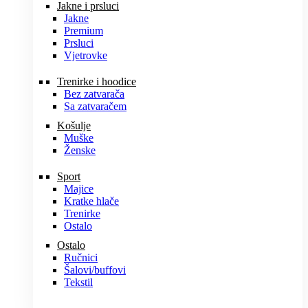
Jakne i prsluci
Jakne
Premium
Prsluci
Vjetrovke
Trenirke i hoodice
Bez zatvarača
Sa zatvaračem
Košulje
Muške
Ženske
Sport
Majice
Kratke hlače
Trenirke
Ostalo
Ostalo
Ručnici
Šalovi/buffovi
Tekstil