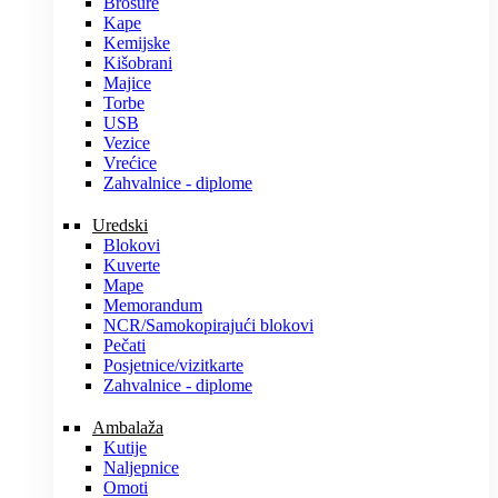
Brošure
Kape
Kemijske
Kišobrani
Majice
Torbe
USB
Vezice
Vrećice
Zahvalnice - diplome
Uredski
Blokovi
Kuverte
Mape
Memorandum
NCR/Samokopirajući blokovi
Pečati
Posjetnice/vizitkarte
Zahvalnice - diplome
Ambalaža
Kutije
Naljepnice
Omoti