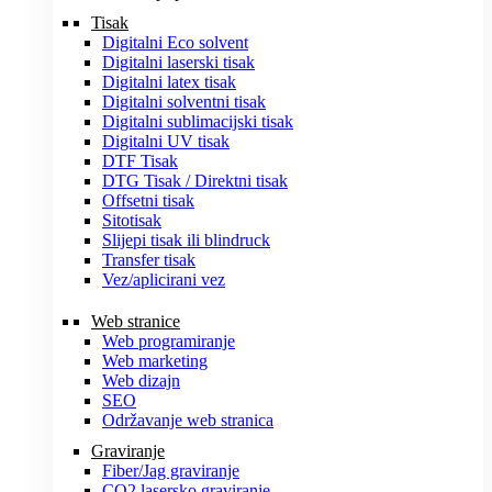
Tisak
Digitalni Eco solvent
Digitalni laserski tisak
Digitalni latex tisak
Digitalni solventni tisak
Digitalni sublimacijski tisak
Digitalni UV tisak
DTF Tisak
DTG Tisak / Direktni tisak
Offsetni tisak
Sitotisak
Slijepi tisak ili blindruck
Transfer tisak
Vez/aplicirani vez
Web stranice
Web programiranje
Web marketing
Web dizajn
SEO
Održavanje web stranica
Graviranje
Fiber/Jag graviranje
CO2 lasersko graviranje