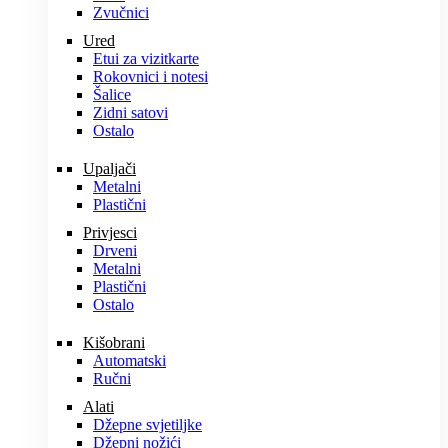
Zvučnici
Ured
Etui za vizitkarte
Rokovnici i notesi
Šalice
Zidni satovi
Ostalo
Upaljači
Metalni
Plastični
Privjesci
Drveni
Metalni
Plastični
Ostalo
Kišobrani
Automatski
Ručni
Alati
Džepne svjetiljke
Džepni nožići