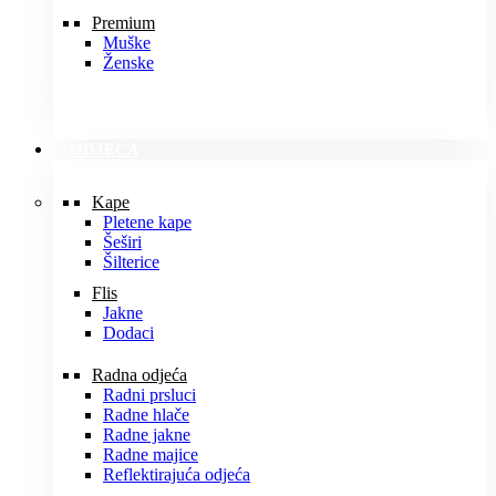
Premium
Muške
Ženske
ODJEĆA
Kape
Pletene kape
Šeširi
Šilterice
Flis
Jakne
Dodaci
Radna odjeća
Radni prsluci
Radne hlače
Radne jakne
Radne majice
Reflektirajuća odjeća