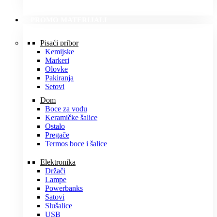
PROMO MATERIJALI
Pisaći pribor
Kemijske
Markeri
Olovke
Pakiranja
Setovi
Dom
Boce za vodu
Keramičke šalice
Ostalo
Pregače
Termos boce i šalice
Elektronika
Držači
Lampe
Powerbanks
Satovi
Slušalice
USB