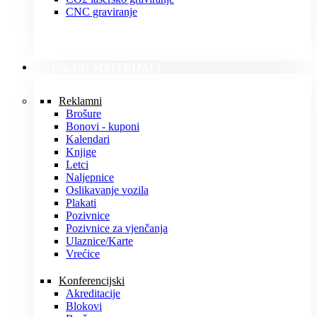
CNC graviranje
TISKANI MATERIJALI
Reklamni
Brošure
Bonovi - kuponi
Kalendari
Knjige
Letci
Naljepnice
Oslikavanje vozila
Plakati
Pozivnice
Pozivnice za vjenčanja
Ulaznice/Karte
Vrećice
Konferencijski
Akreditacije
Blokovi