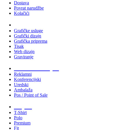
Dostava
Povrat narudžbe
Kolačići
Usluge
Grafičke usluge
Grafički dizajn
Grafička priprema
Tisak
Web dizajn
Graviranje
Tiskani materijali
Reklamni
Konferencijski
Uredski
Ambalaža
Pos / Point of Sale
Majice
T-Shirt
Polo
Premium
Fit