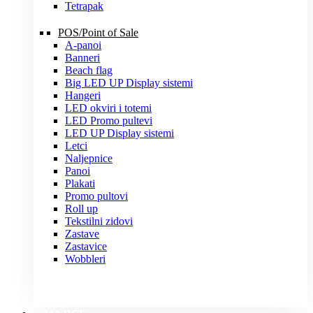
Tetrapak
POS/Point of Sale
A-panoi
Banneri
Beach flag
Big LED UP Display sistemi
Hangeri
LED okviri i totemi
LED Promo pultevi
LED UP Display sistemi
Letci
Naljepnice
Panoi
Plakati
Promo pultovi
Roll up
Tekstilni zidovi
Zastave
Zastavice
Wobbleri