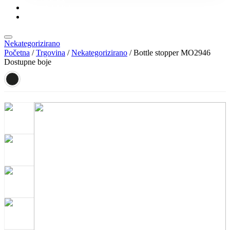
KONTAKT
KATALOZI
Nekategorizirano
Početna
/
Trgovina
/
Nekategorizirano
/ Bottle stopper MO2946
Dostupne boje