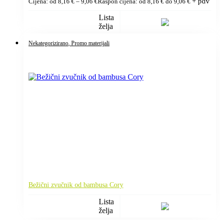
+ pdv
Cijena: od
8,16
€
–
9,06
€
Raspon cijena: od 8,16 € do 9,06 €
Lista
želja
Nekategorizirano
, Promo materijali
Bežični zvučnik od bambusa Cory
Lista
želja