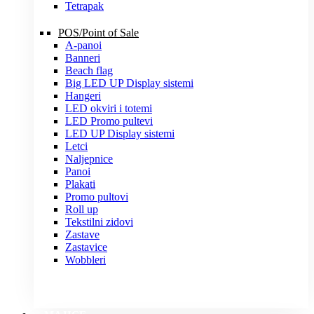
Tetrapak
POS/Point of Sale
A-panoi
Banneri
Beach flag
Big LED UP Display sistemi
Hangeri
LED okviri i totemi
LED Promo pultevi
LED UP Display sistemi
Letci
Naljepnice
Panoi
Plakati
Promo pultovi
Roll up
Tekstilni zidovi
Zastave
Zastavice
Wobbleri