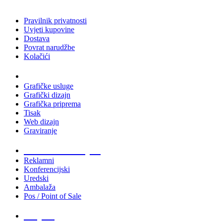
Pravilnik privatnosti
Uvjeti kupovine
Dostava
Povrat narudžbe
Kolačići
Usluge
Grafičke usluge
Grafički dizajn
Grafička priprema
Tisak
Web dizajn
Graviranje
Tiskani materijali
Reklamni
Konferencijski
Uredski
Ambalaža
Pos / Point of Sale
Majice