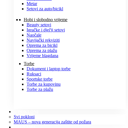
Metar
Setovi za auto/bicikl
Hobi i slobodno vrijeme
Beauty setovi
Igračke i dječji setovi
Naočale
Navijački rekviziti
Oprema za bicikl
Oprema za plažu
Vrijeme blagdana
Torbe
Dokument i laptop torbe
Ruksaci
Sportske torbe
Torbe za kupovinu
Torbe za plažu
POKLONI
Svi pokloni
MAUS – nova generacija zaštite od požara
O NAMA