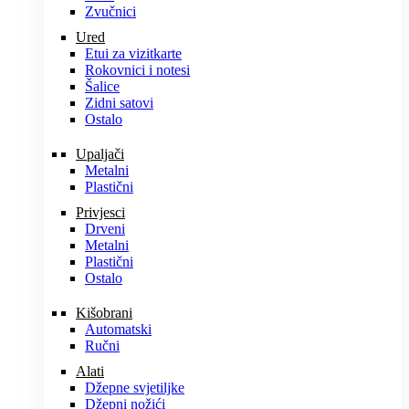
Zvučnici
Ured
Etui za vizitkarte
Rokovnici i notesi
Šalice
Zidni satovi
Ostalo
Upaljači
Metalni
Plastični
Privjesci
Drveni
Metalni
Plastični
Ostalo
Kišobrani
Automatski
Ručni
Alati
Džepne svjetiljke
Džepni nožići