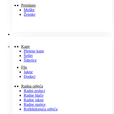
Premium
Muške
Ženske
ODJEĆA
Kape
Pletene kape
Šeširi
Šilterice
Flis
Jakne
Dodaci
Radna odjeća
Radni prsluci
Radne hlače
Radne jakne
Radne majice
Reflektirajuća odjeća