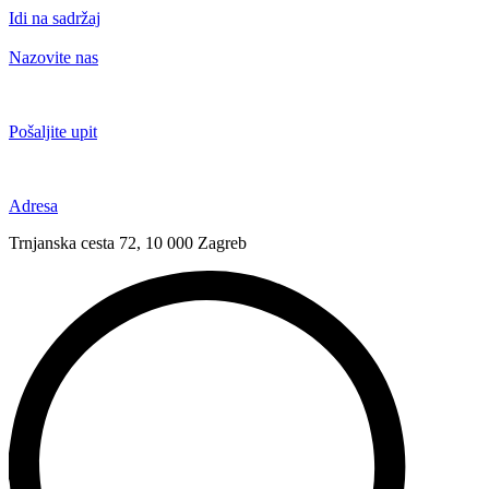
Idi na sadržaj
Nazovite nas
+385 91 6673 789
Pošaljite upit
novival@novival.hr
Adresa
Trnjanska cesta 72, 10 000 Zagreb