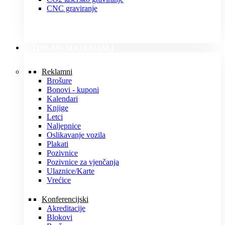
CNC graviranje
TISKANI MATERIJALI
Reklamni
Brošure
Bonovi - kuponi
Kalendari
Knjige
Letci
Naljepnice
Oslikavanje vozila
Plakati
Pozivnice
Pozivnice za vjenčanja
Ulaznice/Karte
Vrećice
Konferencijski
Akreditacije
Blokovi