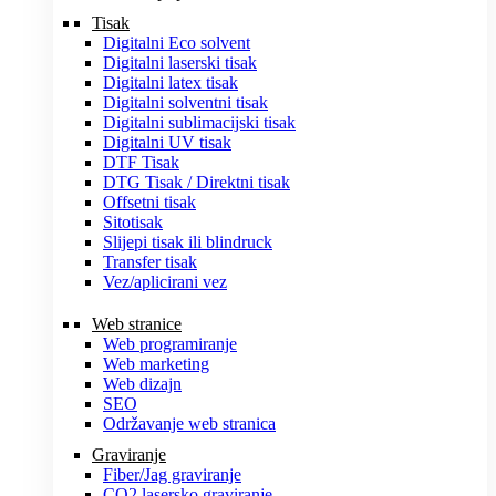
Tisak
Digitalni Eco solvent
Digitalni laserski tisak
Digitalni latex tisak
Digitalni solventni tisak
Digitalni sublimacijski tisak
Digitalni UV tisak
DTF Tisak
DTG Tisak / Direktni tisak
Offsetni tisak
Sitotisak
Slijepi tisak ili blindruck
Transfer tisak
Vez/aplicirani vez
Web stranice
Web programiranje
Web marketing
Web dizajn
SEO
Održavanje web stranica
Graviranje
Fiber/Jag graviranje
CO2 lasersko graviranje