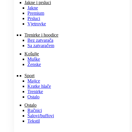
Jakne i prsluci
Jakne
Premium
Prsluci
Vjetrovke
Trenirke i hoodice
Bez zatvarača
Sa zatvaračem
Košulje
Muške
Ženske
Sport
Majice
Kratke hlače
Trenirke
Ostalo
Ostalo
Ručnici
Šalovi/buffovi
Tekstil