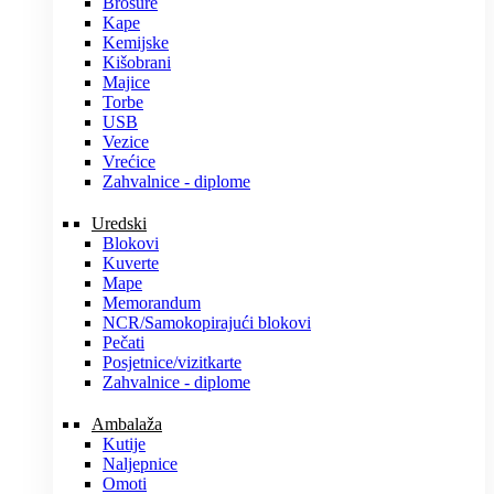
Brošure
Kape
Kemijske
Kišobrani
Majice
Torbe
USB
Vezice
Vrećice
Zahvalnice - diplome
Uredski
Blokovi
Kuverte
Mape
Memorandum
NCR/Samokopirajući blokovi
Pečati
Posjetnice/vizitkarte
Zahvalnice - diplome
Ambalaža
Kutije
Naljepnice
Omoti