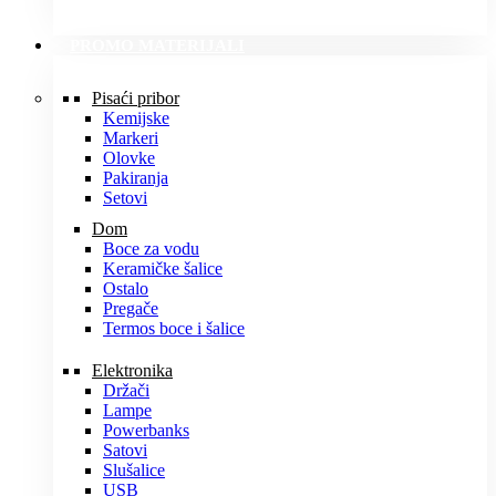
PROMO MATERIJALI
Pisaći pribor
Kemijske
Markeri
Olovke
Pakiranja
Setovi
Dom
Boce za vodu
Keramičke šalice
Ostalo
Pregače
Termos boce i šalice
Elektronika
Držači
Lampe
Powerbanks
Satovi
Slušalice
USB