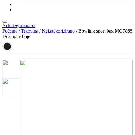
KONTAKT
KATALOZI
Nekategorizirano
Početna
/
Trgovina
/
Nekategorizirano
/ Bowling sport bag MO7868
Dostupne boje