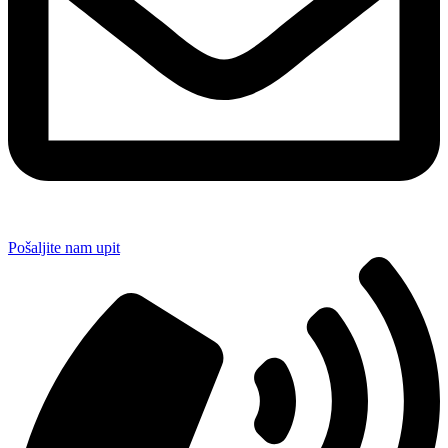
Pošaljite nam upit