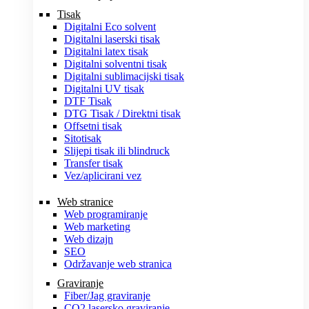
Tisak
Digitalni Eco solvent
Digitalni laserski tisak
Digitalni latex tisak
Digitalni solventni tisak
Digitalni sublimacijski tisak
Digitalni UV tisak
DTF Tisak
DTG Tisak / Direktni tisak
Offsetni tisak
Sitotisak
Slijepi tisak ili blindruck
Transfer tisak
Vez/aplicirani vez
Web stranice
Web programiranje
Web marketing
Web dizajn
SEO
Održavanje web stranica
Graviranje
Fiber/Jag graviranje
CO2 lasersko graviranje