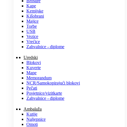
Brošure
Kape
Kemijske
Kišobrani
Majice
Torbe
USB
Vezice
Vrećice
Zahvalnice - diplome
Uredski
Blokovi
Kuverte
Mape
Memorandum
NCR/Samokopirajući blokovi
Pečati
Posjetnice/vizitkarte
Zahvalnice - diplome
Ambalaža
Kutije
Naljepnice
Omoti