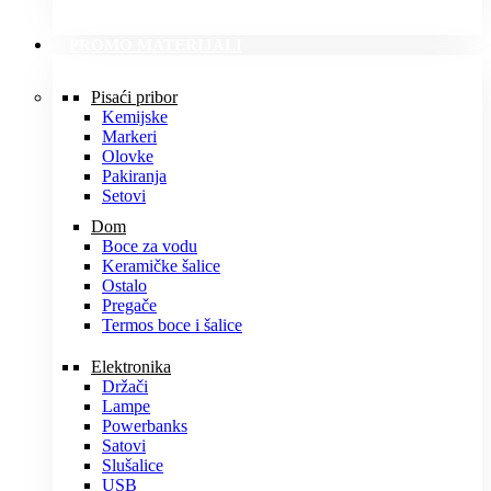
PROMO MATERIJALI
Pisaći pribor
Kemijske
Markeri
Olovke
Pakiranja
Setovi
Dom
Boce za vodu
Keramičke šalice
Ostalo
Pregače
Termos boce i šalice
Elektronika
Držači
Lampe
Powerbanks
Satovi
Slušalice
USB