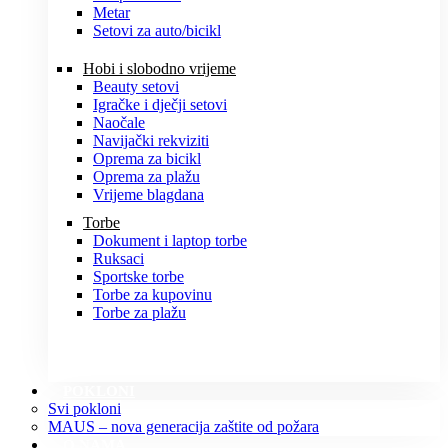
Metar
Setovi za auto/bicikl
Hobi i slobodno vrijeme
Beauty setovi
Igračke i dječji setovi
Naočale
Navijački rekviziti
Oprema za bicikl
Oprema za plažu
Vrijeme blagdana
Torbe
Dokument i laptop torbe
Ruksaci
Sportske torbe
Torbe za kupovinu
Torbe za plažu
POKLONI
Svi pokloni
MAUS – nova generacija zaštite od požara
O NAMA