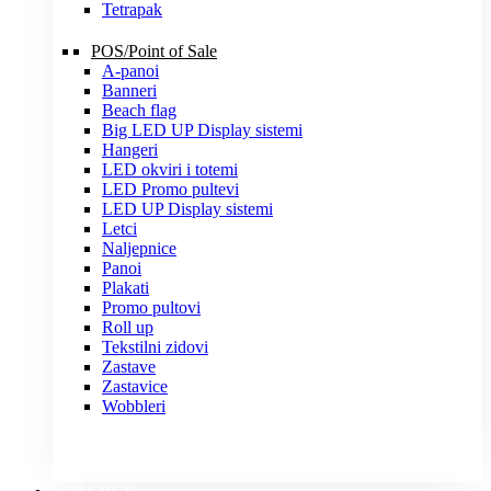
Tetrapak
POS/Point of Sale
A-panoi
Banneri
Beach flag
Big LED UP Display sistemi
Hangeri
LED okviri i totemi
LED Promo pultevi
LED UP Display sistemi
Letci
Naljepnice
Panoi
Plakati
Promo pultovi
Roll up
Tekstilni zidovi
Zastave
Zastavice
Wobbleri