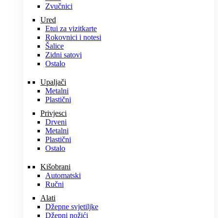
Zvučnici
Ured
Etui za vizitkarte
Rokovnici i notesi
Šalice
Zidni satovi
Ostalo
Upaljači
Metalni
Plastični
Privjesci
Drveni
Metalni
Plastični
Ostalo
Kišobrani
Automatski
Ručni
Alati
Džepne svjetiljke
Džepni nožići