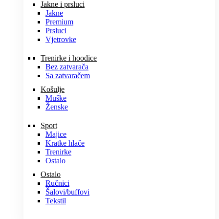
Jakne i prsluci
Jakne
Premium
Prsluci
Vjetrovke
Trenirke i hoodice
Bez zatvarača
Sa zatvaračem
Košulje
Muške
Ženske
Sport
Majice
Kratke hlače
Trenirke
Ostalo
Ostalo
Ručnici
Šalovi/buffovi
Tekstil