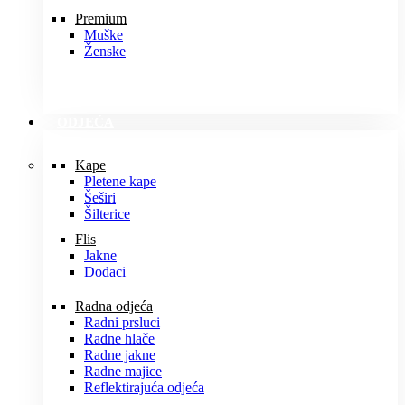
Premium
Muške
Ženske
ODJEĆA
Kape
Pletene kape
Šeširi
Šilterice
Flis
Jakne
Dodaci
Radna odjeća
Radni prsluci
Radne hlače
Radne jakne
Radne majice
Reflektirajuća odjeća