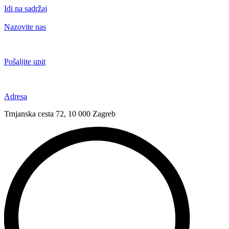
Idi na sadržaj
Nazovite nas
+385 91 6673 789
Pošaljite upit
novival@novival.hr
Adresa
Trnjanska cesta 72, 10 000 Zagreb