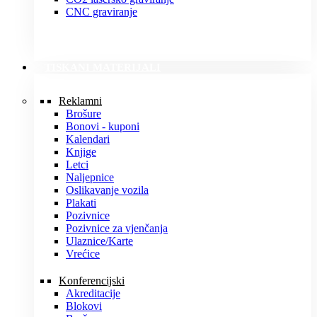
CNC graviranje
TISKANI MATERIJALI
Reklamni
Brošure
Bonovi - kuponi
Kalendari
Knjige
Letci
Naljepnice
Oslikavanje vozila
Plakati
Pozivnice
Pozivnice za vjenčanja
Ulaznice/Karte
Vrećice
Konferencijski
Akreditacije
Blokovi