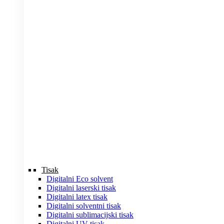
Tisak
Digitalni Eco solvent
Digitalni laserski tisak
Digitalni latex tisak
Digitalni solventni tisak
Digitalni sublimacijski tisak
Digitalni UV tisak