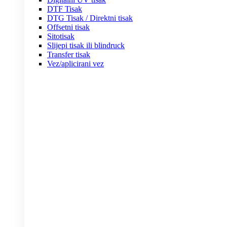
DTF Tisak
DTG Tisak / Direktni tisak
Offsetni tisak
Sitotisak
Slijepi tisak ili blindruck
Transfer tisak
Vez/aplicirani vez