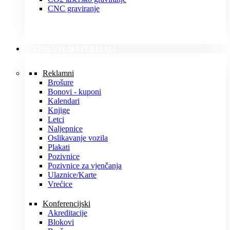
CNC graviranje
TISKANI MATERIJALI
Reklamni
Brošure
Bonovi - kuponi
Kalendari
Knjige
Letci
Naljepnice
Oslikavanje vozila
Plakati
Pozivnice
Pozivnice za vjenčanja
Ulaznice/Karte
Vrećice
Konferencijski
Akreditacije
Blokovi