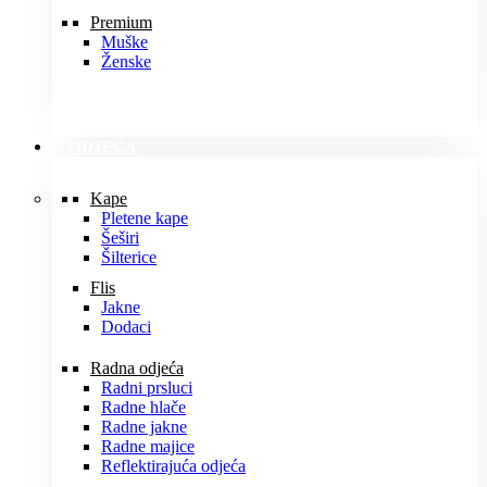
Premium
Muške
Ženske
ODJEĆA
Kape
Pletene kape
Šeširi
Šilterice
Flis
Jakne
Dodaci
Radna odjeća
Radni prsluci
Radne hlače
Radne jakne
Radne majice
Reflektirajuća odjeća