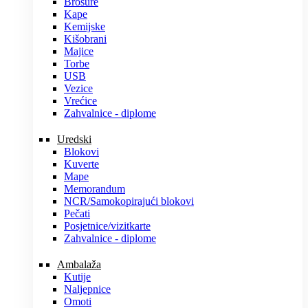
Brošure
Kape
Kemijske
Kišobrani
Majice
Torbe
USB
Vezice
Vrećice
Zahvalnice - diplome
Uredski
Blokovi
Kuverte
Mape
Memorandum
NCR/Samokopirajući blokovi
Pečati
Posjetnice/vizitkarte
Zahvalnice - diplome
Ambalaža
Kutije
Naljepnice
Omoti