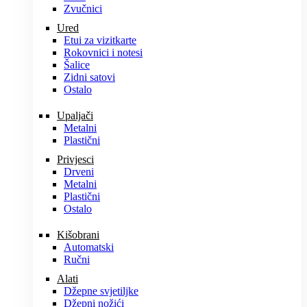
Zvučnici
Ured
Etui za vizitkarte
Rokovnici i notesi
Šalice
Zidni satovi
Ostalo
Upaljači
Metalni
Plastični
Privjesci
Drveni
Metalni
Plastični
Ostalo
Kišobrani
Automatski
Ručni
Alati
Džepne svjetiljke
Džepni nožići