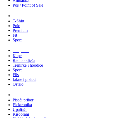
Ambalaža
Pos / Point of Sale
Majice
T-Shirt
Polo
Premium
Fit
Sport
Odjeća
Kape
Radna odjeća
Trenirke i hoodice
Sport
Flis
Jakne i prsluci
Ostalo
Promo materijali
Pisaći pribor
Elektronika
Upaljači
Kišobrani