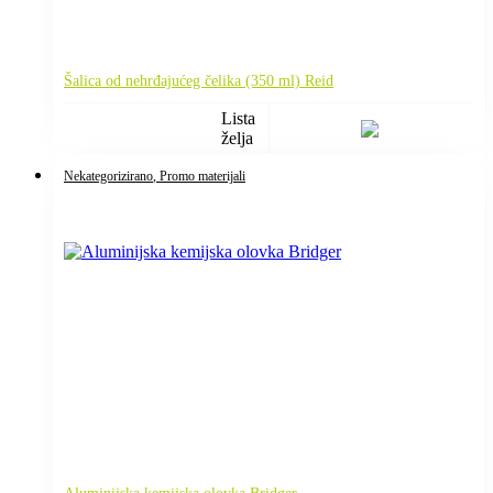
Šalica od nehrđajućeg čelika (350 ml) Reid
Lista
želja
Nekategorizirano
, Promo materijali