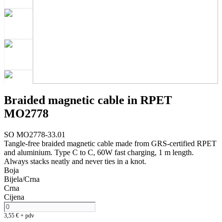
Braided magnetic cable in RPET
MO2778
SO MO2778-33.01
Tangle-free braided magnetic cable made from GRS-certified RPET
and aluminium. Type C to C, 60W fast charging, 1 m length.
Always stacks neatly and never ties in a knot.
Boja
Bijela/Crna
Crna
Cijena
3,55
€
+ pdv