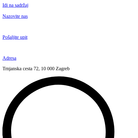
Idi na sadržaj
Nazovite nas
+385 91 6673 789
Pošaljite upit
novival@novival.hr
Adresa
Trnjanska cesta 72, 10 000 Zagreb