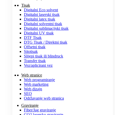
Tisak
Digitalni Eco solvent
Digitalni laserski tisak
Digitalni latex tisak
Digitalni solventni tisak
Digitalni sublimacijski tisak
Digitalni UV tisak
DTF Tisak
DTG Tisak / Direktni tisak
Offsetni tisak
Sitotisak
Slijepi tisak ili blindruck
Transfer tisak
Vez/aplicirani vez
Web stranice
Web programiranje
Web marketing
Web dizajn
SEO
Održavanje web stranica
Graviranje
Fiber/Jag graviranje
CO2 lasersko graviranje