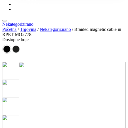
KONTAKT
KATALOZI
Nekategorizirano
Početna
/
Trgovina
/
Nekategorizirano
/ Braided magnetic cable in
RPET MO2778
Dostupne boje