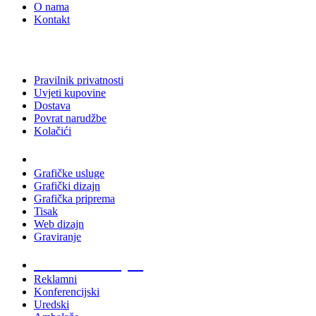
O nama
Kontakt
Pravilnik privatnosti
Uvjeti kupovine
Dostava
Povrat narudžbe
Kolačići
Usluge
Grafičke usluge
Grafički dizajn
Grafička priprema
Tisak
Web dizajn
Graviranje
Tiskani materijali
Reklamni
Konferencijski
Uredski