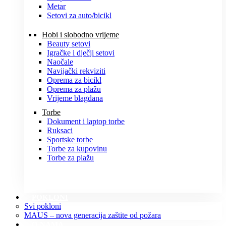
Metar
Setovi za auto/bicikl
Hobi i slobodno vrijeme
Beauty setovi
Igračke i dječji setovi
Naočale
Navijački rekviziti
Oprema za bicikl
Oprema za plažu
Vrijeme blagdana
Torbe
Dokument i laptop torbe
Ruksaci
Sportske torbe
Torbe za kupovinu
Torbe za plažu
POKLONI
Svi pokloni
MAUS – nova generacija zaštite od požara
O NAMA