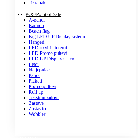
Tetrapak
POS/Point of Sale
A-panoi
Banneri
Beach flag
Big LED UP Display sistemi
Hangeri
LED okviri i totemi
LED Promo pultevi
LED UP Display sistemi
Letci
Naljepnice
Panoi
Plakati
Promo pultovi
Roll up
Tekstilni zidovi
Zastave
Zastavice
Wobbleri