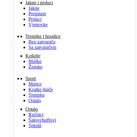
Jakne i prsluci
Jakne
Premium
Prsluci
Vjetrovke
Trenirke i hoodice
Bez zatvarača
Sa zatvaračem
Košulje
Muške
Ženske
Sport
Majice
Kratke hlače
Trenirke
Ostalo
Ostalo
Ručnici
Šalovi/buffovi
Tekstil