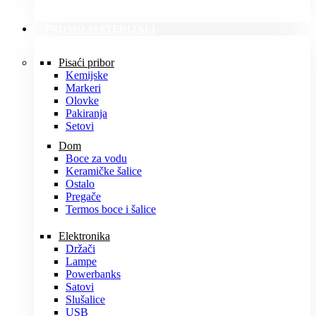
PROMO MATERIJALI
Pisaći pribor
Kemijske
Markeri
Olovke
Pakiranja
Setovi
Dom
Boce za vodu
Keramičke šalice
Ostalo
Pregače
Termos boce i šalice
Elektronika
Držači
Lampe
Powerbanks
Satovi
Slušalice
USB