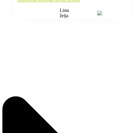
Aluminijska kemijska olovka Bridger
Lista
želja