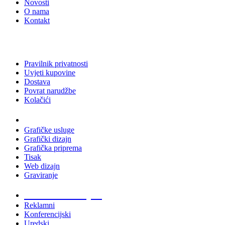
Novosti
O nama
Kontakt
Pravilnik privatnosti
Uvjeti kupovine
Dostava
Povrat narudžbe
Kolačići
Usluge
Grafičke usluge
Grafički dizajn
Grafička priprema
Tisak
Web dizajn
Graviranje
Tiskani materijali
Reklamni
Konferencijski
Uredski