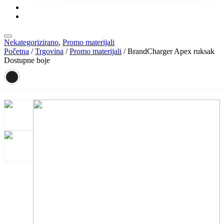
KONTAKT
KATALOZI
Nekategorizirano
,
Promo materijali
Početna
/
Trgovina
/
Promo materijali
/ BrandCharger Apex ruksak
Dostupne boje