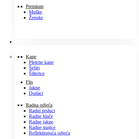
Premium
Muške
Ženske
ODJEĆA
Kape
Pletene kape
Šeširi
Šilterice
Flis
Jakne
Dodaci
Radna odjeća
Radni prsluci
Radne hlače
Radne jakne
Radne majice
Reflektirajuća odjeća