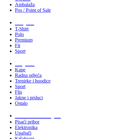
Ambalaža
Pos / Point of Sale
Majice
T-Shirt
Polo
Premium
Fit
Sport
Odjeća
Kape
Radna odjeća
Trenirke i hoodice
Sport
Flis
Jakne i prsluci
Ostalo
Promo materijali
Pisaći pribor
Elektronika
Upaljači
Kišobrani