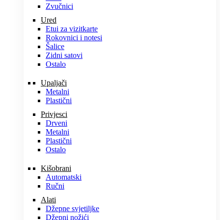
Zvučnici
Ured
Etui za vizitkarte
Rokovnici i notesi
Šalice
Zidni satovi
Ostalo
Upaljači
Metalni
Plastični
Privjesci
Drveni
Metalni
Plastični
Ostalo
Kišobrani
Automatski
Ručni
Alati
Džepne svjetiljke
Džepni nožići