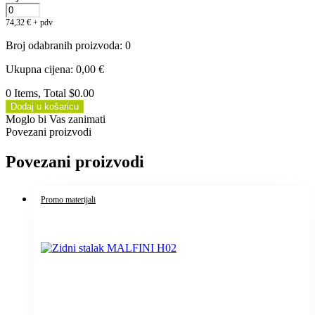
74,32
€
+ pdv
Broj odabranih proizvoda
:
0
Ukupna cijena
:
0,00
€
0 Items, Total $0.00
Dodaj u košaricu
Moglo bi Vas zanimati
Povezani proizvodi
Povezani proizvodi
Promo materijali