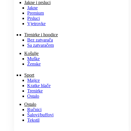
Jakne i prsluci
Jakne
Premium
Prsluci
Vjetrovke
Trenirke i hoodice
Bez zatvarača
Sa zatvaračem
Košulje
Muške
Ženske
Sport
Majice
Kratke hlače
Trenirke
Ostalo
Ostalo
Ručnici
Šalovi/buffovi
Tekstil