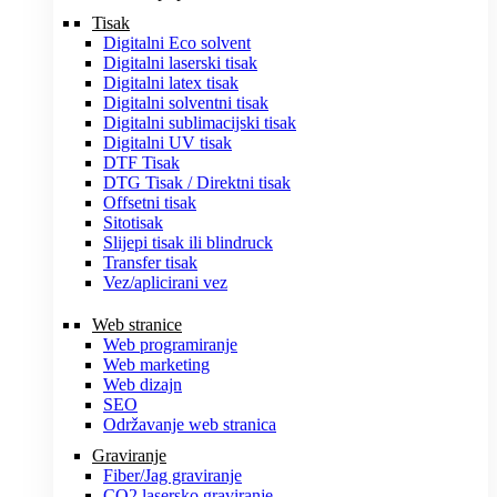
Tisak
Digitalni Eco solvent
Digitalni laserski tisak
Digitalni latex tisak
Digitalni solventni tisak
Digitalni sublimacijski tisak
Digitalni UV tisak
DTF Tisak
DTG Tisak / Direktni tisak
Offsetni tisak
Sitotisak
Slijepi tisak ili blindruck
Transfer tisak
Vez/aplicirani vez
Web stranice
Web programiranje
Web marketing
Web dizajn
SEO
Održavanje web stranica
Graviranje
Fiber/Jag graviranje
CO2 lasersko graviranje