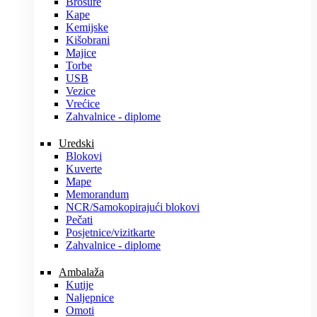
Brošure
Kape
Kemijske
Kišobrani
Majice
Torbe
USB
Vezice
Vrećice
Zahvalnice - diplome
Uredski
Blokovi
Kuverte
Mape
Memorandum
NCR/Samokopirajući blokovi
Pečati
Posjetnice/vizitkarte
Zahvalnice - diplome
Ambalaža
Kutije
Naljepnice
Omoti