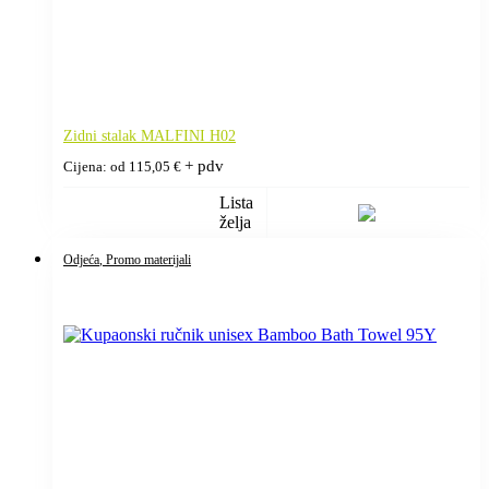
Zidni stalak MALFINI H02
+ pdv
Cijena: od
115,05
€
Lista
želja
Odjeća
, Promo materijali