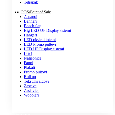
Tetrapak
POS/Point of Sale
A-panoi
Banneri
Beach flag
Big LED UP Display sistemi
Hangeri
LED okviri i totemi
LED Promo pultevi
LED UP Display sistemi
Letci
Naljepnice
Panoi
Plakati
Promo pultovi
Roll up
Tekstilni zidovi
Zastave
Zastavice
Wobbleri