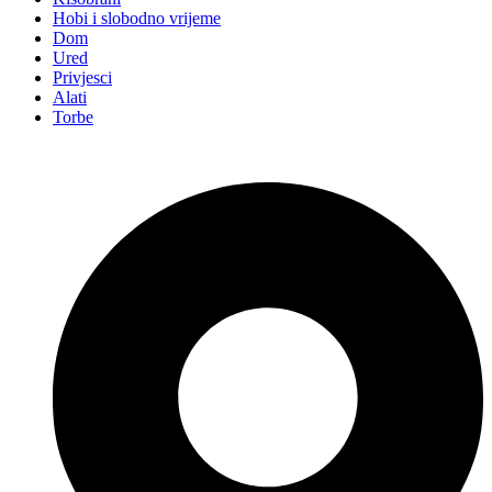
Hobi i slobodno vrijeme
Dom
Ured
Privjesci
Alati
Torbe