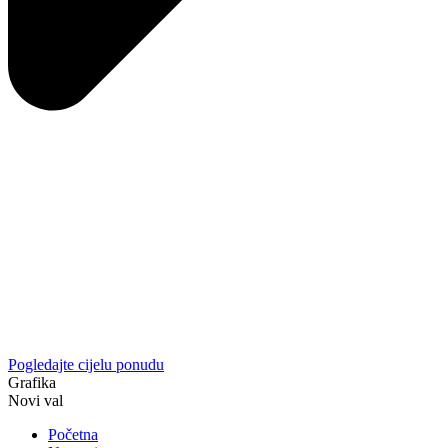
Pogledajte cijelu ponudu
Grafika
Novi val
Početna