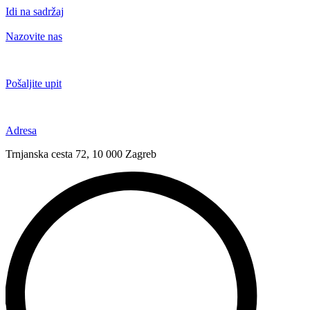
Idi na sadržaj
Nazovite nas
+385 91 6673 789
Pošaljite upit
novival@novival.hr
Adresa
Trnjanska cesta 72, 10 000 Zagreb