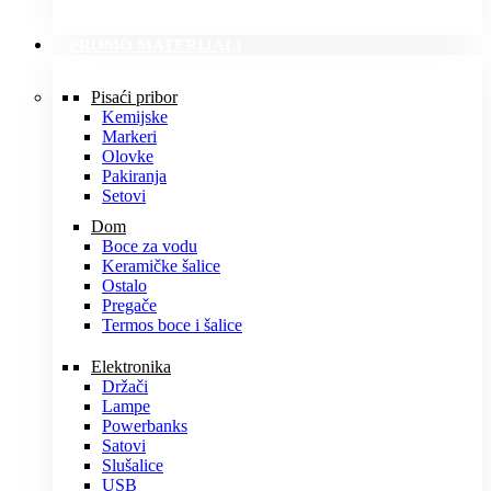
PROMO MATERIJALI
Pisaći pribor
Kemijske
Markeri
Olovke
Pakiranja
Setovi
Dom
Boce za vodu
Keramičke šalice
Ostalo
Pregače
Termos boce i šalice
Elektronika
Držači
Lampe
Powerbanks
Satovi
Slušalice
USB