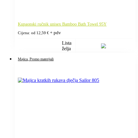
Kupaonski ručnik unisex Bamboo Bath Towel 95Y
+ pdv
Cijena: od
12,59
€
Lista
želja
Majica
, Promo materijali