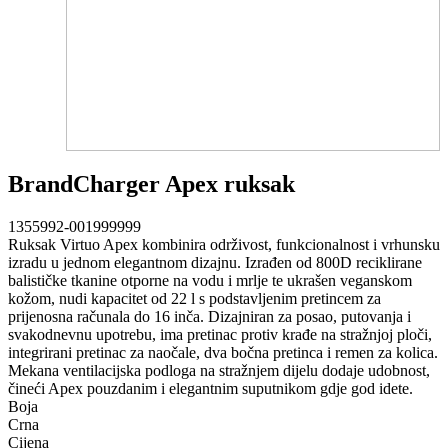
BrandCharger Apex ruksak
1355992-001999999
Ruksak Virtuo Apex kombinira održivost, funkcionalnost i vrhunsku
izradu u jednom elegantnom dizajnu. Izrađen od 800D reciklirane
balističke tkanine otporne na vodu i mrlje te ukrašen veganskom
kožom, nudi kapacitet od 22 l s podstavljenim pretincem za
prijenosna računala do 16 inča. Dizajniran za posao, putovanja i
svakodnevnu upotrebu, ima pretinac protiv krađe na stražnjoj ploči,
integrirani pretinac za naočale, dva bočna pretinca i remen za kolica.
Mekana ventilacijska podloga na stražnjem dijelu dodaje udobnost,
čineći Apex pouzdanim i elegantnim suputnikom gdje god idete.
Boja
Crna
Cijena