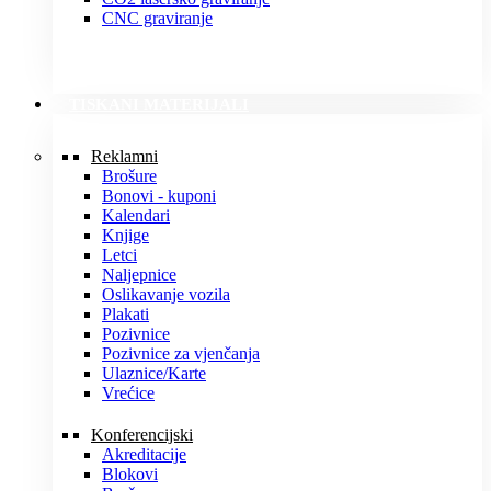
CNC graviranje
TISKANI MATERIJALI
Reklamni
Brošure
Bonovi - kuponi
Kalendari
Knjige
Letci
Naljepnice
Oslikavanje vozila
Plakati
Pozivnice
Pozivnice za vjenčanja
Ulaznice/Karte
Vrećice
Konferencijski
Akreditacije
Blokovi