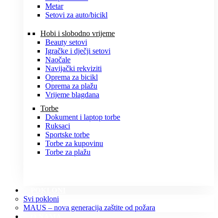
Metar
Setovi za auto/bicikl
Hobi i slobodno vrijeme
Beauty setovi
Igračke i dječji setovi
Naočale
Navijački rekviziti
Oprema za bicikl
Oprema za plažu
Vrijeme blagdana
Torbe
Dokument i laptop torbe
Ruksaci
Sportske torbe
Torbe za kupovinu
Torbe za plažu
POKLONI
Svi pokloni
MAUS – nova generacija zaštite od požara
O NAMA