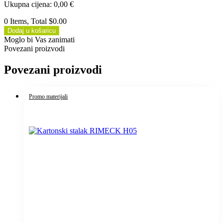
Ukupna cijena
:
0,00
€
0 Items, Total $0.00
Dodaj u košaricu
Moglo bi Vas zanimati
Povezani proizvodi
Povezani proizvodi
Promo materijali