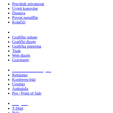
Pravilnik privatnosti
Uvjeti kupovine
Dostava
Povrat narudžbe
Kolačići
Usluge
Grafičke usluge
Grafički dizajn
Grafička priprema
Tisak
Web dizajn
Graviranje
Tiskani materijali
Reklamni
Konferencijski
Uredski
Ambalaža
Pos / Point of Sale
Majice
T-Shirt
Polo