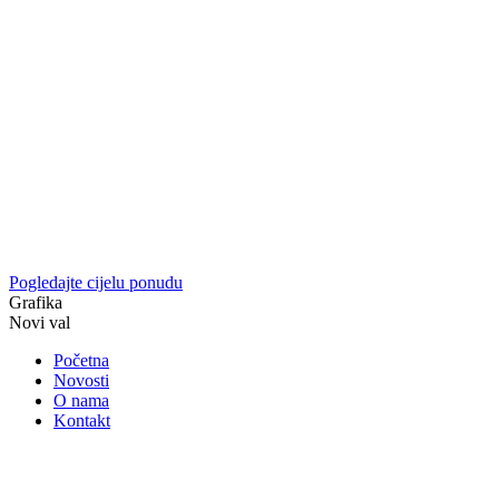
Pogledajte cijelu ponudu
Grafika
Novi val
Početna
Novosti
O nama
Kontakt