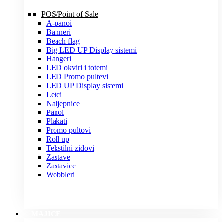
POS/Point of Sale
A-panoi
Banneri
Beach flag
Big LED UP Display sistemi
Hangeri
LED okviri i totemi
LED Promo pultevi
LED UP Display sistemi
Letci
Naljepnice
Panoi
Plakati
Promo pultovi
Roll up
Tekstilni zidovi
Zastave
Zastavice
Wobbleri
MAJICE