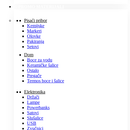
PROMO MATERIJALI
Pisaći pribor
Kemijske
Markeri
Olovke
Pakiranja
Setovi
Dom
Boce za vodu
Keramičke šalice
Ostalo
Pregače
Termos boce i šalice
Elektronika
Držači
Lampe
Powerbanks
Satovi
Slušalice
USB
Zvučnici