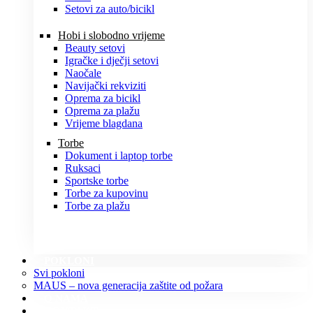
Setovi za auto/bicikl
Hobi i slobodno vrijeme
Beauty setovi
Igračke i dječji setovi
Naočale
Navijački rekviziti
Oprema za bicikl
Oprema za plažu
Vrijeme blagdana
Torbe
Dokument i laptop torbe
Ruksaci
Sportske torbe
Torbe za kupovinu
Torbe za plažu
POKLONI
Svi pokloni
MAUS – nova generacija zaštite od požara
O NAMA
KONTAKT