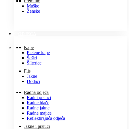
Premium
Muške
Ženske
ODJEĆA
Kape
Pletene kape
Šeširi
Šilterice
Flis
Jakne
Dodaci
Radna odjeća
Radni prsluci
Radne hlače
Radne jakne
Radne majice
Reflektirajuća odjeća
Jakne i prsluci