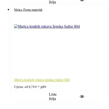
8,16 €
želja
do
8,77 €
Majica
, Promo materijali
Majica kratkih rukava ženska Sailor 804
+ pdv
Cijena: od
6,74
€
Lista
želja