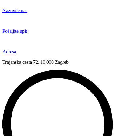
Idi
na
Nazovite nas
sadržaj
+385 91 6673 789
Pošaljite upit
novival@novival.hr
Adresa
Trnjanska cesta 72, 10 000 Zagreb