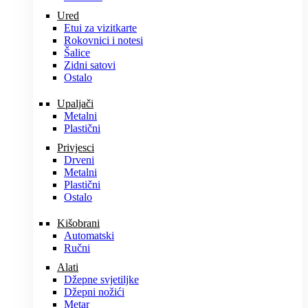
Ured
Etui za vizitkarte
Rokovnici i notesi
Šalice
Zidni satovi
Ostalo
Upaljači
Metalni
Plastični
Privjesci
Drveni
Metalni
Plastični
Ostalo
Kišobrani
Automatski
Ručni
Alati
Džepne svjetiljke
Džepni nožići
Metar