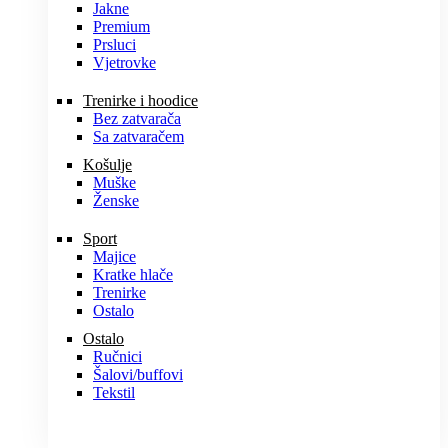
Jakne
Premium
Prsluci
Vjetrovke
Trenirke i hoodice
Bez zatvarača
Sa zatvaračem
Košulje
Muške
Ženske
Sport
Majice
Kratke hlače
Trenirke
Ostalo
Ostalo
Ručnici
Šalovi/buffovi
Tekstil