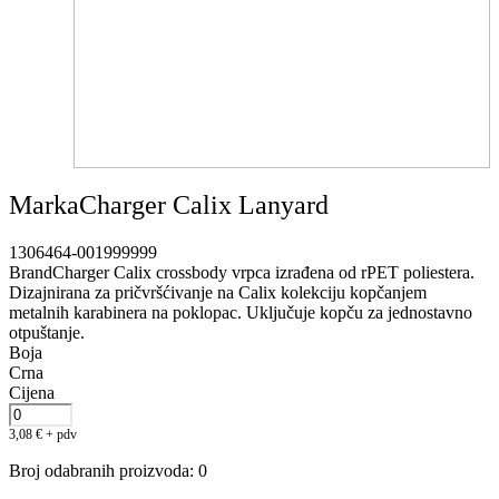
MarkaCharger Calix Lanyard
1306464-001999999
BrandCharger Calix crossbody vrpca izrađena od rPET poliestera.
Dizajnirana za pričvršćivanje na Calix kolekciju kopčanjem
metalnih karabinera na poklopac. Uključuje kopču za jednostavno
otpuštanje.
Boja
Crna
Cijena
3,08
€
+ pdv
Broj odabranih proizvoda
:
0