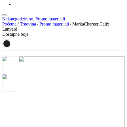
KATALOZI
Nekategorizirano
,
Promo materijali
Početna
/
Trgovina
/
Promo materijali
/ MarkaCharger Calix
Lanyard
Dostupne boje