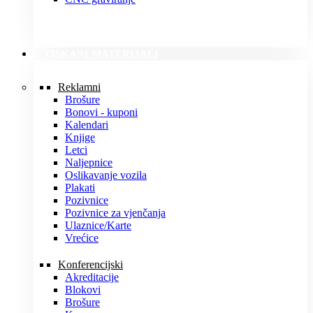
TISKANI MATERIJALI
Reklamni
Brošure
Bonovi - kuponi
Kalendari
Knjige
Letci
Naljepnice
Oslikavanje vozila
Plakati
Pozivnice
Pozivnice za vjenčanja
Ulaznice/Karte
Vrećice
Konferencijski
Akreditacije
Blokovi
Brošure