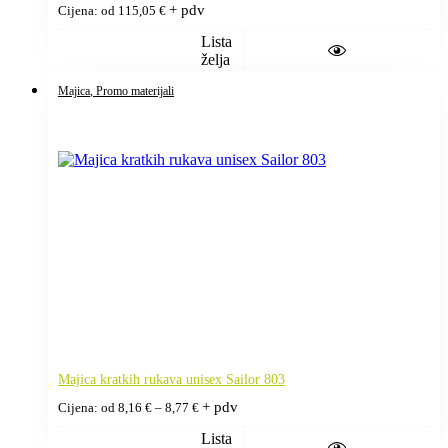
+ pdv
Cijena: od
115,05
€
Lista
želja
Majica
, Promo materijali
Majica kratkih rukava unisex Sailor 803
Raspon
+ pdv
Cijena: od
8,16
€
–
8,77
€
cijena:
od
Lista