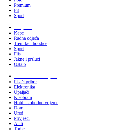
Premium
Fit
Sport
Odjeća
Kape
Radna odjeća
Trenirke i hoodice
Sport
Flis
Jakne i prsluci
Ostalo
Promo materijali
Pisaći pribor
Elektronika
Upaljači
Kišobrani
Hobi i slobodno vrijeme
Dom
Ured
Privjesci
Alati
Torbe