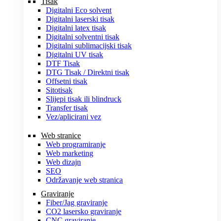
Tisak
Digitalni Eco solvent
Digitalni laserski tisak
Digitalni latex tisak
Digitalni solventni tisak
Digitalni sublimacijski tisak
Digitalni UV tisak
DTF Tisak
DTG Tisak / Direktni tisak
Offsetni tisak
Sitotisak
Slijepi tisak ili blindruck
Transfer tisak
Vez/aplicirani vez
Web stranice
Web programiranje
Web marketing
Web dizajn
SEO
Održavanje web stranica
Graviranje
Fiber/Jag graviranje
CO2 lasersko graviranje
CNC graviranje