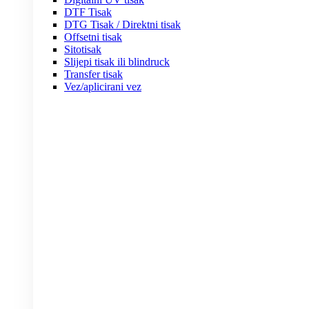
DTF Tisak
DTG Tisak / Direktni tisak
Offsetni tisak
Sitotisak
Slijepi tisak ili blindruck
Transfer tisak
Vez/aplicirani vez