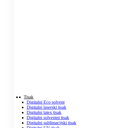
Tisak
Digitalni Eco solvent
Digitalni laserski tisak
Digitalni latex tisak
Digitalni solventni tisak
Digitalni sublimacijski tisak
Digitalni UV tisak