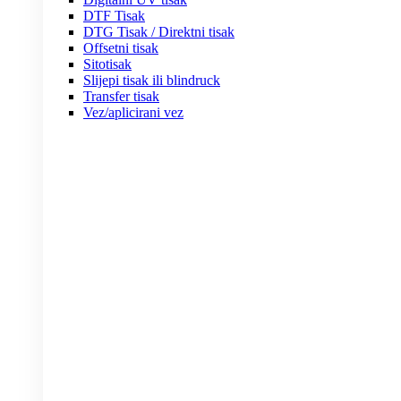
DTF Tisak
DTG Tisak / Direktni tisak
Offsetni tisak
Sitotisak
Slijepi tisak ili blindruck
Transfer tisak
Vez/aplicirani vez