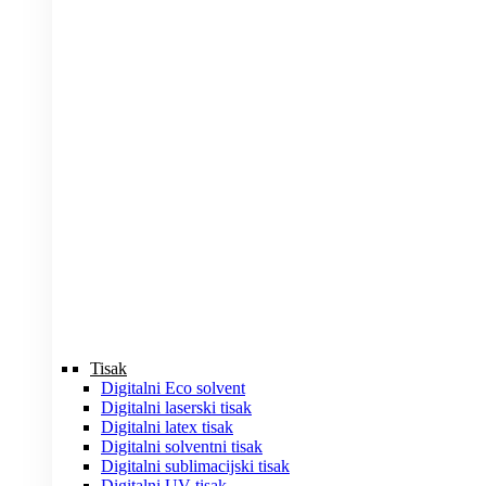
Tisak
Digitalni Eco solvent
Digitalni laserski tisak
Digitalni latex tisak
Digitalni solventni tisak
Digitalni sublimacijski tisak
Digitalni UV tisak