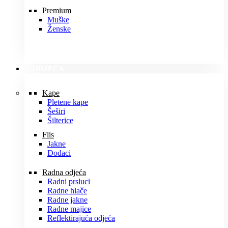
Premium
Muške
Ženske
ODJEĆA
Kape
Pletene kape
Šeširi
Šilterice
Flis
Jakne
Dodaci
Radna odjeća
Radni prsluci
Radne hlače
Radne jakne
Radne majice
Reflektirajuća odjeća