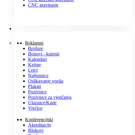
CNC graviranje
TISKANI MATERIJALI
Reklamni
Brošure
Bonovi - kuponi
Kalendari
Knjige
Letci
Naljepnice
Oslikavanje vozila
Plakati
Pozivnice
Pozivnice za vjenčanja
Ulaznice/Karte
Vrećice
Konferencijski
Akreditacije
Blokovi