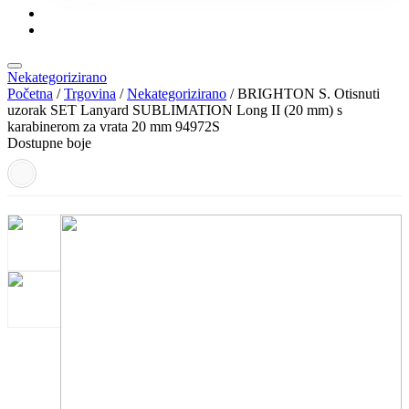
KONTAKT
KATALOZI
Nekategorizirano
Početna
/
Trgovina
/
Nekategorizirano
/ BRIGHTON S. Otisnuti
uzorak SET Lanyard SUBLIMATION Long II (20 mm) s
karabinerom za vrata 20 mm 94972S
Dostupne boje