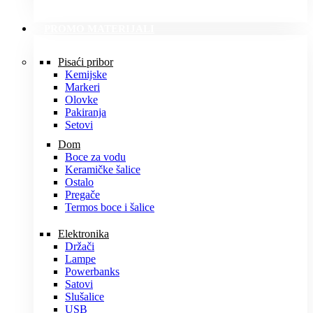
PROMO MATERIJALI
Pisaći pribor
Kemijske
Markeri
Olovke
Pakiranja
Setovi
Dom
Boce za vodu
Keramičke šalice
Ostalo
Pregače
Termos boce i šalice
Elektronika
Držači
Lampe
Powerbanks
Satovi
Slušalice
USB