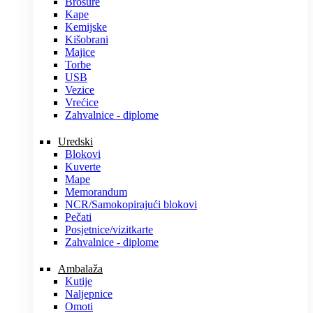
Brošure
Kape
Kemijske
Kišobrani
Majice
Torbe
USB
Vezice
Vrećice
Zahvalnice - diplome
Uredski
Blokovi
Kuverte
Mape
Memorandum
NCR/Samokopirajući blokovi
Pečati
Posjetnice/vizitkarte
Zahvalnice - diplome
Ambalaža
Kutije
Naljepnice
Omoti