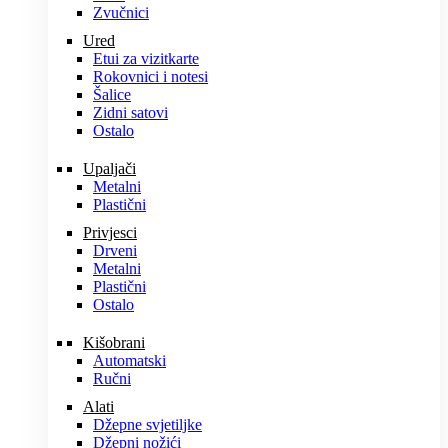
Zvučnici
Ured
Etui za vizitkarte
Rokovnici i notesi
Šalice
Zidni satovi
Ostalo
Upaljači
Metalni
Plastični
Privjesci
Drveni
Metalni
Plastični
Ostalo
Kišobrani
Automatski
Ručni
Alati
Džepne svjetiljke
Džepni nožići