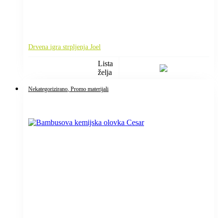
Drvena igra strpljenja Joel
Lista
želja
Nekategorizirano
, Promo materijali