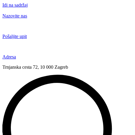
Idi na sadržaj
Nazovite nas
+385 91 6673 789
Pošaljite upit
novival@novival.hr
Adresa
Trnjanska cesta 72, 10 000 Zagreb