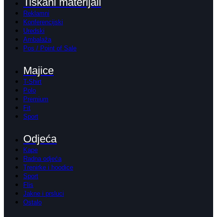
Tiskani materijali
Reklamni
Konferencijski
Uredski
Ambalaža
Pos / Point of Sale
Majice
T-Shirt
Polo
Premium
Fit
Sport
Odjeća
Kape
Radna odjeća
Trenirke i hoodice
Sport
Flis
Jakne i prsluci
Ostalo