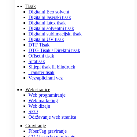
Tisak
Digitalni Eco solvent
Digitalni laserski tisak
Digitalni latex tisak
Digitalni solventni tisak
Digitalni sublimacijski tisak
Digitalni UV tisak
DTF Tisak
DTG Tisak / Direktni tisak
Offsetni tisak
Sitotisak
Slijepi tisak ili blindruck
Transfer tisak
Vez/aplicirani vez
Web stranice
Web programiranje
Web marketing
Web dizajn
SEO
Održavanje web stranica
Graviranje
Fiber/Jag graviranje
CO2 lasersko graviranje