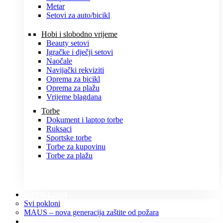
Metar
Setovi za auto/bicikl
Hobi i slobodno vrijeme
Beauty setovi
Igračke i dječji setovi
Naočale
Navijački rekviziti
Oprema za bicikl
Oprema za plažu
Vrijeme blagdana
Torbe
Dokument i laptop torbe
Ruksaci
Sportske torbe
Torbe za kupovinu
Torbe za plažu
POKLONI
Svi pokloni
MAUS – nova generacija zaštite od požara
O NAMA