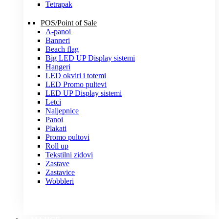
Tetrapak
POS/Point of Sale
A-panoi
Banneri
Beach flag
Big LED UP Display sistemi
Hangeri
LED okviri i totemi
LED Promo pultevi
LED UP Display sistemi
Letci
Naljepnice
Panoi
Plakati
Promo pultovi
Roll up
Tekstilni zidovi
Zastave
Zastavice
Wobbleri