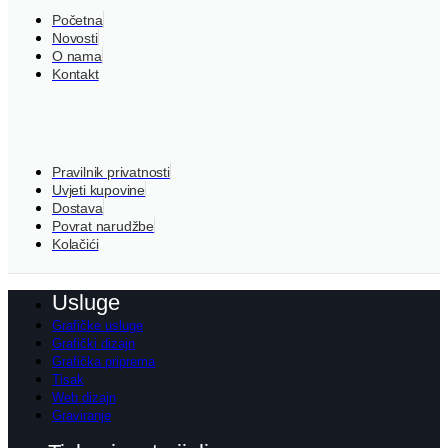
Početna
Novosti
O nama
Kontakt
Pravilnik privatnosti
Uvjeti kupovine
Dostava
Povrat narudžbe
Kolačići
Usluge
Grafičke usluge
Grafički dizajn
Grafička priprema
Tisak
Web dizajn
Graviranje