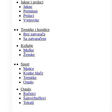
Jakne i prsluci
Jakne
Premium
Prsluci
Vjetrovke
Trenirke i hoodice
Bez zatvarača
Sa zatvaračem
Košulje
Muške
Ženske
Sport
Majice
Kratke hlače
Trenirke
Ostalo
Ostalo
Ručnici
Šalovi/buffovi
Tekstil