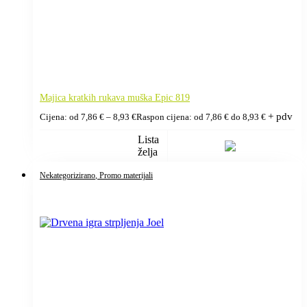
Majica kratkih rukava muška Epic 819
+ pdv
Cijena: od
7,86
€
–
8,93
€
Raspon cijena: od 7,86 € do 8,93 €
Lista
želja
Nekategorizirano
, Promo materijali