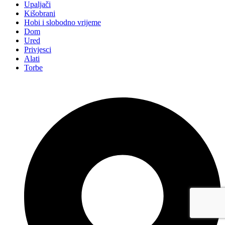
Upaljači
Kišobrani
Hobi i slobodno vrijeme
Dom
Ured
Privjesci
Alati
Torbe