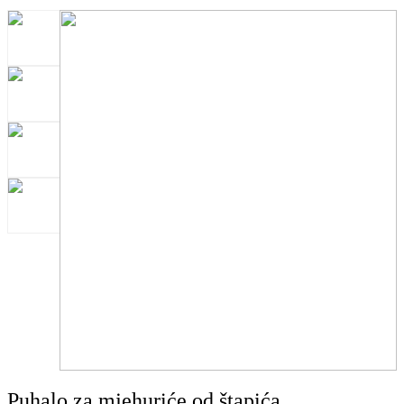
Puhalo za mjehuriće od štapića