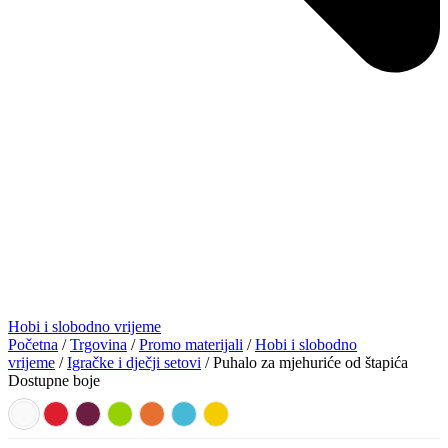
Hobi i slobodno vrijeme
Početna
/
Trgovina
/
Promo materijali
/
Hobi i slobodno
vrijeme
/
Igračke i dječji setovi
/ Puhalo za mjehuriće od štapića
Dostupne boje