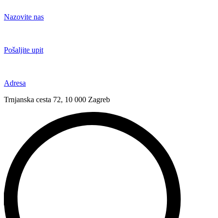
Idi
na
Nazovite nas
sadržaj
+385 91 6673 789
Pošaljite upit
novival@novival.hr
Adresa
Trnjanska cesta 72, 10 000 Zagreb