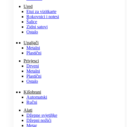
Ured
Etui za vizitkarte
Rokovnici i notesi
Šalice
Zidni satovi
Ostalo
Upaljači
Metalni
Plastični
Privjesci
Drveni
Metalni
Plastični
Ostalo
Kišobrani
Automatski
Ručni
Alati
Džepne svjetiljke
Džepni nožići
Metar