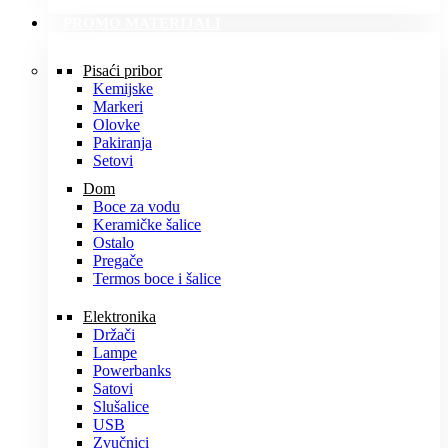
PROMO MATERIJALI
Pisaći pribor
Kemijske
Markeri
Olovke
Pakiranja
Setovi
Dom
Boce za vodu
Keramičke šalice
Ostalo
Pregače
Termos boce i šalice
Elektronika
Držači
Lampe
Powerbanks
Satovi
Slušalice
USB
Zvučnici