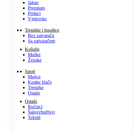
Jakne
Premium
Prsluci
Vjetrovke
Trenirke i hoodice
Bez zatvarača
Sa zatvaračem
Košulje
Muške
Ženske
Sport
Majice
Kratke hlače
Trenirke
Ostalo
Ostalo
Ručnici
Šalovi/buffovi
Tekstil