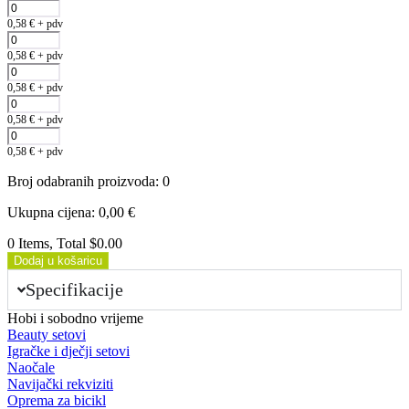
0,58
€
+ pdv
0,58
€
+ pdv
0,58
€
+ pdv
0,58
€
+ pdv
0,58
€
+ pdv
Broj odabranih proizvoda
:
0
Ukupna cijena
:
0,00
€
0 Items, Total $0.00
Dodaj u košaricu
Specifikacije
Hobi i sobodno vrijeme
Beauty setovi
Igračke i dječji setovi
Naočale
Navijački rekviziti
Oprema za bicikl