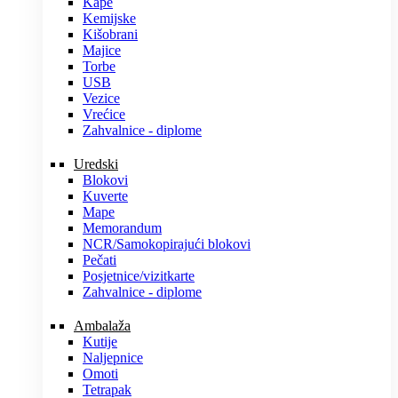
Kape
Kemijske
Kišobrani
Majice
Torbe
USB
Vezice
Vrećice
Zahvalnice - diplome
Uredski
Blokovi
Kuverte
Mape
Memorandum
NCR/Samokopirajući blokovi
Pečati
Posjetnice/vizitkarte
Zahvalnice - diplome
Ambalaža
Kutije
Naljepnice
Omoti
Tetrapak