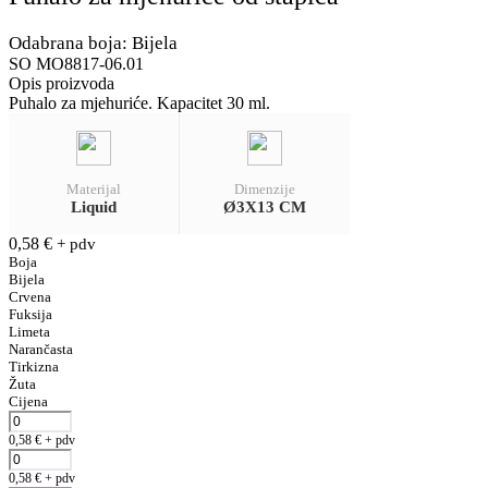
Odabrana boja: Bijela
SO MO8817-06.01
Opis proizvoda
Puhalo za mjehuriće. Kapacitet 30 ml.
Materijal
Dimenzije
Liquid
Ø3X13 CM
0,58
€
+ pdv
Boja
Bijela
Crvena
Fuksija
Limeta
Narančasta
Tirkizna
Žuta
Cijena
0,58
€
+ pdv
0,58
€
+ pdv