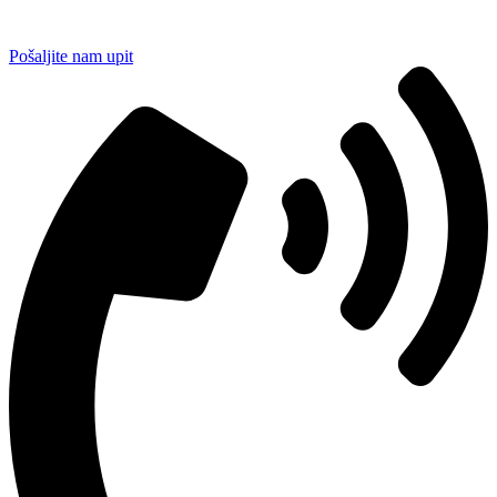
Pošaljite nam upit