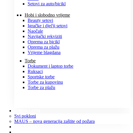
Setovi za auto/bicikl
Hobi i slobodno vrijeme
Beauty setovi
Igračke i dječji setovi
Naočale
Navijački rekviziti
Oprema za bicikl
Oprema za plažu
Vrijeme blagdana
Torbe
Dokument i laptop torbe
Ruksaci
Sportske torbe
Torbe za kupovinu
Torbe za plažu
POKLONI
Svi pokloni
MAUS – nova generacija zaštite od požara
O NAMA
KONTAKT