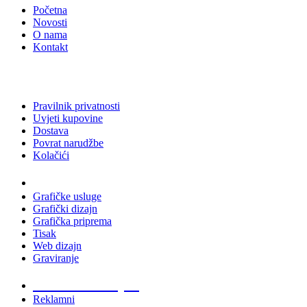
Početna
Novosti
O nama
Kontakt
Pravilnik privatnosti
Uvjeti kupovine
Dostava
Povrat narudžbe
Kolačići
Usluge
Grafičke usluge
Grafički dizajn
Grafička priprema
Tisak
Web dizajn
Graviranje
Tiskani materijali
Reklamni