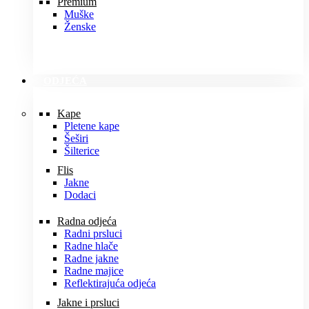
Premium
Muške
Ženske
ODJEĆA
Kape
Pletene kape
Šeširi
Šilterice
Flis
Jakne
Dodaci
Radna odjeća
Radni prsluci
Radne hlače
Radne jakne
Radne majice
Reflektirajuća odjeća
Jakne i prsluci