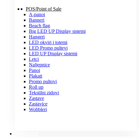
POS/Point of Sale
A-panoi
Banneri
Beach flag
Big LED UP Display sistemi
Hangeri
LED okviri i totemi
LED Promo pultevi
LED UP Display sistemi
Letci
Naljepnice
Panoi
Plakati
Promo pultovi
Roll up
Tekstilni zidovi
Zastave
Zastavice
Wobbleri
MAJICE