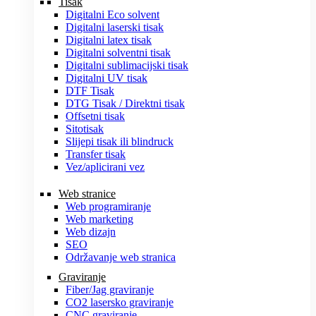
Tisak
Digitalni Eco solvent
Digitalni laserski tisak
Digitalni latex tisak
Digitalni solventni tisak
Digitalni sublimacijski tisak
Digitalni UV tisak
DTF Tisak
DTG Tisak / Direktni tisak
Offsetni tisak
Sitotisak
Slijepi tisak ili blindruck
Transfer tisak
Vez/aplicirani vez
Web stranice
Web programiranje
Web marketing
Web dizajn
SEO
Održavanje web stranica
Graviranje
Fiber/Jag graviranje
CO2 lasersko graviranje
CNC graviranje