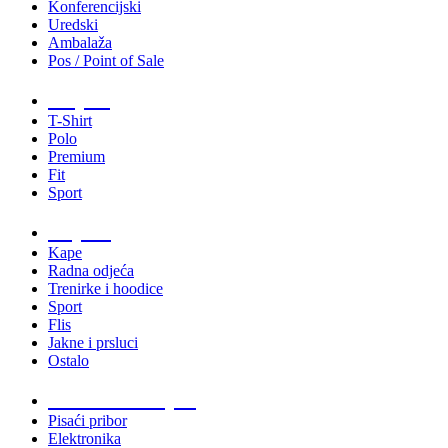
Konferencijski
Uredski
Ambalaža
Pos / Point of Sale
Majice
T-Shirt
Polo
Premium
Fit
Sport
Odjeća
Kape
Radna odjeća
Trenirke i hoodice
Sport
Flis
Jakne i prsluci
Ostalo
Promo materijali
Pisaći pribor
Elektronika