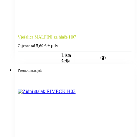
Vješalica MALFINI za hlače H07
+ pdv
Cijena: od
5,60
€
Lista
želja
Promo materijali