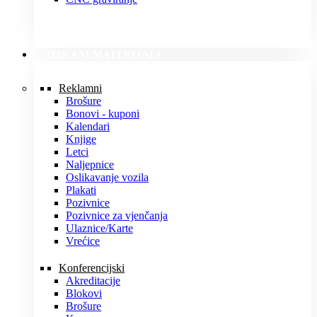
TISKANI MATERIJALI
Reklamni
Brošure
Bonovi - kuponi
Kalendari
Knjige
Letci
Naljepnice
Oslikavanje vozila
Plakati
Pozivnice
Pozivnice za vjenčanja
Ulaznice/Karte
Vrećice
Konferencijski
Akreditacije
Blokovi
Brošure