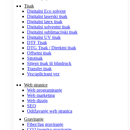
Tisak
Digitalni Eco solvent
Digitalni laserski tisak
Digitalni latex tisak
Digitalni solventni tisak
Digitalni sublimacijski tisak
Digitalni UV tisak
DTF Tisak
DTG Tisak / Direktni tisak
Offsetni tisak
Sitotisak
Slijepi tisak ili blindruck
Transfer tisak
Vez/aplicirani vez
Web stranice
Web programiranje
Web marketing
Web dizajn
SEO
Održavanje web stranica
Graviranje
Fiber/Jag graviranje
CO2 lasersko graviranje