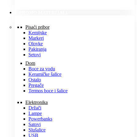
PROMO MATERIJALI
Pisaći pribor
Kemijske
Markeri
Olovke
Pakiranja
Setovi
Dom
Boce za vodu
Keramičke šalice
Ostalo
Pregače
Termos boce i šalice
Elektronika
Držači
Lampe
Powerbanks
Satovi
Slušalice
USB