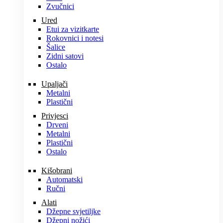
Zvučnici
Ured
Etui za vizitkarte
Rokovnici i notesi
Šalice
Zidni satovi
Ostalo
Upaljači
Metalni
Plastični
Privjesci
Drveni
Metalni
Plastični
Ostalo
Kišobrani
Automatski
Ručni
Alati
Džepne svjetiljke
Džepni nožići