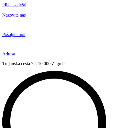
Idi na sadržaj
Nazovite nas
+385 91 6673 789
Pošaljite upit
novival@novival.hr
Adresa
Trnjanska cesta 72, 10 000 Zagreb