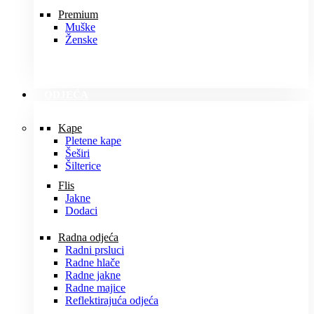
Premium
Muške
Ženske
ODJEĆA
Kape
Pletene kape
Šeširi
Šilterice
Flis
Jakne
Dodaci
Radna odjeća
Radni prsluci
Radne hlače
Radne jakne
Radne majice
Reflektirajuća odjeća