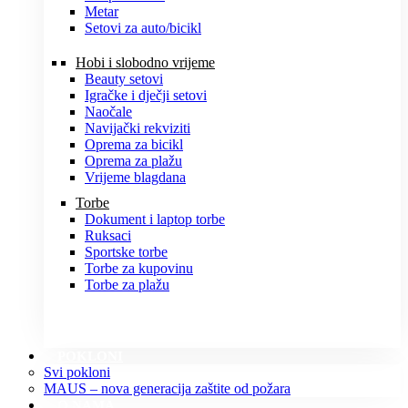
Metar
Setovi za auto/bicikl
Hobi i slobodno vrijeme
Beauty setovi
Igračke i dječji setovi
Naočale
Navijački rekviziti
Oprema za bicikl
Oprema za plažu
Vrijeme blagdana
Torbe
Dokument i laptop torbe
Ruksaci
Sportske torbe
Torbe za kupovinu
Torbe za plažu
POKLONI
Svi pokloni
MAUS – nova generacija zaštite od požara
O NAMA