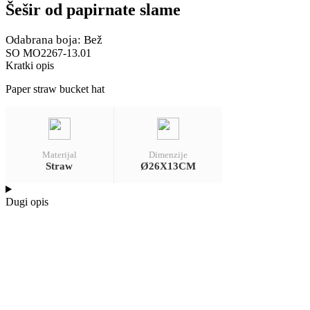
Šešir od papirnate slame
Odabrana boja: Bež
SO MO2267-13.01
Kratki opis
Paper straw bucket hat
Materijal
Dimenzije
Straw
Ø26X13CM
Dugi opis