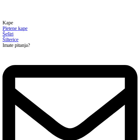
Kape
Pletene kape
Šeširi
Šilterice
Imate pitanja?