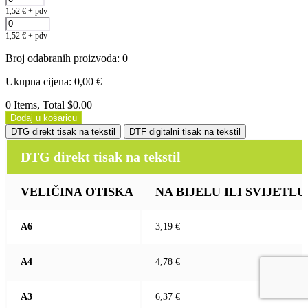
1,52
€
+ pdv
1,52
€
+ pdv
Broj odabranih proizvoda
:
0
Ukupna cijena
:
0,00
€
0 Items, Total $0.00
Dodaj u košaricu
DTG direkt tisak na tekstil
DTF digitalni tisak na tekstil
DTG direkt tisak na tekstil
VELIČINA OTISKA
NA BIJELU ILI SVIJETLU (b
A6
3,19 €
A4
4,78 €
A3
6,37 €