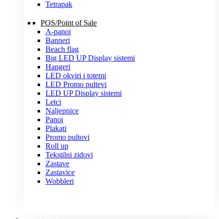
Tetrapak
POS/Point of Sale
A-panoi
Banneri
Beach flag
Big LED UP Display sistemi
Hangeri
LED okviri i totemi
LED Promo pultevi
LED UP Display sistemi
Letci
Naljepnice
Panoi
Plakati
Promo pultovi
Roll up
Tekstilni zidovi
Zastave
Zastavice
Wobbleri