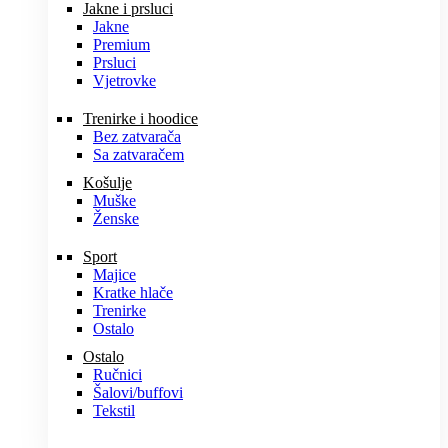
Jakne i prsluci
Jakne
Premium
Prsluci
Vjetrovke
Trenirke i hoodice
Bez zatvarača
Sa zatvaračem
Košulje
Muške
Ženske
Sport
Majice
Kratke hlače
Trenirke
Ostalo
Ostalo
Ručnici
Šalovi/buffovi
Tekstil