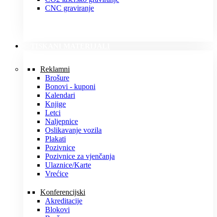
CNC graviranje
TISKANI MATERIJALI
Reklamni
Brošure
Bonovi - kuponi
Kalendari
Knjige
Letci
Naljepnice
Oslikavanje vozila
Plakati
Pozivnice
Pozivnice za vjenčanja
Ulaznice/Karte
Vrećice
Konferencijski
Akreditacije
Blokovi