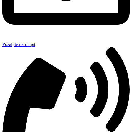
Pošaljite nam upit