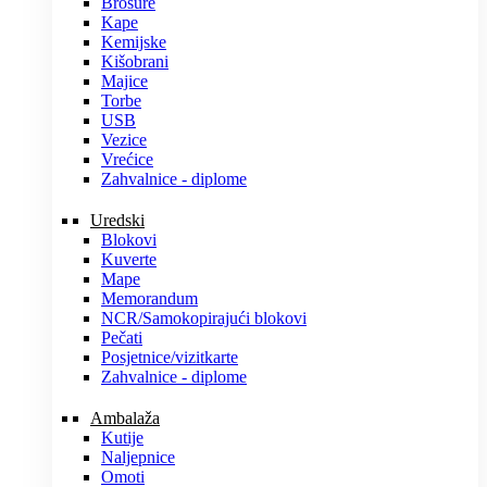
Brošure
Kape
Kemijske
Kišobrani
Majice
Torbe
USB
Vezice
Vrećice
Zahvalnice - diplome
Uredski
Blokovi
Kuverte
Mape
Memorandum
NCR/Samokopirajući blokovi
Pečati
Posjetnice/vizitkarte
Zahvalnice - diplome
Ambalaža
Kutije
Naljepnice
Omoti