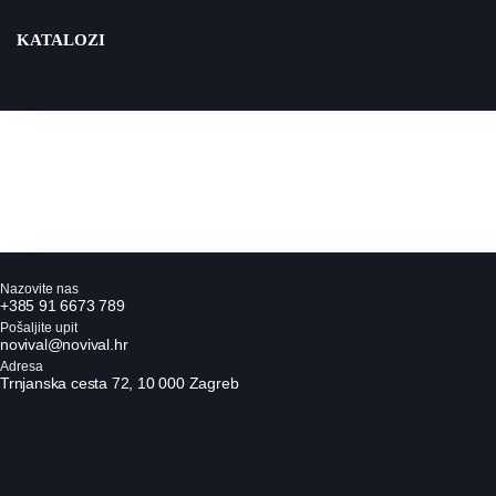
Idi
na
KATALOZI
sadržaj
Nazovite nas
+385 91 6673 789
Pošaljite upit
novival@novival.hr
Adresa
Trnjanska cesta 72, 10 000 Zagreb