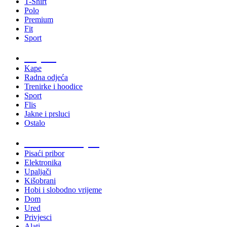
T-Shirt
Polo
Premium
Fit
Sport
Odjeća
Kape
Radna odjeća
Trenirke i hoodice
Sport
Flis
Jakne i prsluci
Ostalo
Promo materijali
Pisaći pribor
Elektronika
Upaljači
Kišobrani
Hobi i slobodno vrijeme
Dom
Ured
Privjesci
Alati