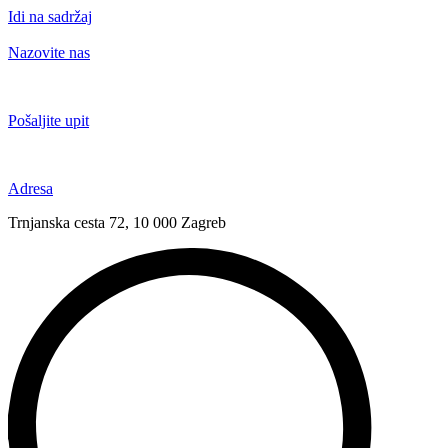
Idi na sadržaj
Nazovite nas
+385 91 6673 789
Pošaljite upit
novival@novival.hr
Adresa
Trnjanska cesta 72, 10 000 Zagreb