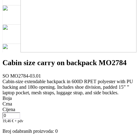
Cabin size carry on backpack MO2784
SO MO2784-03.01
Cabin-size extendable backpack in 600D RPET polyester with PU
backing and 180o opening. Includes shoe division, padded 15” ”
laptop pocket, mesh straps, luggage strap, and side buckles.
Boja
Crna
Cijena
19,46
€
+ pdv
Broj odabranih proizvoda
:
0