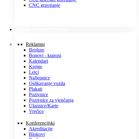
CNC graviranje
TISKANI MATERIJALI
Reklamni
Brošure
Bonovi - kuponi
Kalendari
Knjige
Letci
Naljepnice
Oslikavanje vozila
Plakati
Pozivnice
Pozivnice za vjenčanja
Ulaznice/Karte
Vrećice
Konferencijski
Akreditacije
Blokovi