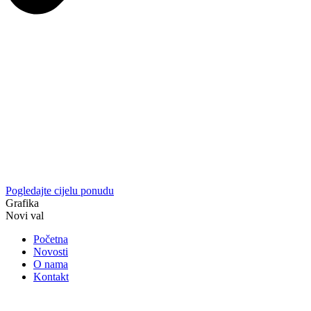
Pogledajte cijelu ponudu
Grafika
Novi val
Početna
Novosti
O nama
Kontakt