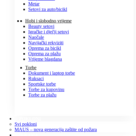
Metar
Setovi za auto/bicikl
Hobi i slobodno vrijeme
Beauty setovi
Igračke i dječji setovi
Naočale
Navijački rekviziti
Oprema za bicikl
Oprema za plažu
Vrijeme blagdana
Torbe
Dokument i laptop torbe
Ruksaci
Sportske torbe
Torbe za kupovinu
Torbe za plažu
POKLONI
Svi pokloni
MAUS – nova generacija zaštite od požara
O NAMA