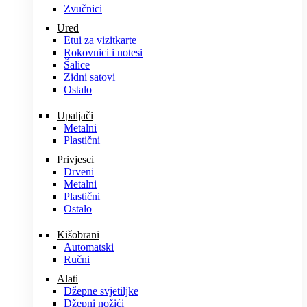
Zvučnici
Ured
Etui za vizitkarte
Rokovnici i notesi
Šalice
Zidni satovi
Ostalo
Upaljači
Metalni
Plastični
Privjesci
Drveni
Metalni
Plastični
Ostalo
Kišobrani
Automatski
Ručni
Alati
Džepne svjetiljke
Džepni nožići