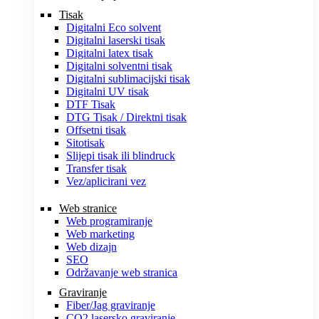
Tisak
Digitalni Eco solvent
Digitalni laserski tisak
Digitalni latex tisak
Digitalni solventni tisak
Digitalni sublimacijski tisak
Digitalni UV tisak
DTF Tisak
DTG Tisak / Direktni tisak
Offsetni tisak
Sitotisak
Slijepi tisak ili blindruck
Transfer tisak
Vez/aplicirani vez
Web stranice
Web programiranje
Web marketing
Web dizajn
SEO
Održavanje web stranica
Graviranje
Fiber/Jag graviranje
CO2 lasersko graviranje