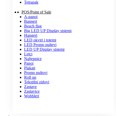
Tetrapak
POS/Point of Sale
A-panoi
Banneri
Beach flag
Big LED UP Display sistemi
Hangeri
LED okviri i totemi
LED Promo pultevi
LED UP Display sistemi
Letci
Naljepnice
Panoi
Plakati
Promo pultovi
Roll up
Tekstilni zidovi
Zastave
Zastavice
Wobbleri