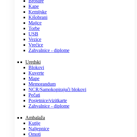
Brošure
Kape
Kemijske
Kišobrani
Majice
Torbe
USB
Vezice
Vrećice
Zahvalnice - diplome
Uredski
Blokovi
Kuverte
Mape
Memorandum
NCR/Samokopirajući blokovi
Pečati
Posjetnice/vizitkarte
Zahvalnice - diplome
Ambalaža
Kutije
Naljepnice
Omoti