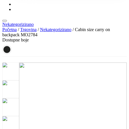
KONTAKT
KATALOZI
Nekategorizirano
Početna
/
Trgovina
/
Nekategorizirano
/ Cabin size carry on
backpack MO2784
Dostupne boje