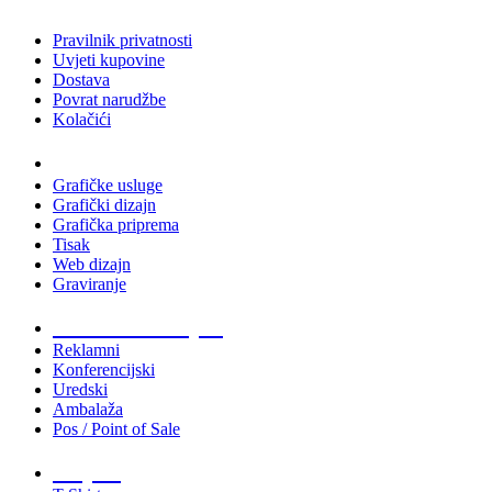
Pravilnik privatnosti
Uvjeti kupovine
Dostava
Povrat narudžbe
Kolačići
Usluge
Grafičke usluge
Grafički dizajn
Grafička priprema
Tisak
Web dizajn
Graviranje
Tiskani materijali
Reklamni
Konferencijski
Uredski
Ambalaža
Pos / Point of Sale
Majice