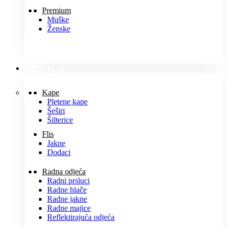
Premium
Muške
Ženske
ODJEĆA
Kape
Pletene kape
Šeširi
Šilterice
Flis
Jakne
Dodaci
Radna odjeća
Radni prsluci
Radne hlače
Radne jakne
Radne majice
Reflektirajuća odjeća