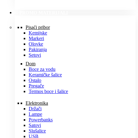
PROMO MATERIJALI
Pisaći pribor
Kemijske
Markeri
Olovke
Pakiranja
Setovi
Dom
Boce za vodu
Keramičke šalice
Ostalo
Pregače
Termos boce i šalice
Elektronika
Držači
Lampe
Powerbanks
Satovi
Slušalice
USB