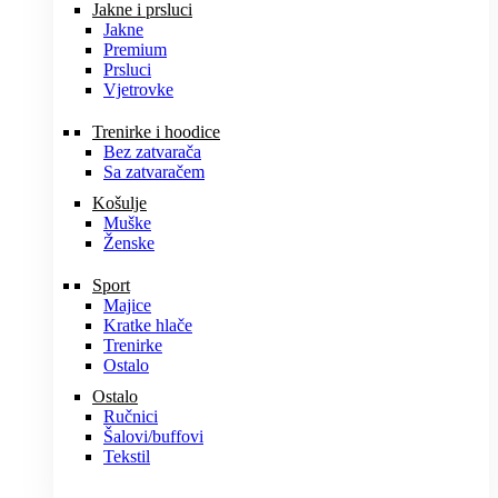
Jakne i prsluci
Jakne
Premium
Prsluci
Vjetrovke
Trenirke i hoodice
Bez zatvarača
Sa zatvaračem
Košulje
Muške
Ženske
Sport
Majice
Kratke hlače
Trenirke
Ostalo
Ostalo
Ručnici
Šalovi/buffovi
Tekstil