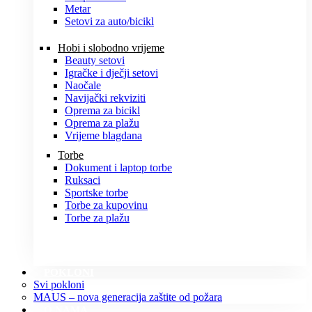
Metar
Setovi za auto/bicikl
Hobi i slobodno vrijeme
Beauty setovi
Igračke i dječji setovi
Naočale
Navijački rekviziti
Oprema za bicikl
Oprema za plažu
Vrijeme blagdana
Torbe
Dokument i laptop torbe
Ruksaci
Sportske torbe
Torbe za kupovinu
Torbe za plažu
POKLONI
Svi pokloni
MAUS – nova generacija zaštite od požara
O NAMA