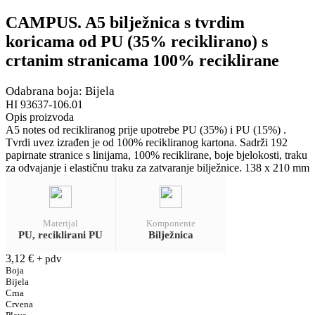
CAMPUS. A5 bilježnica s tvrdim
koricama od PU (35% reciklirano) s
crtanim stranicama 100% reciklirane
Odabrana boja: Bijela
HI 93637-106.01
Opis proizvoda
A5 notes od recikliranog prije upotrebe PU (35%) i PU (15%) .
Tvrdi uvez izrađen je od 100% recikliranog kartona. Sadrži 192
papirnate stranice s linijama, 100% reciklirane, boje bjelokosti, traku
za odvajanje i elastičnu traku za zatvaranje bilježnice. 138 x 210 mm
Materijal
Komponente
PU, reciklirani PU
Bilježnica
3,12
€
+ pdv
Boja
Bijela
Crna
Crvena