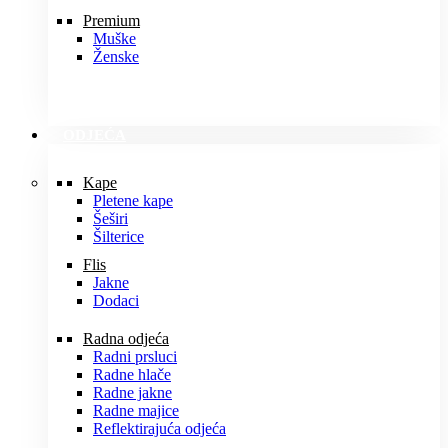
Premium
Muške
Ženske
ODJEĆA
Kape
Pletene kape
Šeširi
Šilterice
Flis
Jakne
Dodaci
Radna odjeća
Radni prsluci
Radne hlače
Radne jakne
Radne majice
Reflektirajuća odjeća