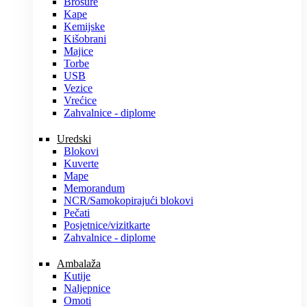
Brošure
Kape
Kemijske
Kišobrani
Majice
Torbe
USB
Vezice
Vrećice
Zahvalnice - diplome
Uredski
Blokovi
Kuverte
Mape
Memorandum
NCR/Samokopirajući blokovi
Pečati
Posjetnice/vizitkarte
Zahvalnice - diplome
Ambalaža
Kutije
Naljepnice
Omoti