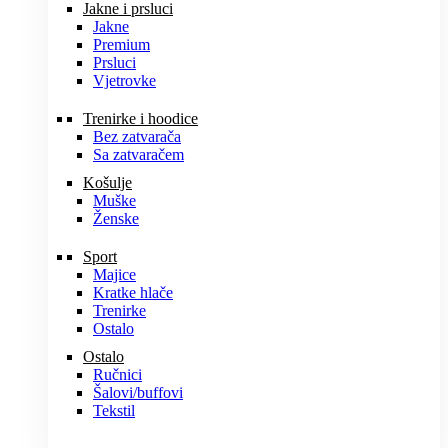
Jakne i prsluci
Jakne
Premium
Prsluci
Vjetrovke
Trenirke i hoodice
Bez zatvarača
Sa zatvaračem
Košulje
Muške
Ženske
Sport
Majice
Kratke hlače
Trenirke
Ostalo
Ostalo
Ručnici
Šalovi/buffovi
Tekstil