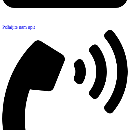
Pošaljite nam upit