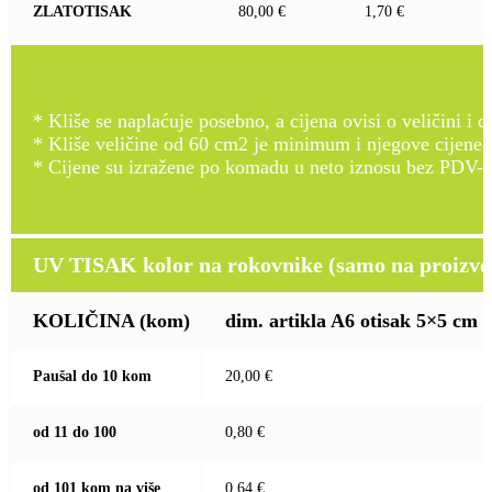
ZLATOTISAK
80,00 €
1,70 €
* Kliše se naplaćuje posebno, a cijena ovisi o veličini i d
* Kliše veličine od 60 cm2 je minimum i njegove cijene
* Cijene su izražene po komadu u neto iznosu bez PDV-a
UV TISAK kolor na rokovnike (samo na proizvod
KOLIČINA
(kom)
dim. artikla A6 otisak 5×5 cm
Paušal do 10 kom
20,00 €
od 11 do 100
0,80 €
od 101 kom na više
0,64 €