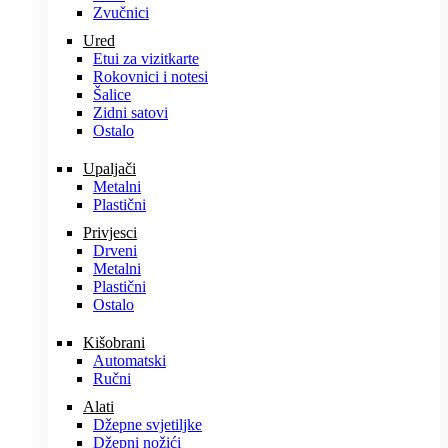
Zvučnici
Ured
Etui za vizitkarte
Rokovnici i notesi
Šalice
Zidni satovi
Ostalo
Upaljači
Metalni
Plastični
Privjesci
Drveni
Metalni
Plastični
Ostalo
Kišobrani
Automatski
Ručni
Alati
Džepne svjetiljke
Džepni nožići