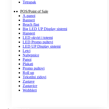
Tetrapak
POS/Point of Sale
A-panoi
Banneri
Beach flag
Big LED UP Display sistemi
Hangeri
LED okviri i totemi
LED Promo pultevi
LED UP Display sistemi
Letci
Naljepnice
Panoi
Plakati
Promo pultovi
Roll up
Tekstilni zidovi
Zastave
Zastavice
Wobbleri