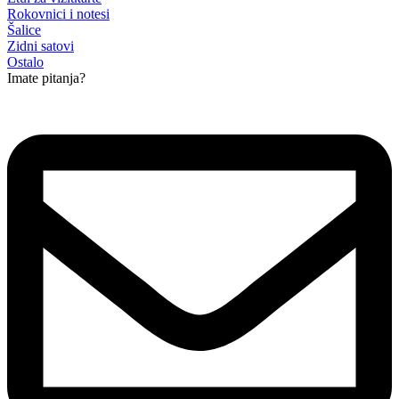
Rokovnici i notesi
Šalice
Zidni satovi
Ostalo
Imate pitanja?