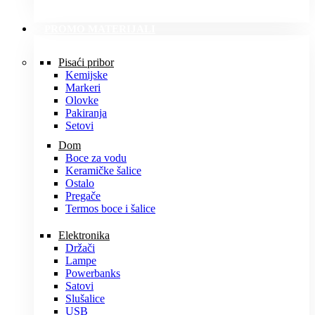
PROMO MATERIJALI
Pisaći pribor
Kemijske
Markeri
Olovke
Pakiranja
Setovi
Dom
Boce za vodu
Keramičke šalice
Ostalo
Pregače
Termos boce i šalice
Elektronika
Držači
Lampe
Powerbanks
Satovi
Slušalice
USB