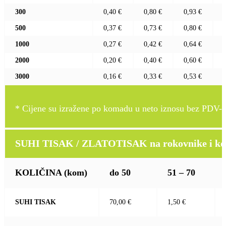
300
0,40 €
0,80 €
0,93 €
500
0,37 €
0,73 €
0,80 €
1000
0,27 €
0,42 €
0,64 €
2000
0,20 €
0,40 €
0,60 €
3000
0,16 €
0,33 €
0,53 €
* Cijene su izražene po komadu u neto iznosu bez PDV-a
SUHI TISAK / ZLATOTISAK na rokovnike i kož
KOLIČINA
(kom)
do 50
51 – 70
SUHI TISAK
70,00 €
1,50 €