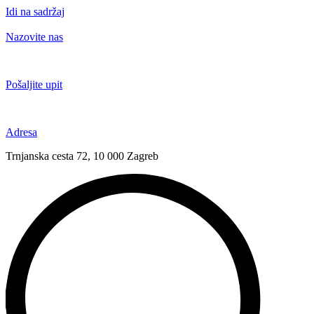
Idi na sadržaj
Nazovite nas
+385 91 6673 789
Pošaljite upit
novival@novival.hr
Adresa
Trnjanska cesta 72, 10 000 Zagreb