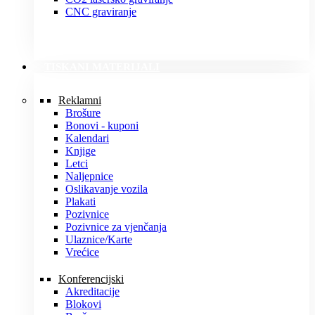
CNC graviranje
TISKANI MATERIJALI
Reklamni
Brošure
Bonovi - kuponi
Kalendari
Knjige
Letci
Naljepnice
Oslikavanje vozila
Plakati
Pozivnice
Pozivnice za vjenčanja
Ulaznice/Karte
Vrećice
Konferencijski
Akreditacije
Blokovi