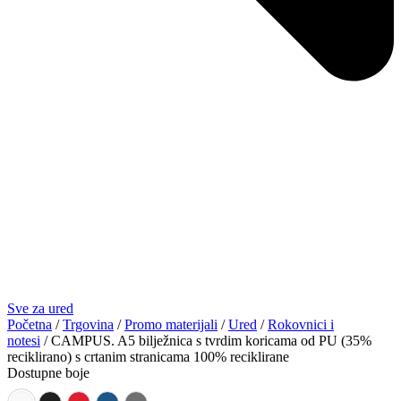
Sve za ured
Početna
/
Trgovina
/
Promo materijali
/
Ured
/
Rokovnici i
notesi
/ CAMPUS. A5 bilježnica s tvrdim koricama od PU (35%
reciklirano) s crtanim stranicama 100% reciklirane
Dostupne boje