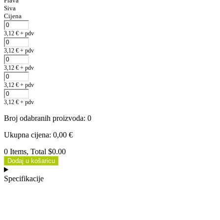
Plava
Siva
Cijena
3,12
€
+ pdv
3,12
€
+ pdv
3,12
€
+ pdv
3,12
€
+ pdv
3,12
€
+ pdv
Broj odabranih proizvoda
:
0
Ukupna cijena
:
0,00
€
0 Items, Total $0.00
Dodaj u košaricu
Specifikacije