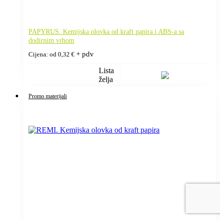
PAPYRUS. Kemijska olovka od kraft papira i ABS-a sa
dodirnim vrhom
+ pdv
Cijena: od
0,32
€
Lista
želja
Promo materijali