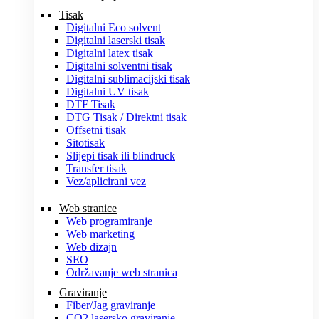
Tisak
Digitalni Eco solvent
Digitalni laserski tisak
Digitalni latex tisak
Digitalni solventni tisak
Digitalni sublimacijski tisak
Digitalni UV tisak
DTF Tisak
DTG Tisak / Direktni tisak
Offsetni tisak
Sitotisak
Slijepi tisak ili blindruck
Transfer tisak
Vez/aplicirani vez
Web stranice
Web programiranje
Web marketing
Web dizajn
SEO
Održavanje web stranica
Graviranje
Fiber/Jag graviranje
CO2 lasersko graviranje