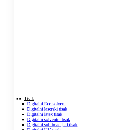
Tisak
Digitalni Eco solvent
Digitalni laserski tisak
Digitalni latex tisak
Digitalni solventni tisak
Digitalni sublimacijski tisak
Digitalni UV tisak