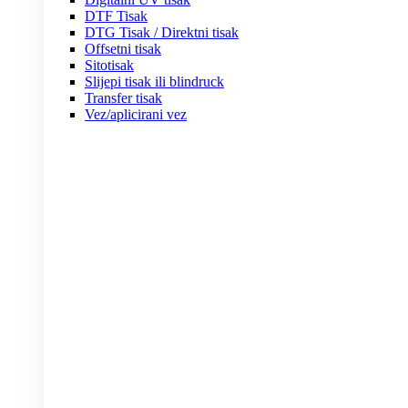
DTF Tisak
DTG Tisak / Direktni tisak
Offsetni tisak
Sitotisak
Slijepi tisak ili blindruck
Transfer tisak
Vez/aplicirani vez